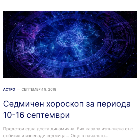
АСТРО
СЕПТЕМВРИ 9, 2018
Седмичен хороскоп за периода
10-16 септември
Предстои една доста динамична, бих казала изпълнена със
събития и изненади седмица… Още в началото…