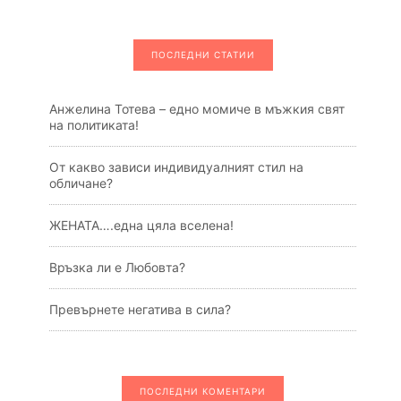
ПОСЛЕДНИ СТАТИИ
Анжелина Тотева – едно момиче в мъжкия свят
на политиката!
От какво зависи индивидуалният стил на
обличане?
ЖЕНАТА….една цяла вселена!
Връзка ли е Любовта?
Превърнете негатива в сила?
ПОСЛЕДНИ КОМЕНТАРИ