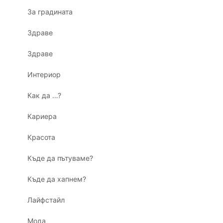
За градината
Здраве
Здраве
Интериор
Как да …?
Кариера
Красота
Къде да пътуваме?
Къде да хапнем?
Лайфстайл
Мода