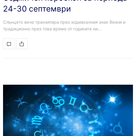
24-30 септември
Слънцето вече транзитира през зодиакалния знак Везни и
традиционно през това време от годината ни…