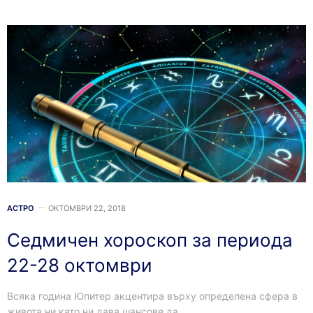
АСТРО
ОКТОМВРИ 22, 2018
Седмичен хороскоп за периода
22-28 октомври
Всяка година Юпитер акцентира върху определена сфера в
живота ни като ни дава шансове да…