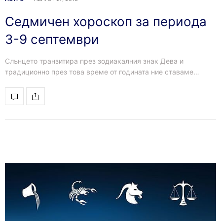
Седмичен хороскоп за периода
3-9 септември
Слънцето транзитира през зодиакалния знак Дева и
традиционно през това време от годината ние ставаме…