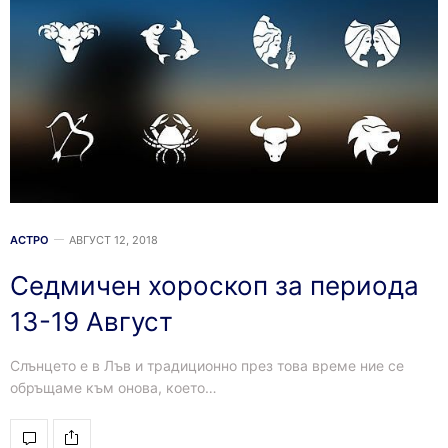
АСТРО
АВГУСТ 12, 2018
Седмичен хороскоп за периода
13-19 Август
Слънцето е в Лъв и традиционно през това време ние се
обръщаме към онова, което…