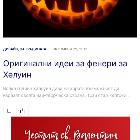
ДИЗАЙН
,
ЗА ГРАДИНАТА
ОКТОМВРИ 29, 2013
Оригинални идеи за фенери за
Хелуин
Всяка година Халоуин дава на хората възможност да
изразят своята най-творческа страна. Този стар келтски…