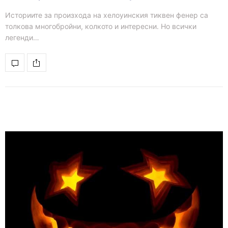
Историите за произхода на хелоуинския тиквен фенер са
толкова многобройни, колкото и интересни. Но всички
легенди…