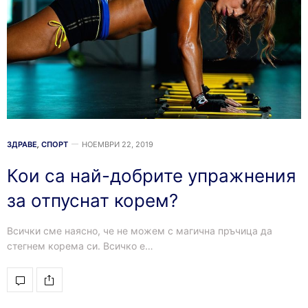
ЗДРАВЕ
,
СПОРТ
НОЕМВРИ 22, 2019
Кои са най-добрите упражнения
за отпуснат корем?
Всички сме наясно, че не можем с магична пръчица да
стегнем корема си. Всичко е…