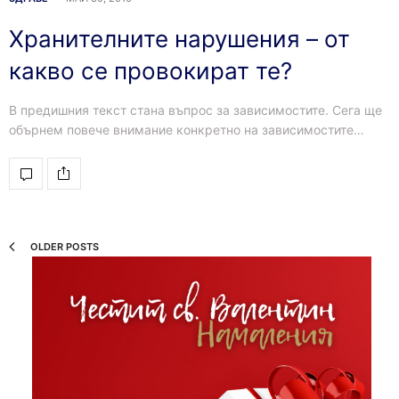
Хранителните нарушения – от
какво се провокират те?
В предишния текст стана въпрос за зависимостите. Сега ще
обърнем повече внимание конкретно на зависимостите…
OLDER POSTS