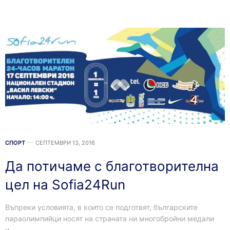
СПОРТ
СЕПТЕМВРИ 13, 2016
Да потичаме с благотворителна
цел на Sofia24Run
Въпреки условията, в които се подготвят, българските
параолимпийци носят на страната ни многобройни медали
и…