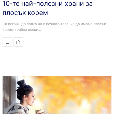
10-те най-полезни храни за
плосък корем
На всички до болка ни е познато това, че да имаме плосък
корем трябва всеки…