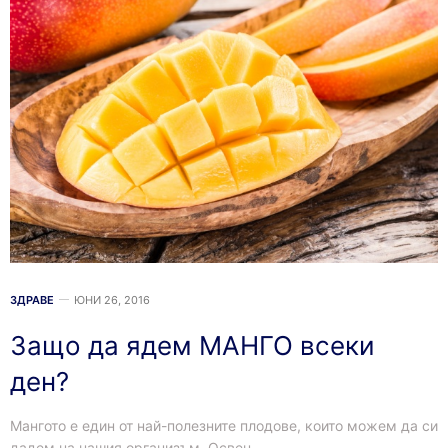
ЗДРАВЕ
ЮНИ 26, 2016
Защо да ядем МАНГО всеки
ден?
Мангото е един от най-полезните плодове, които можем да си
дадем на нашия организъм. Освен…