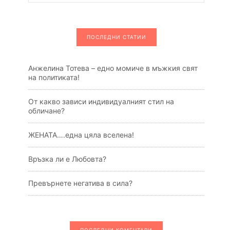
ПОСЛЕДНИ СТАТИИ
Анжелина Тотева – едно момиче в мъжкия свят
на политиката!
От какво зависи индивидуалният стил на
обличане?
ЖЕНАТА….една цяла вселена!
Връзка ли е Любовта?
Превърнете негатива в сила?
ПОСЛЕДНИ КОМЕНТАРИ