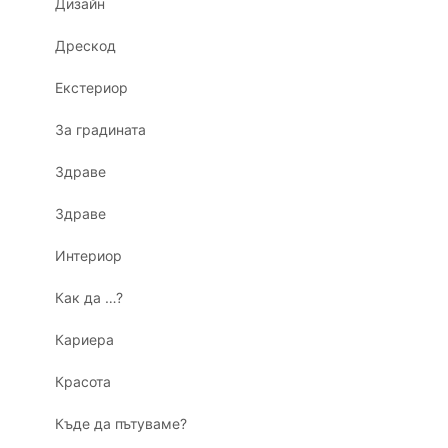
Дизайн
Дрескод
Екстериор
За градината
Здраве
Здраве
Интериор
Как да …?
Кариера
Красота
Къде да пътуваме?