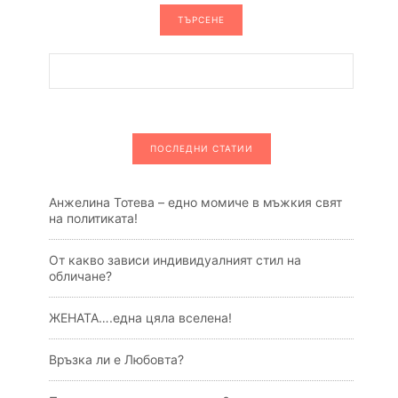
ТЪРСЕНЕ
ПОСЛЕДНИ СТАТИИ
Анжелина Тотева – едно момиче в мъжкия свят
на политиката!
От какво зависи индивидуалният стил на
обличане?
ЖЕНАТА….една цяла вселена!
Връзка ли е Любовта?