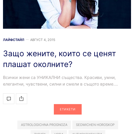
ЛАЙФСТАЙЛ
АВГУСТ 4, 2015
Защо жените, които се ценят
плашат околните?
Всички жени са УНИКАЛНИ същества. Красиви, умни,
елегантни, чувствени, силни и смели в същото време.…
ЕТИКЕТИ
ASTROLOGICHNA PROGNOZA
SEDMICHEN HOROSKOP