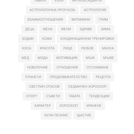
TABATA
VODA
АНТИОКСИДАНТИ
АСТРОЛОГИЧНА ПРОГНОЗА
АСТРОЛОГИЯ
ВЗАИМООТНОШЕНИЯ
ВИТАМИНИ
ГРИМ
ДЕЦА
ЖЕНА
ЖЕНИ
ЗДРАВЕ
ЗИМА
ЗОДИИ
КОЖА
КОНДИНАЦИОННИ ТРЕНИРОВКИ
КОСА
КРАСОТА
ЛИЦЕ
ЛЮБОВ
МАСКА
МЕД
МОДА
МОТИВАЦИЯ
МЪЖ
МЪЖЕ
НОВОЛУНИЕ
ОТНОШЕНИЯ
ОТСЛАБВАНЕ
ПЛАНЕТИ
ПРЕДИЗВИКАТЕЛСТВО
РЕЦЕПТА
СВЕТЛИН СПАСОВ
СЕДМИЧЕН ХОРОСКОП
СПОРТ
СЪВЕТИ
ТАБАТА
ТЕНДЕНЦИИ
ХАРАКТЕР
ХОРОСКОП
ХРАНЕНЕ
ХУЛИ ЛЕОНИС
ЩАСТИЕ