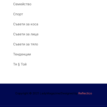
Семейство
Спорт
Съвети за коса
Съвети за лице
Съвети за тяло
Тенденции
Тя § Той
Copyright © 2021 LadyMagazine/Designed by
Reflectico