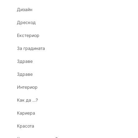
Дизайн
Дрескод
Екстериор
За градината
Здраве
Здраве
Интериор
Как да …?
Кариера
Красота