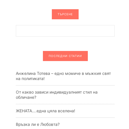
ТЪРСЕНЕ
ПОСЛЕДНИ СТАТИИ
Анжелина Тотева – едно момиче в мъжкия свят
на политиката!
От какво зависи индивидуалният стил на
обличане?
ЖЕНАТА….една цяла вселена!
Връзка ли е Любовта?