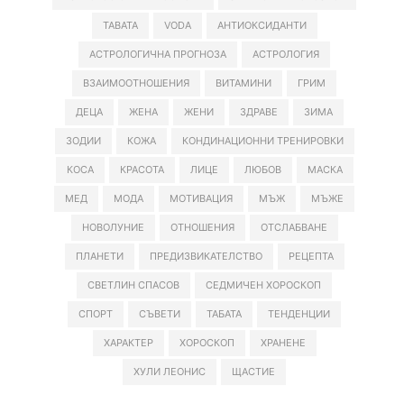
TABATA
VODA
АНТИОКСИДАНТИ
АСТРОЛОГИЧНА ПРОГНОЗА
АСТРОЛОГИЯ
ВЗАИМООТНОШЕНИЯ
ВИТАМИНИ
ГРИМ
ДЕЦА
ЖЕНА
ЖЕНИ
ЗДРАВЕ
ЗИМА
ЗОДИИ
КОЖА
КОНДИНАЦИОННИ ТРЕНИРОВКИ
КОСА
КРАСОТА
ЛИЦЕ
ЛЮБОВ
МАСКА
МЕД
МОДА
МОТИВАЦИЯ
МЪЖ
МЪЖЕ
НОВОЛУНИЕ
ОТНОШЕНИЯ
ОТСЛАБВАНЕ
ПЛАНЕТИ
ПРЕДИЗВИКАТЕЛСТВО
РЕЦЕПТА
СВЕТЛИН СПАСОВ
СЕДМИЧЕН ХОРОСКОП
СПОРТ
СЪВЕТИ
ТАБАТА
ТЕНДЕНЦИИ
ХАРАКТЕР
ХОРОСКОП
ХРАНЕНЕ
ХУЛИ ЛЕОНИС
ЩАСТИЕ