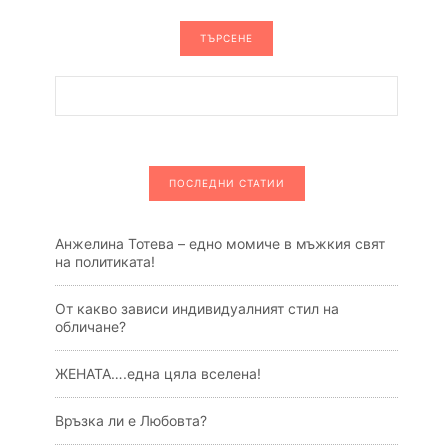
ТЪРСЕНЕ
ПОСЛЕДНИ СТАТИИ
Анжелина Тотева – едно момиче в мъжкия свят
на политиката!
От какво зависи индивидуалният стил на
обличане?
ЖЕНАТА….една цяла вселена!
Връзка ли е Любовта?