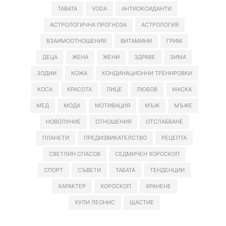
TABATA
VODA
АНТИОКСИДАНТИ
АСТРОЛОГИЧНА ПРОГНОЗА
АСТРОЛОГИЯ
ВЗАИМООТНОШЕНИЯ
ВИТАМИНИ
ГРИМ
ДЕЦА
ЖЕНА
ЖЕНИ
ЗДРАВЕ
ЗИМА
ЗОДИИ
КОЖА
КОНДИНАЦИОННИ ТРЕНИРОВКИ
КОСА
КРАСОТА
ЛИЦЕ
ЛЮБОВ
МАСКА
МЕД
МОДА
МОТИВАЦИЯ
МЪЖ
МЪЖЕ
НОВОЛУНИЕ
ОТНОШЕНИЯ
ОТСЛАБВАНЕ
ПЛАНЕТИ
ПРЕДИЗВИКАТЕЛСТВО
РЕЦЕПТА
СВЕТЛИН СПАСОВ
СЕДМИЧЕН ХОРОСКОП
СПОРТ
СЪВЕТИ
ТАБАТА
ТЕНДЕНЦИИ
ХАРАКТЕР
ХОРОСКОП
ХРАНЕНЕ
ХУЛИ ЛЕОНИС
ЩАСТИЕ