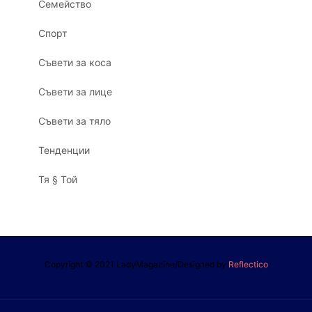
Семейство
Спорт
Съвети за коса
Съвети за лице
Съвети за тяло
Тенденции
Тя § Той
Copyright © 2021 LadyMagazine/Designed by
Reflectico