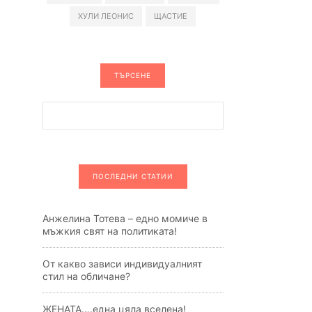
ХУЛИ ЛЕОНИС
ЩАСТИЕ
ТЪРСЕНЕ
ПОСЛЕДНИ СТАТИИ
Анжелина Тотева – едно момиче в
мъжкия свят на политиката!
От какво зависи индивидуалният
стил на обличане?
ЖЕНАТА….една цяла вселена!