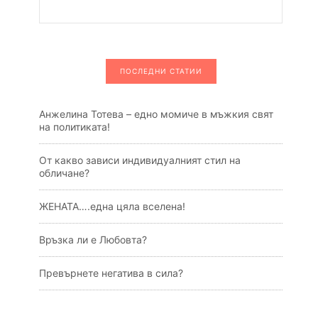
ПОСЛЕДНИ СТАТИИ
Анжелина Тотева – едно момиче в мъжкия свят
на политиката!
От какво зависи индивидуалният стил на
обличане?
ЖЕНАТА….една цяла вселена!
Връзка ли е Любовта?
Превърнете негатива в сила?