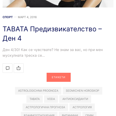
СПОРТ
МАРТ 4, 2016
TABATA Предизвикателство –
Ден 4
Ден 4/30! Как се чувствате? Не знам за вас, но при мен
мускулната треска се…
ЕТИКЕТИ
ASTROLOGICHNA PROGNOZA
SEDMICHEN HOROSKOP
TABATA
VODA
АНТИОКСИДАНТИ
АСТРОЛОГИЧНА ПРОГНОЗА
АСТРОЛОГИЯ
ВЗАИМООТНОШЕНИЯ
ВИТАМИНИ
ГРИМ