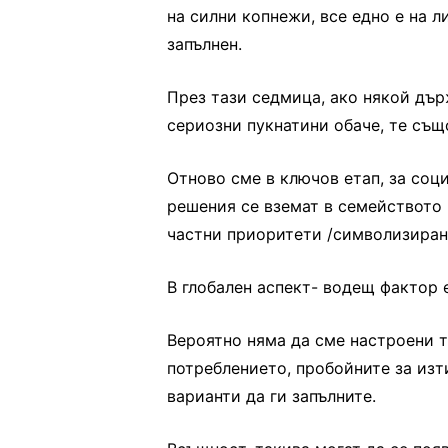
на силни копнежи, все едно е на 
запълнен.
През тази седмица, ако някой дър
сериозни пукнатини обаче, те същ
Отново сме в ключов етап, за соц
решения се вземат в семейството 
частни приоритети /символизиран
В глобален аспект- водещ фактор 
Вероятно няма да сме настроени 
потреблението, пробойните за изт
варианти да ги запълните.