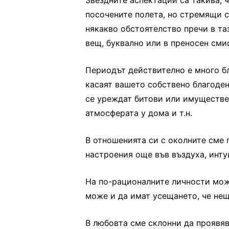
Звездните аспектации са такива,
посочените полета, но стремящи с
някакво обстоятелство пречи в та
вещ, буквално или в преносен сми
Периодът действително е много б
касаят вашето собствено благоден
се уреждат битови или имуществе
атмосферата у дома и т.н.
В отношенията си с околните сме 
настроения още във въздуха, инту
На по-рационалните личности може
може и да имат усещането, че нещ
В любовта сме склонни да проявя