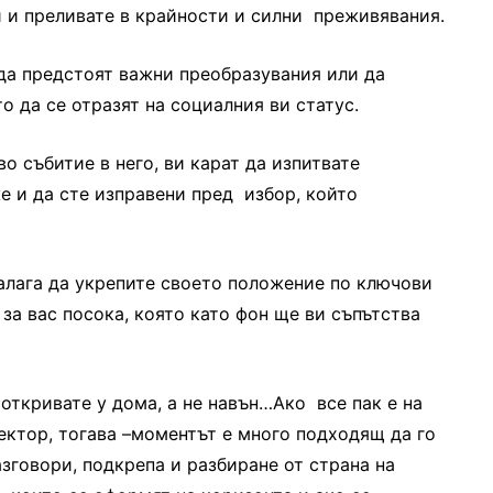
 и преливате в крайности и силни преживявания.
да предстоят важни преобразувания или да
о да се отразят на социалния ви статус.
о събитие в него, ви карат да изпитвате
е и да сте изправени пред избор, който
 налага да укрепите своето положение по ключови
за вас посока, която като фон ще ви съпътства
откривате у дома, а не навън…Ако все пак е на
ектор, тогава –моментът е много подходящ да го
азговори, подкрепа и разбиране от страна на