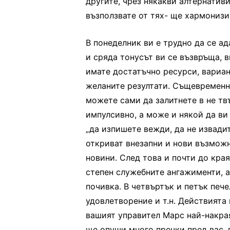
другите, чрез някакви алтернативи
възползвате от тях- ще хармонизи
В понеделник ви е трудно да се а
и сряда тонусът ви се възвръща, 
имате достатъчно ресурси, вариан
желаните резултати. Същевременно 
можете сами да залитнете в не тв
импулсивно, а може и някой да ви 
„да изпишете вежди, да не извади
откриват внезапни и нови възможн
новини. След това и почти до кра
степен служебните ангажименти, а
почивка. В четвъртък и петък печ
удовлетворение и т.н. Действията
вашият управител Марс най-накра
ще опуши много пречки пред вас,