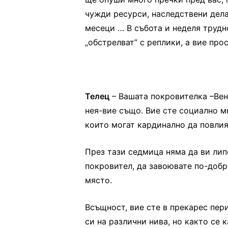
чужди ресурси, наследствени дела
месеци … В събота и неделя трудно
„обстрелват” с реплики, а вие про
Телец
– Вашата покровителка –Вен
нея-вие също. Вие сте социално м
които могат кардинално да повлия
През тази седмица няма да ви лип
покровител, да завоювате по-добр
място.
Всъщност, вие сте в прекарес пер
си на различни нива, но както се к