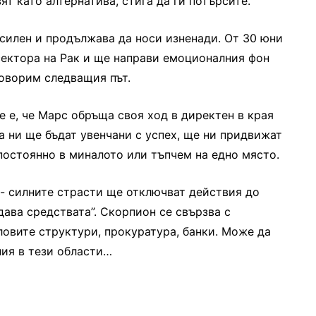
ят като алтернатива, стига да ги потърсите.
силен и продължава да носи изненади. От 30 юни
ектора на Рак и ще направи емоционалния фон
говорим следващия път.
 е, че Марс обръща своя ход в директен в края
а ни ще бъдат увенчани с успех, ще ни придвижат
 постоянно в миналото или тъпчем на едно място.
- силните страсти ще отключват действия до
дава средствата”. Скорпион се свързва с
ловите структури, прокуратура, банки. Може да
ния в тези области…