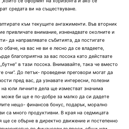
 ,които се оформят на хоризонта и ако се
рат средата ви на съществуване.
даптирате към текущите ангажименти. Във вторник
вие привличате внимание, изненадвате околните и
ти- да направлявате събитията, да постигате
обаче, на вас не ви е лесно да се владеете,
ърде благоприятна за вас посока като действате
„бутне” в тази посока. Внимавайте, така че вместо
те очи”. До петък- проведени преговори могат да
ости пред вас, да узнавате интересни, полезни
я на юли личните дела ще изместват значима
 може би ще е по-добре за малко да си дадете
елите нещо- финансов бонус, подарък, морално
 ви са много продуктивни. В края на седмицата
я ще се обърне в директно движение и постепенно
 приоритетно по финансови въпроси, общи или