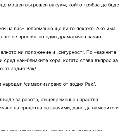
лице мощен вътрешен вакуум, който трябва да бъде
жи на вас- непременно ще ви го покаже. Ако има
о ще се проявят по един драматичен начин.
иалното ни положение и „сигурност”. По –важните
и сред най-близките хора, когато става въпрос за
о от зодия Рак/
е народът /символизирано от зодия Рак/.
твърде за работа, същевременно нараства
ичане на средства са значими, дано да намерите и