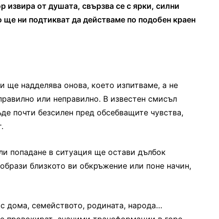
р извира от душата, свързва се с ярки, силни
 ще ни подтикват да действаме по подобен краен
и ще надделява онова, което изпитваме, а не
правилно или неправилно. В известен смисъл
ъде почти безсилен пред обсебващите чувства,
.
ли попадане в ситуация ще остави дълбок
еобрази близкото ви обкръжение или поне начин,
 с дома, семейството, родината, народа…