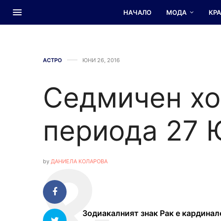
НАЧАЛО
МОДА
КР
АСТРО
ЮНИ 26, 2016
Седмичен хо
периода 27 
by
ДАНИЕЛА КОЛАРОВА
Зодиакалният знак Рак е кардинале