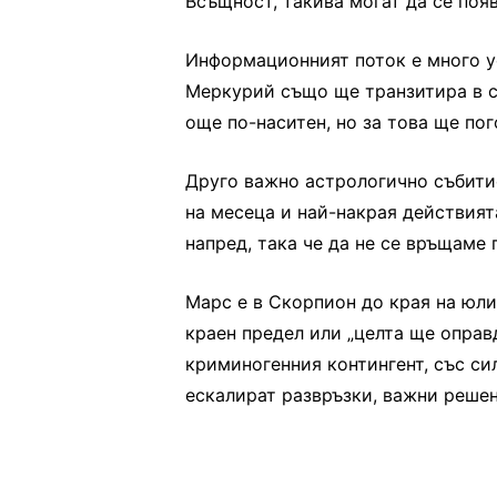
Всъщност, такива могат да се появ
Информационният поток е много у
Меркурий също ще транзитира в с
още по-наситен, но за това ще по
Друго важно астрологично събитие
на месеца и най-накрая действият
напред, така че да не се връщаме
Марс е в Скорпион до края на юли
краен предел или „целта ще оправ
криминогенния контингент, със си
ескалират развръзки, важни реше