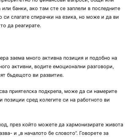
 или банки, ако там сте се заплели в последните
 си слагате спирачки на езика, но може и да ви
сто да реагирате.
ера заема много активна позиция и подобно на
ного активни, водите емоционални разговори,
ят бъдещото ви развитие.
сва приятелска подкрепа, може да си намерите
и позиции сред колегите си на работното ви
иод, през който можете да хармонизирате живота
азва- и „в началото бе словото”. Говорете за