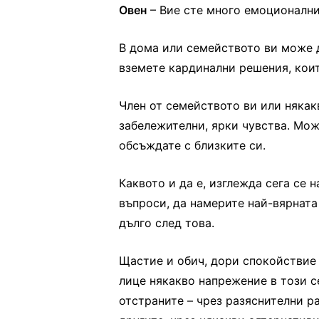
Овен
– Вие сте много емоционални
В дома или семейството ви може 
вземете кардинални решения, коит
Член от семейството ви или някакв
забележителни, ярки чувства. Мож
обсъждате с близките си.
Каквото и да е, изглежда сега се
въпроси, да намерите най-вярната 
дълго след това.
Щастие и обич, дори спокойствие 
лице някакво напрежение в този с
отстраните – чрез разяснителни р