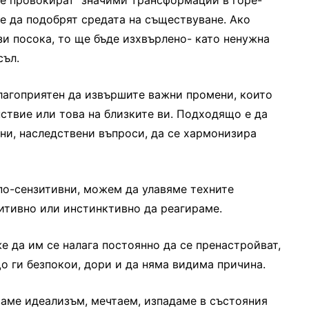
 че провокират значими трансформации в горе-
е да подобрят средата на съществуване. Ако
зи посока, то ще бъде изхвърлено- като ненужна
съл.
лагоприятен да извършите важни промени, които
ствие или това на близките ви. Подходящо е да
ни, наследствени въпроси, да се хармонизира
по-сензитивни, можем да улавяме техните
итивно или инстинктивно да реагираме.
 да им се налага постоянно да се пренастройват,
о ги безпокои, дори и да няма видима причина.
ваме идеализъм, мечтаем, изпадаме в състояния