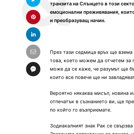
транзита на Слънцето в този секто
емоционални преживявания, които
и преобразуващ начин.
През тази седмица връх ще взема 
това, което можем да отчетем за 
може да се каже, че разумът ще б
които все повече ще ни завладяват
Вероятно някаква мисъл, новина и
отпечатък в съзнанието ви, ще пр
по който го възприемате.
Зодиакалният знак Рак се свързва