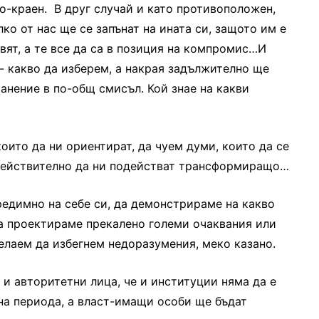
то-краен. В друг случай и като противоположен,
лко от нас ще се запънат на ината си, защото им е
вят, а те все да са в позиция на компромис…И
- какво да изберем, а накрая задължително ще
анение в по-общ смисъл. Кой знае на какви
оито да ни ориентират, да чуем думи, които да се
 действително да ни подействат трансформиращо…
едимно на себе си, да демонстрираме на какво
да проектираме прекалено големи очаквания или
елаем да избегнем недоразумения, меко казано.
и авторитетни лица, че и институции няма да е
 на периода, а власт-имащи особи ще бъдат