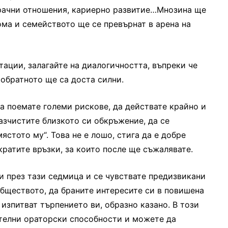
брачни отношения, кариерно развитие…Мнозина ще
дома и семейството ще се превърнат в арена на
тации, залагайте на диалогичността, въпреки че
обратното ще са доста силни.
а поемате големи рискове, да действате крайно и
азчистите близкото си обкръжение, да се
ястото му“. Това не е лошо, стига да е добре
кратите връзки, за които после ще съжалявате.
и през тази седмица и се чувствате предизвикани
бществото, да браните интересите си в повишена
изпитват търпението ви, образно казано. В този
телни ораторски способности и можете да