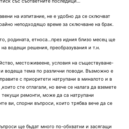
атиск със съответните последици…
вени на изпитание, не е удобно да се сключват
райно неподходящо време за сключване на брак.
то, родината, етноса…през идния близо месец ще
 на водещи решения, преобразувания и т.н.
йство, местоживеене, условия на съществуване-
 и водеща тема по различни поводи. Възможно е
правите с приоритети натрупани в миналото и в
,които сте отлагали, но вече се налага да вземете
а текущи ремонти, може да са натрупани
те ви, спорни въпроси, които трябва вече да се
 въпроси ще бъдат много по-обхватни и засягащи