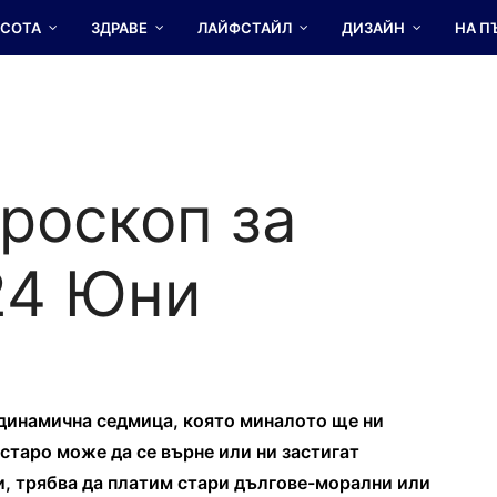
АСОТА
ЗДРАВЕ
ЛАЙФСТАЙЛ
ДИЗАЙН
НА П
роскоп за
24 Юни
 динамична седмица, която миналото ще ни
 старо може да се върне или ни застигат
и, трябва да платим стари дългове-морални или