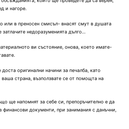
, обсъжданията, които ще проведете да са верен,
д и нагоре.
о или в преносен смисъл- внасят смут в душата
не затлачите недоразуменията дълго…
материалното ви състояние, онова, което имате-
авате.
 доста оригинални начини за печалба, като
 ваша страна, възползвате се от помощта на
ъщо ще напомнят за себе си, препоръчително е да
в финансови документи, при занимания с данъчни,