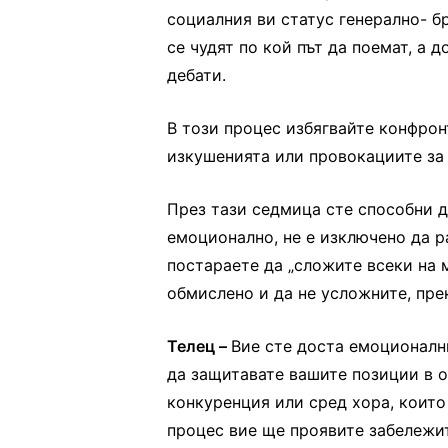
социалния ви статус генерално- 
се чудят по кой път да поемат, а 
дебати.
В този процес избягвайте конфрон
изкушенията или провокациите за 
През тази седмица сте способни д
емоционално, не е изключено да р
постараете да „сложите всеки на м
обмислено и да не усложните, пре
Телец –
Вие сте доста емоционалн
да защитавате вашите позиции в о
конкуренция или сред хора, които 
процес вие ще проявите забележи