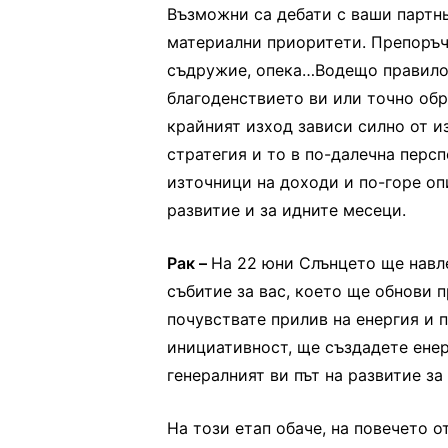
Възможни са дебати с ваши партнь
материални приоритети. Препоръчи
съдружие, опека…Водещо правило е
благоденствието ви или точно обр
крайният изход зависи силно от и
стратегия и то в по-далечна перс
източници на доходи и по-горе оп
развитие и за идните месеци.
Рак –
На 22 юни Слънцето ще навле
събитие за вас, което ще обнови
почувствате прилив на енергия и 
инициативност, ще създадете енер
генералният ви път на развитие за
На този етап обаче, на повечето о