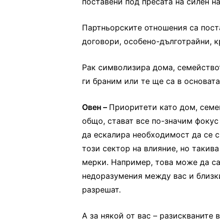
поставени под пресата на силен н
Партньорските отношения са поста
договори, особено-дълготрайни, к
Рак символизира дома, семейство
ги браним или те ще са в основата
Овен –
Приоритети като дом, семе
общо, стават все по-значим фокус
да ескалира необходимост да се с
този сектор на влияние, но такива 
мерки. Например, това може да с
недоразумения между вас и близки
разрешат.
А за някой от вас – разискваните