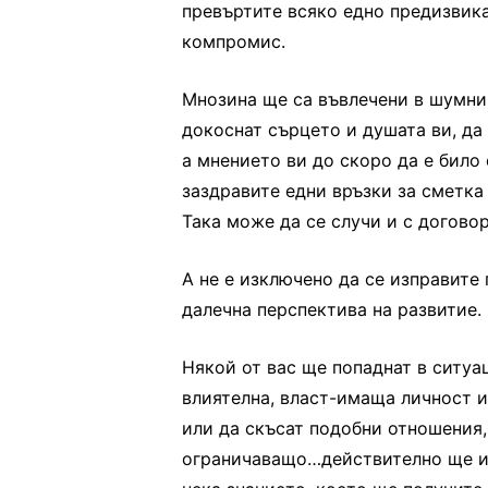
превъртите всяко едно предизвикат
компромис.
Мнозина ще са въвлечени в шумни
докоснат сърцето и душата ви, д
а мнението ви до скоро да е било
заздравите едни връзки за сметка 
Така може да се случи и с догово
А не е изключено да се изправите 
далечна перспектива на развитие.
Някой от вас ще попаднат в ситуац
влиятелна, власт-имаща личност и
или да скъсат подобни отношения,
ограничаващо…действително ще им