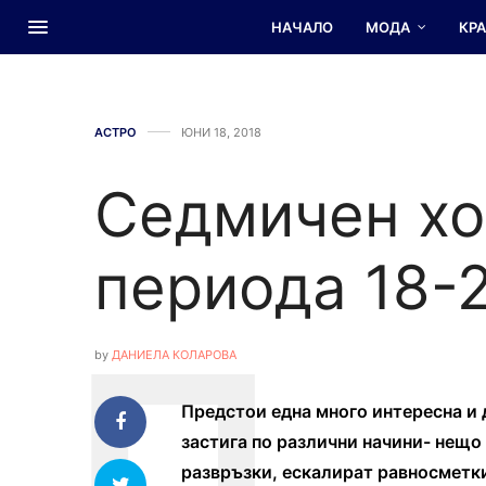
НАЧАЛО
МОДА
КР
АСТРО
ЮНИ 18, 2018
Седмичен хо
периода 18-
by
ДАНИЕЛА КОЛАРОВА
Предстои една много интересна и
застига по различни начини- нещо
развръзки, ескалират равносметк