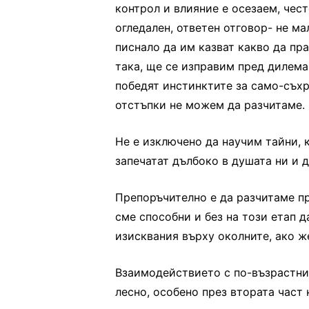
контрол и влияние е осезаем, чес
огледален, ответен отговор- не ма
писнало да им казват какво да пра
така, ще се изправим пред дилема
победят инстинктите за само-съхр
отстъпки не можем да разчитаме.
Не е изключено да научим тайни, к
запечатат дълбоко в душата ни и
Препоръчително е да разчитаме пр
сме способни и без на този етап 
изисквания върху околните, ако ж
Взаимодействието с по-възрастни 
лесно, особено през втората част