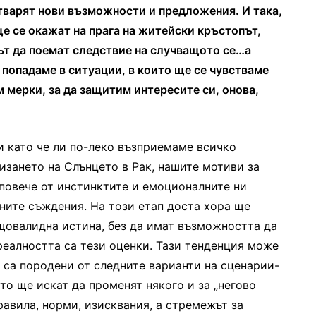
тварят нови възможности и предложения. И така,
ще се окажат на прага на житейски кръстопът,
път да поемат следствие на случващото се…а
попадаме в ситуации, в които ще се чувстваме
м мерки, за да защитим интересите си, онова,
и като че ли по-леко възприемаме всичко
лизането на Слънцето в Рак, нашите мотиви за
повече от инстинктите и емоционалните ни
ните съждения. На този етап доста хора ще
бщовалидна истина, без да имат възможността да
реалността са тези оценки. Тази тенденция може
 са породени от следните варианти на сценарии-
то ще искат да променят някого и за „негово
правила, норми, изисквания, а стремежът за