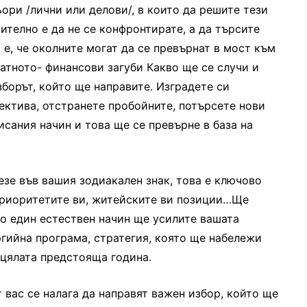
ори /лични или делови/, в които да решите тези
телно е да не се конфронтирате, а да търсите
, че околните могат да се превърнат в мост към
атното- финансови загуби Какво ще се случи и
зборът, който ще направите. Изградете си
пектива, отстранете пробойните, потърсете нови
исания начин и това ще се превърне в база на
зе във вашия зодиакален знак, това е ключово
 приоритетите ви, житейските ви позиции…Ще
по един естествен начин ще усилите вашата
гийна програма, стратегия, която ще набележи
 цялата предстояща година.
т вас се налага да направят важен избор, който ще