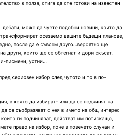
елство в полза, стига да сте готови на известен
 дебати, може да чуете подобни новини, които да
а трансформират осезаемо вашите бъдещи планове,
 едно, после да е съвсем друго…вероятно ще
на други, които ще се обтегнат и дори скъсат.
ри-писмени, устни…
пред сериозен избор след чутото и то в по-
ия, в която да избират- или да се подчинят на
 да се съобразяват с нея в името на общ интерес
 които ги подчиняват, действат им потискащо,
ате право на избор, поне в повечето случаи и