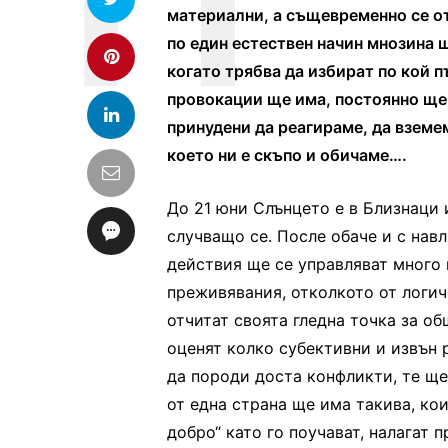
материални, а същевременно се о
по един естествен начин мнозина 
когато трябва да избират по кой 
провокации ще има, постоянно ще 
принудени да реагираме, да вземе
което ни е скъпо и обичаме….
До 21 юни Слънцето е в Близнаци 
случващо се. После обаче и с нав
действия ще се управляват много 
преживявания, отколкото от логич
отчитат своята гледна точка за о
оценят колко субективни и извън 
да породи доста конфликти, те ще
от една страна ще има такива, кои
добро“ като го поучават, налагат 