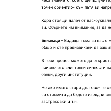
нека знанието, което ще получите
точен ориентир- към пътя ви напре
Хора стоящи далеч от вас-буквалн
ви. Обърнете им внимание, за да 
Близнаци –
Водеща тема за вас е 
общо и сте предизвикани да защит
В този процес можете да откриете
привлечете влиятелни личности на
банки, други институции.
Но ако имате стари дългове- те с
се стремите да бъдете изрядни въ
застраховки и т.н.