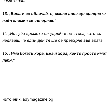
самите нас.“
13. „Винаги се обличайте, сякаш днес ще срещнете
най-големия си съперник.“
14. „Не губи времето си удряйки по стена, като се
надяваш, че един ден тя ще се превърне във врата.“
15. „Има богати хора, има и хора, които просто имат
пари.“
източник:ladymagazine.bg