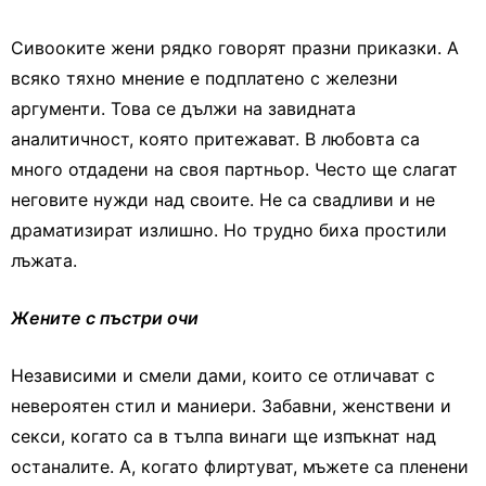
Сивооките жени рядко говорят празни приказки. А
всяко тяхно мнение е подплатено с железни
аргументи. Това се дължи на завидната
аналитичност, която притежават. В любовта са
много отдадени на своя партньор. Често ще слагат
неговите нужди над своите. Не са свадливи и не
драматизират излишно. Но трудно биха простили
лъжата.
Жените с пъстри очи
Независими и смели дами, които се отличават с
невероятен стил и маниери. Забавни, женствени и
секси, когато са в тълпа винаги ще изпъкнат над
останалите. А, когато флиртуват, мъжете са пленени