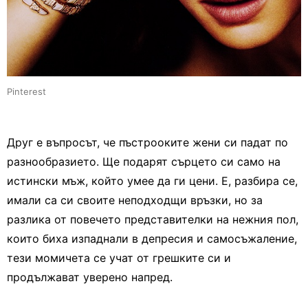
Pinterest
Друг е въпросът, че пъстрооките жени си падат по
разнообразието. Ще подарят сърцето си само на
истински мъж, който умее да ги цени. Е, разбира се,
имали са си своите неподходщи връзки, но за
разлика от повечето представителки на нежния пол,
които биха изпаднали в депресия и самосъжаление,
тези момичета се учат от грешките си и
продължават уверено напред.