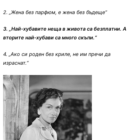
2. „Жена без парфюм, е жена без бъдеще“
3. „Най-хубавите неща в живота са безплатни. А
вторите най-хубави са много скъпи.“
4. „Ако си роден без криле, не им пречи да
израснат.“