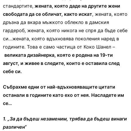
стандартите,
жената, която даде на другите жени
свободата да се обличат, както искат
, жената, която
дръзна да вкара мъжкото облекло в дамския
гардероб, жената, която никога не спря да бъде себе
си…жената, която вдъхновява поколения наред в
годините. Това е само частица от Коко Шанел –
великата дизайнерка, която е родена на 19-ти
август, и живее в следите, които е оставила след
себе си.
Събрахме едни от най-вдъхновяващите цитати
останали в годините като ехо от нея. Насладете им
се…
1. „За да бъдеш незаменим, трябва да бъдеш винаги
различен“