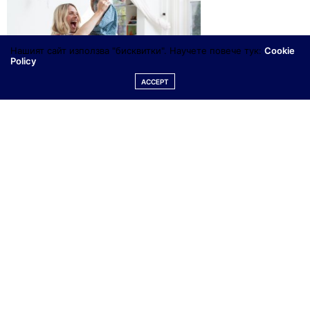
Нашият сайт използва "бисквитки". Научете повече тук:
Cookie
Policy
ACCEPT
sulia.com
Редакторката на това страхотно женско списание в
лицето на Ани Младенова с такова страхотно
чувство за хумор е описала не леката задача да си
майка, че ще си позволя да я цитирам дословно,
защото вярвам 90% от вас ще се съгласят с