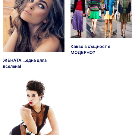
Какво в същност е
МОДЕРНО?
ЖЕНАТА….една цяла
вселена!