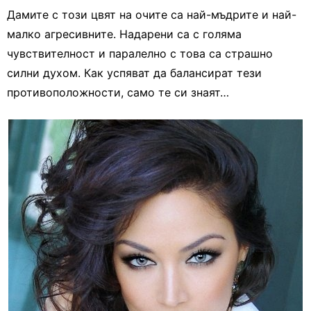
Дамите с този цвят на очите са най-мъдрите и най-
малко агресивните. Надарени са с голяма
чувствителност и паралелно с това са страшно
силни духом. Как успяват да балансират тези
противоположности, само те си знаят…