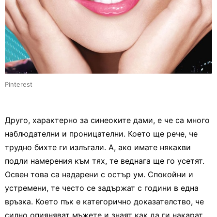
Pinterest
Друго, характерно за синеоките дами, е че са много
наблюдателни и проницателни. Което ще рече, че
трудно бихте ги излъгали. А, ако имате някакви
подли намерения към тях, те веднага ще го усетят.
Освен това са надарени с остър ум. Спокойни и
устремени, те често се задържат с години в една
връзка. Което пък е категорично доказателство, че
силно опияняват мъжете и знаят как да ги накарат