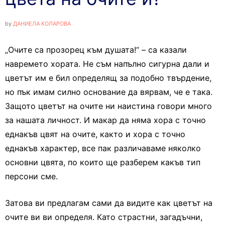
by
ДАНИЕЛА КОЛАРОВА
„Очите са прозорец към душата!“ – са казали
навремето хората. Не съм напълно сигурна дали и
цветът им е бил определящ за подобно твърдение,
но пък имам силно основание да вярвам, че е така.
Защото цветът на очите ни наистина говори много
за нашата личност. И макар да няма хора с точно
еднакъв цвят на очите, както и хора с точно
еднакъв характер, все пак различаваме няколко
основни цвята, по които ще разберем какъв тип
персони сме.
Затова ви предлагам сами да видите как цветът на
очите ви ви определя. Като страстни, загадъчни,