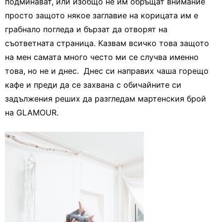
подминават, или изобщо не им обръщат внимание
просто защото някое заглавие на корицата им е
грабнало погледа и бързат да отворят на
съответната страница. Казвам всичко това защото
на мен самата много често ми се случва именно
това, но не и днес. Днес си направих чаша горещо
кафе и преди да се захвана с обичайните си
задължения реших да разгледам мартенския брой
на GLAMOUR.