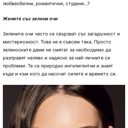
любвеобилни, романтични, студени…?
Жените със зелени очи
Зелените очи често се свързват със загадъчност и
мистериозност. Това не е съвсем така. Просто
зеленооките дами не смятат за необходимо да
разправят наляво и надясно за най-личните си
проблеми. Те са природно интелигентни и знаят
къде и към кого да насочат силите и времето си.