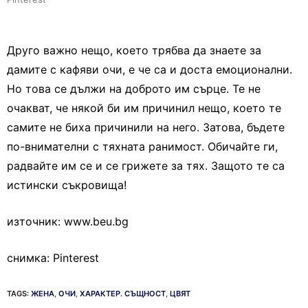
Друго важно нещо, което трябва да знаете за
дамите с кафяви очи, е че са и доста емоционални.
Но това се дължи на доброто им сърце. Те не
очакват, че някой би им причинил нещо, което те
самите не биха причинили на него. Затова, бъдете
по-внимателни с тяхната ранимост. Обичайте ги,
радвайте им се и се грижете за тях. Защото те са
истински съкровища!
източник: www.beu.bg
снимка: Pinterest
TAGS:
ЖЕНА
,
ОЧИ
,
ХАРАКТЕР. СЪЩНОСТ
,
ЦВЯТ