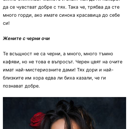
да се чувстват добре с тях. Така че, трябва да сте
много горди, ако имате синока красавица до себе
си!
Жените с черни очи
Те всъщност не са черни, а много, много тъмно
кафяви, но не това е въпросът. Черен цвят на очите
имат най-мистериозните дами! Тях дори и най-
близките им хора едва ли биха казали, че ги
познават добре.