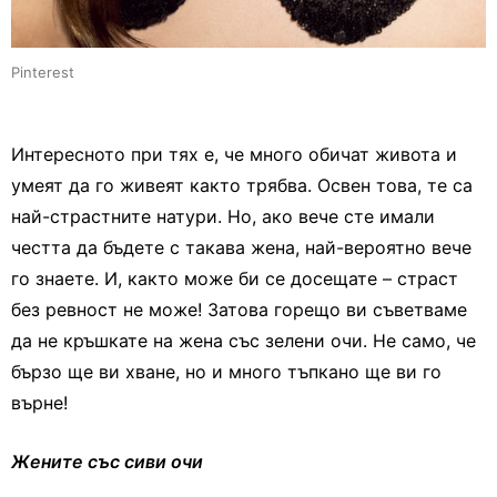
Pinterest
Интересното при тях е, че много обичат живота и
умеят да го живеят както трябва. Освен това, те са
най-страстните натури. Но, ако вече сте имали
честта да бъдете с такава жена, най-вероятно вече
го знаете. И, както може би се досещате – страст
без ревност не може! Затова горещо ви съветваме
да не кръшкате на жена със зелени очи. Не само, че
бързо ще ви хване, но и много тъпкано ще ви го
върне!
Жените със сиви очи