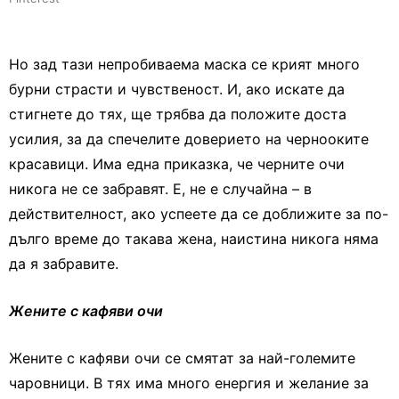
Но зад тази непробиваема маска се крият много
бурни страсти и чувственост. И, ако искате да
стигнете до тях, ще трябва да положите доста
усилия, за да спечелите доверието на чернооките
красавици. Има една приказка, че черните очи
никога не се забравят. Е, не е случайна – в
действителност, ако успеете да се доближите за по-
дълго време до такава жена, наистина никога няма
да я забравите.
Жените с кафяви очи
Жените с кафяви очи се смятат за най-големите
чаровници. В тях има много енергия и желание за