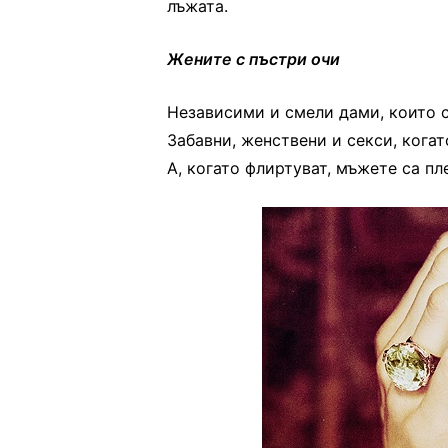
лъжата.
Жените с пъстри очи
Независими и смели дами, които с
Забавни, женствени и секси, когат
А, когато флиртуват, мъжете са пл