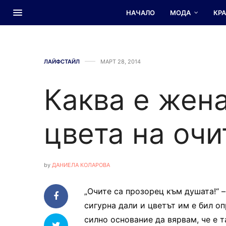
НАЧАЛО
МОДА
КР
ЛАЙФСТАЙЛ
МАРТ 28, 2014
Каква е жен
цвета на очи
by
ДАНИЕЛА КОЛАРОВА
„Очите са прозорец към душата!“ 
сигурна дали и цветът им е бил о
силно основание да вярвам, че е 