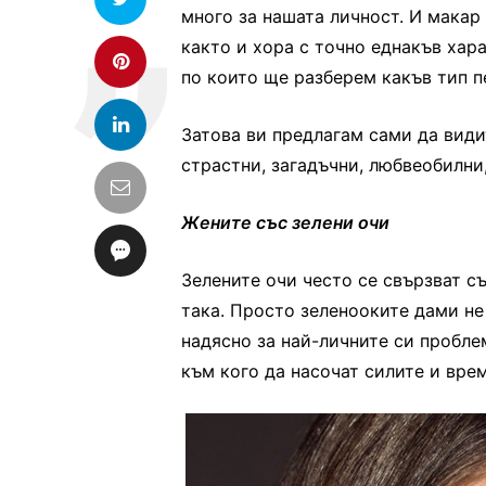
много за нашата личност. И макар 
както и хора с точно еднакъв хар
по които ще разберем какъв тип п
Затова ви предлагам сами да видит
страстни, загадъчни, любвеобилни
Жените със зелени очи
Зелените очи често се свързват с
така. Просто зеленооките дами не
надясно за най-личните си проблем
към кого да насочат силите и врем