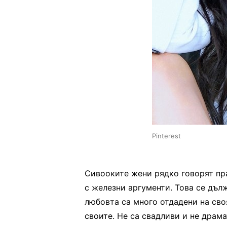
Pinterest
Сивооките жени рядко говорят пра
с железни аргументи. Това се дъл
любовта са много отдадени на сво
своите. Не са свадливи и не драм