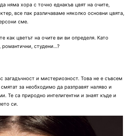
да няма хора с точно еднакъв цвят на очите,
актер, все пак различаваме няколко основни цвята,
ерсони сме.
е как цветът на очите ви ви определя. Като
, романтични, студени…?
ъс загадъчност и мистериозност. Това не е съвсем
 смятат за необходимо да разправят наляво и
и. Те са природно интелигентни и знаят къде и
ето си.