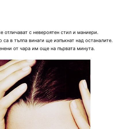
е отличават с невероятен стил и маниери.
о са в тълпа винаги ще изпъкнат над останалите.
енени от чара им още на първата минута.