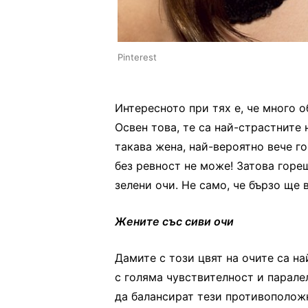
Pinterest
Интересното при тях е, че много о
Освен това, те са най-страстните 
такава жена, най-вероятно вече го
без ревност не може! Затова горе
зелени очи. Не само, че бързо ще 
Жените със сиви очи
Дамите с този цвят на очите са н
с голяма чувствителност и парале
да балансират тези противоположн