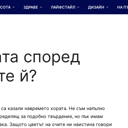
АСОТА
ЗДРАВЕ
ЛАЙФСТАЙЛ
ДИЗАЙН
НА П
ата според
те й?
– са казали навремето хората. Не съм напълно
пределящ за подобно твърдение, но пък имам
така. Защото цветът на очите ни наистина говори