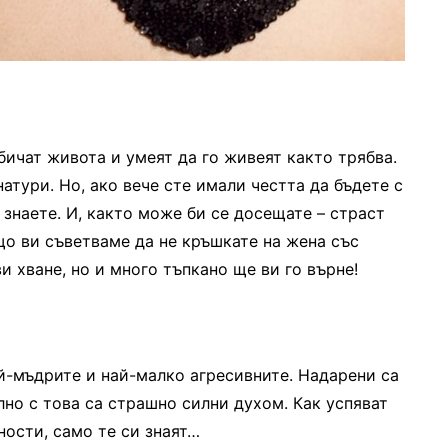
бичат живота и умеят да го живеят както трябва.
натури. Но, ако вече сте имали честта да бъдете с
 знаете. И, както може би се досещате – страст
що ви съветваме да не кръшкате на жена със
ви хване, но и много тъпкано ще ви го върне!
ай-мъдрите и най-малко агресивните. Надарени са
лно с това са страшно силни духом. Как успяват
ости, само те си знаят…