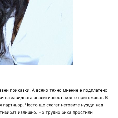
зни приказки. А всяко тяхно мнение е подплатено
жи на завидната аналитичност, която притежават. В
я партньор. Често ще слагат неговите нужди над
атизират излишно. Но трудно биха простили