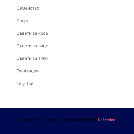
Семейство
Спорт
Съвети за коса
Съвети за лице
Съвети за тяло
Тенденции
Тя § Той
Copyright © 2021 LadyMagazine/Designed by
Reflectico