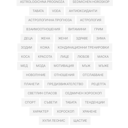
ASTROLOGICHNA PROGNOZA
SEDMICHEN HOROSKOP
TABATA
VODA
АНТИОКСИДАНТИ
АСТРОЛОГИЧНА ПРОГНОЗА
АСТРОЛОГИЯ
ВЗАИМООТНОШЕНИЯ
ВИТАМИНИ
ГРИМ
ДЕЦА
ЖЕНА
ЖЕНИ
ЗДРАВЕ
ЗИМА
ЗОДИИ
КОЖА
КОНДИНАЦИОННИ ТРЕНИРОВКИ
КОСА
КРАСОТА
ЛИЦЕ
ЛЮБОВ
МАСКА
МЕД
МОДА
МОТИВАЦИЯ
МЪЖ
МЪЖЕ
НОВОЛУНИЕ
ОТНОШЕНИЯ
ОТСЛАБВАНЕ
ПЛАНЕТИ
ПРЕДИЗВИКАТЕЛСТВО
РЕЦЕПТА
СВЕТЛИН СПАСОВ
СЕДМИЧЕН ХОРОСКОП
СПОРТ
СЪВЕТИ
ТАБАТА
ТЕНДЕНЦИИ
ХАРАКТЕР
ХОРОСКОП
ХРАНЕНЕ
ХУЛИ ЛЕОНИС
ЩАСТИЕ