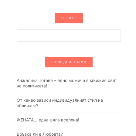
ТЪРСЕНЕ
ПОСЛЕДНИ СТАТИИ
Анжелина Тотева – едно момиче в мъжкия свят
на политиката!
От какво зависи индивидуалният стил на
обличане?
ЖЕНАТА….една цяла вселена!
Връзка ли е Любовта?