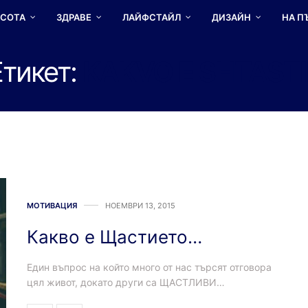
АСОТА
ЗДРАВЕ
ЛАЙФСТАЙЛ
ДИЗАЙН
НА П
Етикет:
KAKVO E SHTASTI
МОТИВАЦИЯ
НОЕМВРИ 13, 2015
Какво е Щастието…
Един въпрос на който много от нас търсят отговора
цял живот, докато други са ЩАСТЛИВИ…