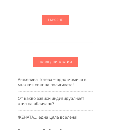
ТЪРСЕНЕ
ПОСЛЕДНИ СТАТИИ
Анжелина Тотева – едно момиче в
мъжкия свят на политиката!
От какво зависи индивидуалният
стил на обличане?
ЖЕНАТА….една цяла вселена!