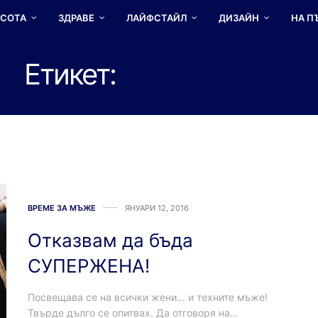
АСОТА
ЗДРАВЕ
ЛАЙФСТАЙЛ
ДИЗАЙН
НА П
Етикет:
СУПЕРЖЕНА
ВРЕМЕ ЗА МЪЖЕ
ЯНУАРИ 12, 2016
Отказвам да бъда
СУПЕРЖЕНА!
Посвещава се на всички жени… и техните мъже!
Твърде дълго се опитвах. Да отговоря на…