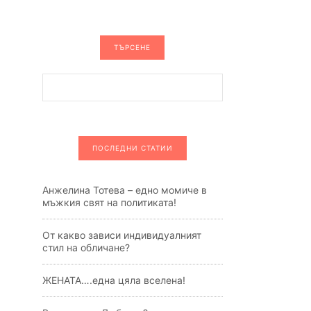
ТЪРСЕНЕ
ПОСЛЕДНИ СТАТИИ
Анжелина Тотева – едно момиче в
мъжкия свят на политиката!
От какво зависи индивидуалният
стил на обличане?
ЖЕНАТА….една цяла вселена!