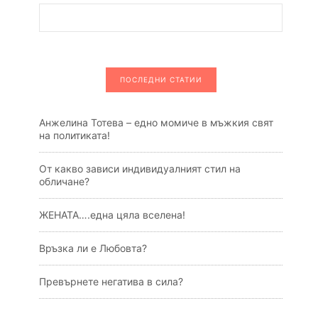
ПОСЛЕДНИ СТАТИИ
Анжелина Тотева – едно момиче в мъжкия свят
на политиката!
От какво зависи индивидуалният стил на
обличане?
ЖЕНАТА….една цяла вселена!
Връзка ли е Любовта?
Превърнете негатива в сила?