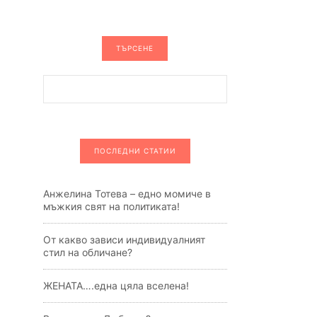
ТЪРСЕНЕ
ПОСЛЕДНИ СТАТИИ
Анжелина Тотева – едно момиче в
мъжкия свят на политиката!
От какво зависи индивидуалният
стил на обличане?
ЖЕНАТА….една цяла вселена!