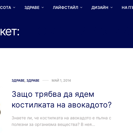
АСОТА
ЗДРАВЕ
ЛАЙФСТАЙЛ
ДИЗАЙН
НА П
кет:
СВОБОДНИ РАДИК
ЗДРАВЕ
,
ЗДРАВЕ
МАЙ 1, 2014
Защо трябва да ядем
костилката на авокадото?
Знаете ли, че костилката на авокадото е пълна с
полезни за организма вещества? В нея…