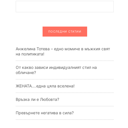
ПОСЛЕДНИ СТАТИИ
Анжелина Тотева – едно момиче в мъжкия свят
на политиката!
От какво зависи индивидуалният стил на
обличане?
ЖЕНАТА….една цяла вселена!
Връзка ли е Любовта?
Превърнете негатива в сила?