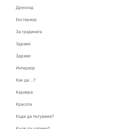
Дрескод
Екстериор
За градината
Здраве
Здраве
Интериор
Как да …?
Кариера
Красота
Къде да пътуваме?
Къде да хапнем?