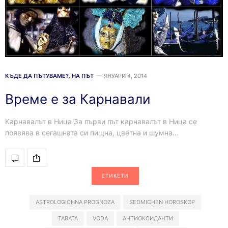
КЪДЕ ДА ПЪТУВАМЕ?
,
НА ПЪТ
ЯНУАРИ 4, 2014
Време е за Карнавали
Карнавалът в Ница За първи път карнавалът в Ница се
появява в сегашната си пищна, цветна и шумна…
ЕТИКЕТИ
ASTROLOGICHNA PROGNOZA
SEDMICHEN HOROSKOP
TABATA
VODA
АНТИОКСИДАНТИ