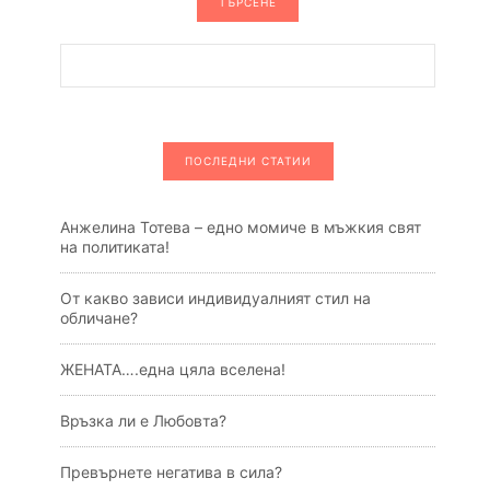
ТЪРСЕНЕ
ПОСЛЕДНИ СТАТИИ
Анжелина Тотева – едно момиче в мъжкия свят
на политиката!
От какво зависи индивидуалният стил на
обличане?
ЖЕНАТА….една цяла вселена!
Връзка ли е Любовта?
Превърнете негатива в сила?