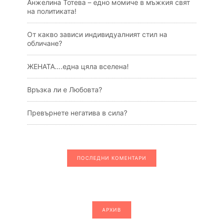
Анжелина Тотева – едно момиче в мъжкия свят
на политиката!
От какво зависи индивидуалният стил на
обличане?
ЖЕНАТА….една цяла вселена!
Връзка ли е Любовта?
Превърнете негатива в сила?
ПОСЛЕДНИ КОМЕНТАРИ
АРХИВ