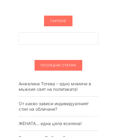
ТЪРСЕНЕ
ПОСЛЕДНИ СТАТИИ
Анжелина Тотева – едно момиче в
мъжкия свят на политиката!
От какво зависи индивидуалният
стил на обличане?
ЖЕНАТА….една цяла вселена!