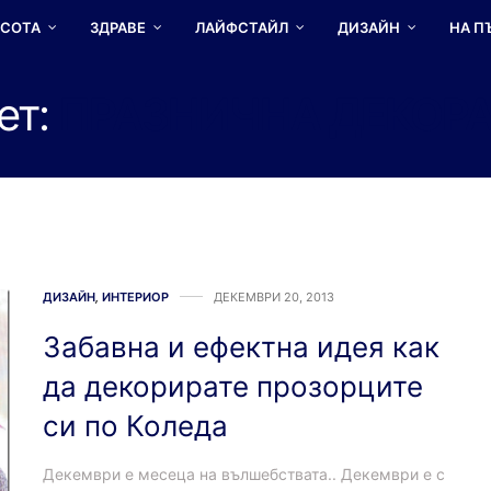
АСОТА
ЗДРАВЕ
ЛАЙФСТАЙЛ
ДИЗАЙН
НА П
ет:
ПРАЗНИЧНА ДЕКОР
ДИЗАЙН
,
ИНТЕРИОР
ДЕКЕМВРИ 20, 2013
Забавна и ефектна идея как
да декорирате прозорците
си по Коледа
Декември е месеца на вълшебствата.. Декември е с