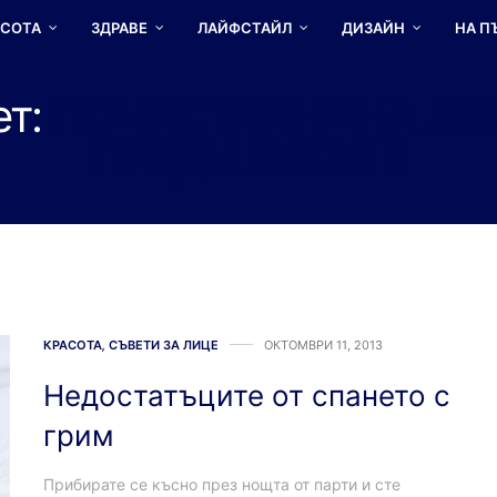
АСОТА
ЗДРАВЕ
ЛАЙФСТАЙЛ
ДИЗАЙН
НА П
ет:
ПОЧИСТВАНЕ НА ЛИ
ПРЕДИ ЛЯГАНЕ
КРАСОТА
,
СЪВЕТИ ЗА ЛИЦЕ
ОКТОМВРИ 11, 2013
Недостатъците от спането с
грим
Прибирате се късно през нощта от парти и сте