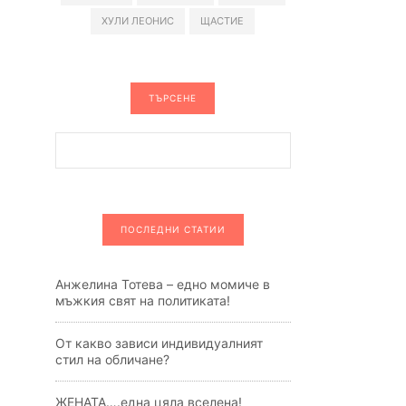
ХУЛИ ЛЕОНИС
ЩАСТИЕ
ТЪРСЕНЕ
ПОСЛЕДНИ СТАТИИ
Анжелина Тотева – едно момиче в
мъжкия свят на политиката!
От какво зависи индивидуалният
стил на обличане?
ЖЕНАТА….една цяла вселена!