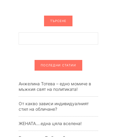
ТЪРСЕНЕ
ПОСЛЕДНИ СТАТИИ
Анжелина Тотева – едно момиче в
мъжкия свят на политиката!
От какво зависи индивидуалният
стил на обличане?
ЖЕНАТА….една цяла вселена!