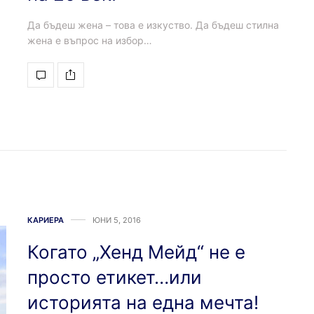
Да бъдеш жена – това е изкуство. Да бъдеш стилна
жена е въпрос на избор…
КАРИЕРА
ЮНИ 5, 2016
Когато „Хенд Мейд“ не е
просто етикет…или
историята на една мечта!