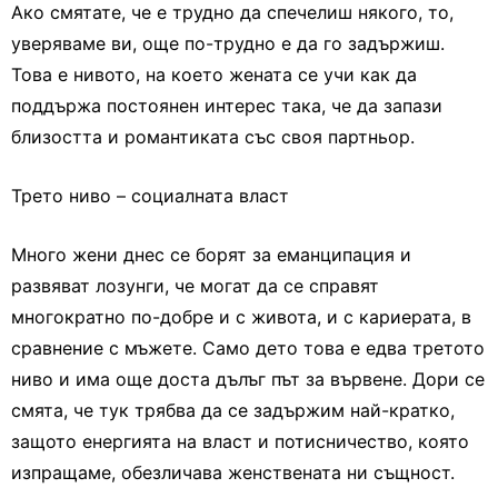
Ако смятате, че е трудно да спечелиш някого, то,
уверяваме ви, още по-трудно е да го задържиш.
Това е нивото, на което жената се учи как да
поддържа постоянен интерес така, че да запази
близостта и романтиката със своя партньор.
Трето ниво – социалната власт
Много жени днес се борят за еманципация и
развяват лозунги, че могат да се справят
многократно по-добре и с живота, и с кариерата, в
сравнение с мъжете. Само дето това е едва третото
ниво и има още доста дълъг път за вървене. Дори се
смята, че тук трябва да се задържим най-кратко,
защото енергията на власт и потисничество, която
изпращаме, обезличава женствената ни същност.