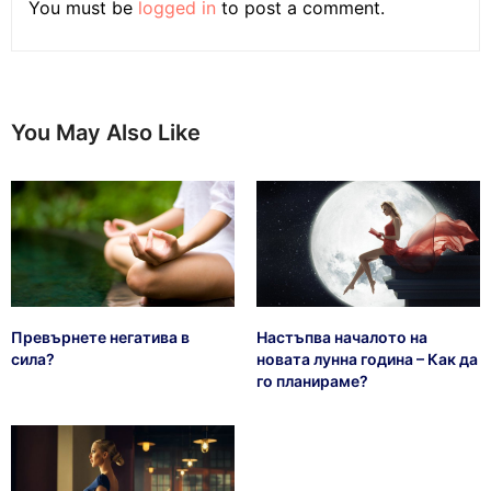
You must be
logged in
to post a comment.
You May Also Like
Превърнете негатива в
Настъпва началото на
сила?
новата лунна година – Как да
го планираме?