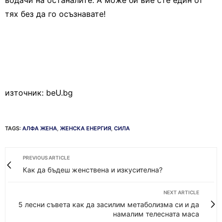
водачи на останалите. А може би вие сте един от
тях без да го осъзнавате!
източник: beU.bg
TAGS:
АЛФА ЖЕНА
,
ЖЕНСКА ЕНЕРГИЯ
,
СИЛА
PREVIOUS ARTICLE
Как да бъдеш женствена и изкусителна?
NEXT ARTICLE
5 лесни съвета как да засилим метаболизма си и да
намалим телесната маса