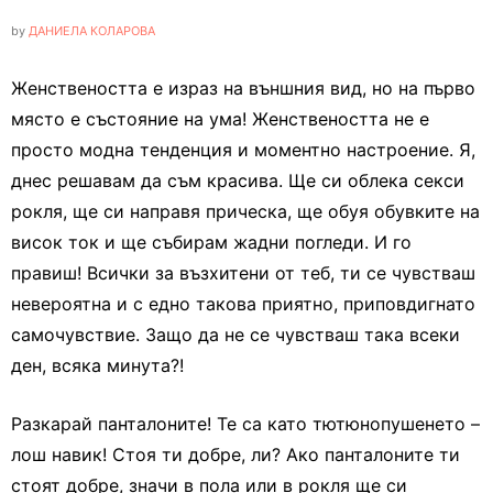
by
ДАНИЕЛА КОЛАРОВА
Женствеността е израз на външния вид, но на първо
място е състояние на ума! Женствеността не е
просто модна тенденция и моментно настроение. Я,
днес решавам да съм красива. Ще си облека секси
рокля, ще си направя прическа, ще обуя обувките на
висок ток и ще събирам жадни погледи. И го
правиш! Всички за възхитени от теб, ти се чувстваш
невероятна и с едно такова приятно, приповдигнато
самочувствие. Защо да не се чувстваш така всеки
ден, всяка минута?!
Разкарай панталоните! Те са като тютюнопушенето –
лош навик! Стоя ти добре, ли? Ако панталоните ти
стоят добре, значи в пола или в рокля ще си