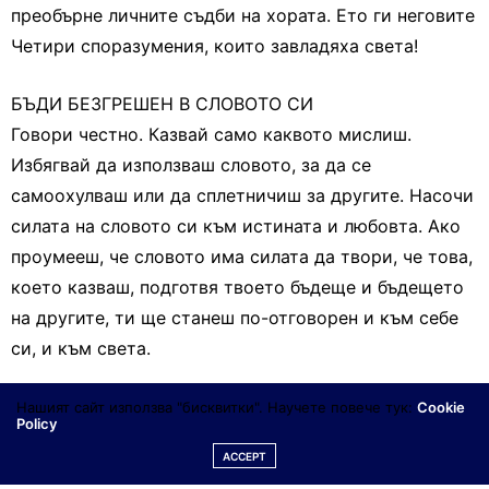
преобърне личните съдби на хората. Ето ги неговите
Четири споразумения, които завладяха света!
БЪДИ БЕЗГРЕШЕН В СЛОВОТО СИ
Говори честно. Казвай само каквото мислиш.
Избягвай да използваш словото, за да се
самоохулваш или да сплетничиш за другите. Насочи
силата на словото си към истината и любовта. Ако
проумееш, че словото има силата да твори, че това,
което казваш, подготвя твоето бъдеще и бъдещето
на другите, ти ще станеш по-отговорен и към себе
си, и към света.
НЕ ПРИЕМАЙ НИЩО ЛИЧНО
Нашият сайт използва "бисквитки". Научете повече тук:
Cookie
Policy
Хората не правят нищо заради теб.Ти не си център
ACCEPT
на тяхната Вселена. Казаното и стореното от тях е