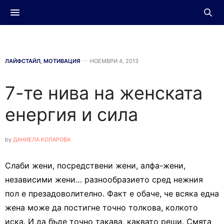
ЛАЙФСТАЙЛ
,
МОТИВАЦИЯ
НОЕМВРИ 4, 2013
7-те нива на женската
енергия и сила
by
ДАНИЕЛА КОЛАРОВА
Слаби жени, посредствени жени, алфа-жени,
независими жени… разнообразието сред нежния
пол е презадоволително. Факт е обаче, че всяка една
жена може да постигне точно толкова, колкото
иска. И да бъде точно такава, каквато реши. Смята