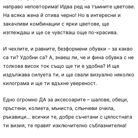
направо неповторима! Идва ред на тъмните цветове.
На всяка жена й отива черно! Но в интересни и
закачливи комбинации с ярки цветове, ще
изглеждаш и ще се чувстваш още по-красива.
И чехлите, и равните, безформени обувки – за какво
са ти? Удобни са? А, знаеш ли, че и фина обувка с не
толкова висок ток също ще ти е удобна? И ще
издължава силуета ти, и ще свали визуално няколко
килограма и ще ти вдъхне увереност.
Едно огромно ДА за аксесоарите – шалове, обеци,
пръстени, колиета, мъниста, слънчеви очила,
ръкавици… всички те, добре съчетани с цялостната
ти визия, те правят изключително съблазнителна!