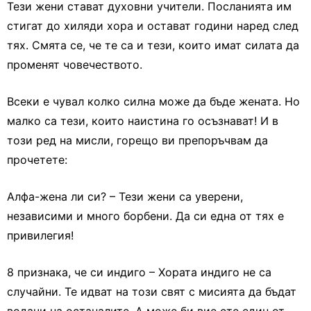
Тези жени стават духовни учители. Посланията им
стигат до хиляди хора и остават години наред след
тях. Смята се, че те са и тези, които имат силата да
променят човечеството.
Всеки е чувал колко силна може да бъде жената. Но
малко са тези, които наистина го осъзнават! И в
този ред на мисли, горещо ви препоръчвам да
прочетете:
Алфа-жена ли си? – Тези жени са уверени,
независими и много борбени. Да си една от тях е
привилегия!
8 признака, че си индиго – Хората индиго не са
случайни. Те идват на този свят с мисията да бъдат