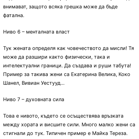
внимават, защото всяка грешка може да бъде
фатална.
Ниво 6 – менталната власт
Тук жената определя как човечеството да мисли! Тя
може да разшири както физически, така и
интелектуални граници. Да създава и руши табута!
Пример за такива жени са Екатерина Велика, Коко
Шанел, Вивиан Уестууд…
Ниво 7 – духовната сила
Това е нивото, където се осъществява връзката
между хората и висшите сили. Много малко жени са
стигнали до тук. Типичен пример е Майка Тереза.