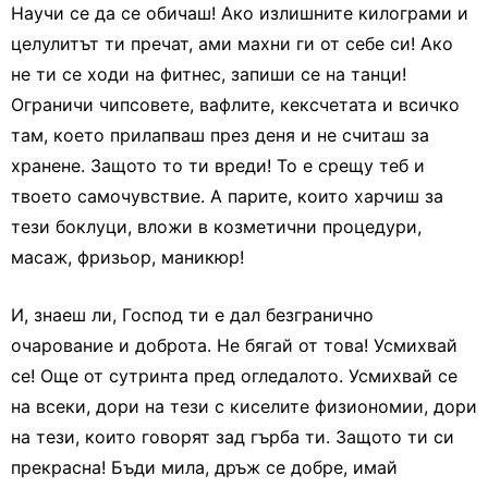
Научи се да се обичаш! Ако излишните килограми и
целулитът ти пречат, ами махни ги от себе си! Ако
не ти се ходи на фитнес, запиши се на танци!
Ограничи чипсовете, вафлите, кексчетата и всичко
там, което прилапваш през деня и не считаш за
хранене. Защото то ти вреди! То е срещу теб и
твоето самочувствие. А парите, които харчиш за
тези боклуци, вложи в козметични процедури,
масаж, фризьор, маникюр!
И, знаеш ли, Господ ти е дал безгранично
очарование и доброта. Не бягай от това! Усмихвай
се! Още от сутринта пред огледалото. Усмихвай се
на всеки, дори на тези с киселите физиономии, дори
на тези, които говорят зад гърба ти. Защото ти си
прекрасна! Бъди мила, дръж се добре, имай