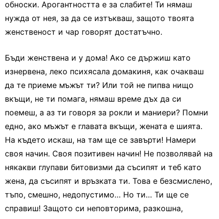
обноски. Арогантността е за слабите! Ти нямаш
нужда от нея, за да се изтъкваш, защото твоята
женственост и чар говорят достатъчно.
Бъди женствена и у дома! Ако се държиш като
изнервена, леко психясала домакиня, как очакваш
да те приеме мъжът ти? Или той не пипва нищо
вкъщи, не ти помага, нямаш време дъх да си
поемеш, а аз ти говоря за рокли и маниери? Помни
едно, ако мъжът е главата вкъщи, жената е шията.
На където искаш, на там ще се завърти! Намери
своя начин. Своя позитивен начин! Не позволявай на
някакви глупави битовизми да съсипят и теб като
жена, да съсипят и връзката ти. Това е безсмислено,
тъпо, смешно, недопустимо… Но ти… Ти ще се
справиш! Защото си неповторима, разкошна,