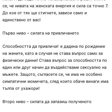
се, че нивата на женската енергия и сила са точно 7.
До кое от тях ще стигнете, зависи само и
единствено от вас!
Първо ниво – силата на привличането
Способността да привличат е дадена по рождение
на жените, като в случая не става въпрос само за
физически данни! Става въпрос за способността по
един или друг начин да въздействаме сексуално на
мъжете. Защото, съгласете се, че има не особено
симпатични момичета, след които обаче винаги има
тълпа от ухажори!
Второ ниво – силата да запазиш полученото