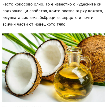
често кокосово олио. То е известно с чудесните си
подхранващи свойства, които оказва върху кожата,
имунната система, бъбреците, сърцето и почти
всички части от човешкото тяло.