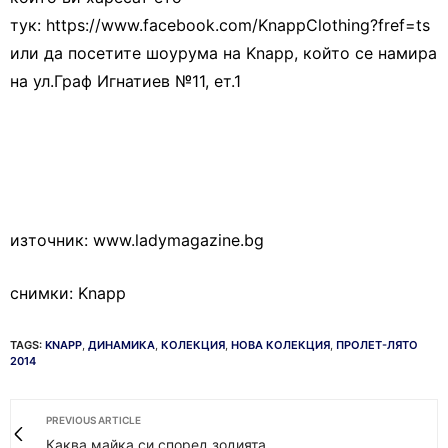
тук: https://www.facebook.com/KnappClothing?fref=ts
или да посетите шоурума на Knapp, който се намира
на ул.Граф Игнатиев №11, ет.1
източник: www.ladymagazine.bg
снимки: Knapp
TAGS:
KNAPP
,
ДИНАМИКА
,
КОЛЕКЦИЯ
,
НОВА КОЛЕКЦИЯ
,
ПРОЛЕТ-ЛЯТО
2014
PREVIOUS ARTICLE
Каква майка си според зодията