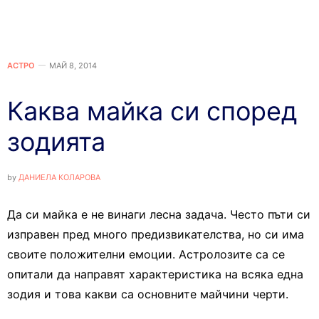
АСТРО
МАЙ 8, 2014
Каква майка си според
зодията
by
ДАНИЕЛА КОЛАРОВА
Да си майка е не винаги лесна задача. Често пъти си
изправен пред много предизвикателства, но си има
своите положителни емоции. Астролозите са се
опитали да направят характеристика на всяка една
зодия и това какви са основните майчини черти.