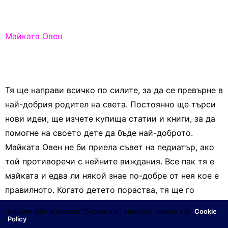
Майката Овен
Тя ще направи всичко по силите, за да се превърне в
най-добрия родител на света. Постоянно ще търси
нови идеи, ще изчете купища статии и книги, за да
помогне на своето дете да бъде най-доброто.
Майката Овен не би приела съвет на педиатър, ако
той противоречи с нейните виждания. Все пак тя е
майката и едва ли някой знае по-добре от нея кое е
правилното. Когато детето пораства, тя ще го
стимулира и вдъхновява, ще го кара да излиза с
Нашият сайт използва "бисквитки". Научете повече тук:
Cookie
приятели, ще прави най-зрелищните рождени дни.
Policy