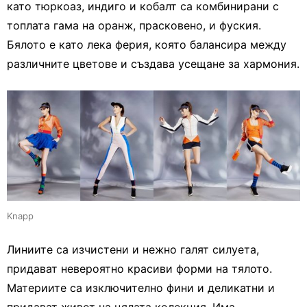
като тюркоаз, индиго и кобалт са комбинирани с
топлата гама на оранж, прасковено, и фуския.
Бялото е като лека ферия, която балансира между
различните цветове и създава усещане за хармония.
Knapp
Линиите са изчистени и нежно галят силуета,
придават невероятно красиви форми на тялото.
Материите са изключително фини и деликатни и