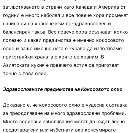
затлъстяването в страни като Канада и Америка от
години е много наболял и все повече хора променят
начина си на хранене към по-здравословен и
балансиран такъв. Все повече хора осъзнават колко
полезно и какви предимства е именно кокосовото
олио и защо именно него е хубаво да използваме
приготвяйки храната с която се храним. В
Азиятската кухня е повечето ястия се приготвят
точно с това олио.
Здравословните предимства на Кокосовото олио
Доказано е, че кокосовото олио е чудесна съставка
за преодоляване на много здравословни проблеми.
Много сериозни заболявания могат да бъдат лесно
предотвратени или избегнати ако консумирате