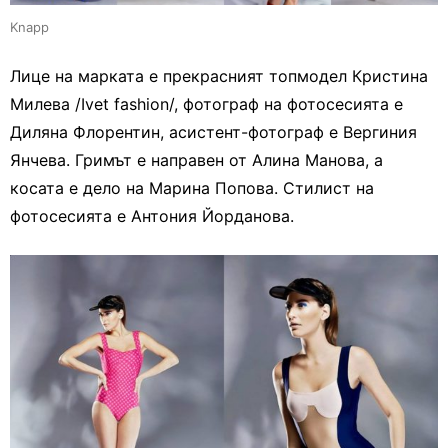
Knapp
Лице на марката е прекрасният топмодел Кристина
Милева /Ivet fashion/, фотограф на фотосесията е
Диляна Флорентин, асистент-фотограф е Вергиния
Янчева. Гримът е направен от Алина Манова, а
косата е дело на Марина Попова. Стилист на
фотосесията е Антония Йорданова.