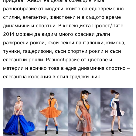
придават живот на цялата колекция. Има
разнообразие от модели, които са едновременно
стилни, елегантни, женствени и в същото време
динамични и спортни. В колекцията Пролет/Лято
2014 можем да видим много красиви дълги
разкроени рокли, къси секси панталонки, кимона,
туники, гащеризони, къси спортни рокли и къси
елегантни рокли. Разнообразие от цветове и
материи и всичко това в една динамична спортно –
елегантна колекция в стил градски шик.