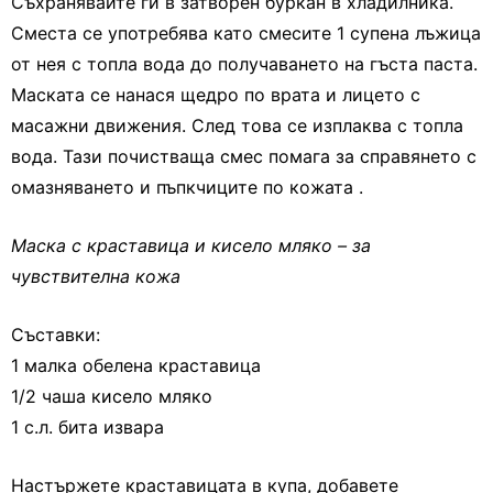
Съхранявайте ги в затворен буркан в хладилника.
Сместа се употребява като смесите 1 супена лъжица
от нея с топла вода до получаването на гъста паста.
Маската се нанася щедро по врата и лицето с
масажни движения. След това се изплаква с топла
вода. Тази почистваща смес помага за справянето с
омазняването и пъпкчиците по кожата .
Маска с краставица и кисело мляко – за
чувствителна кожа
Съставки:
1 малка обелена краставица
1/2 чаша кисело мляко
1 с.л. бита извара
Настържете краставицата в купа, добавете