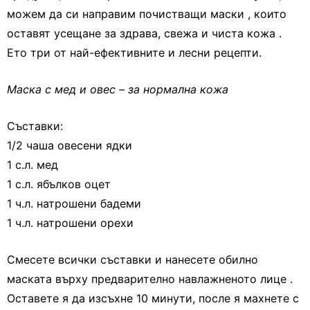
можем да си направим почистващи маски , които
оставят усещане за здрава, свежа и чиста кожа .
Ето три от най-ефективните и лесни рецепти.
Маска с мед и овес – за нормална кожа
Съставки:
1/2 чаша овесени ядки
1 с.л. мед
1 с.л. ябълков оцет
1 ч.л. натрошени бадеми
1 ч.л. натрошени орехи
Смесете всички съставки и нанесете обилно
маската върху предварително навлажненото лице .
Оставете я да изсъхне 10 минути, после я махнете с