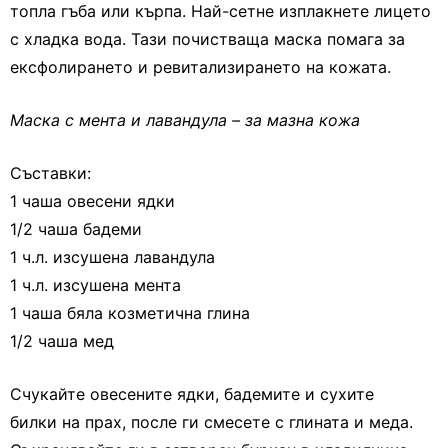
топла гъба или кърпа. Най-сетне изплакнете лицето
с хладка вода. Тази почистваща маска помага за
ексфолирането и ревитализирането на кожата.
Маска с мента и лавандула – за мазна кожа
Съставки:
1 чаша овесени ядки
1/2 чаша бадеми
1 ч.л. изсушена лавандула
1 ч.л. изсушена мента
1 чаша бяла козметична глина
1/2 чаша мед
Счукайте овесените ядки, бадемите и сухите
билки на прах, после ги смесете с глината и меда.