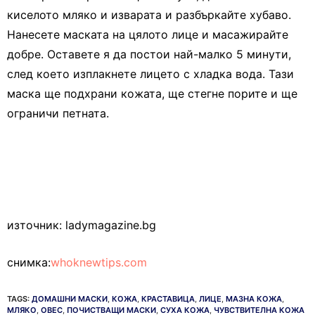
киселото мляко и изварата и разбъркайте хубаво.
Нанесете маската на цялото лице и масажирайте
добре. Оставете я да постои най-малко 5 минути,
след което изплакнете лицето с хладка вода. Тази
маска ще подхрани кожата, ще стегне порите и ще
ограничи петната.
източник: ladymagazine.bg
снимка:
whoknewtips.com
TAGS:
ДОМАШНИ МАСКИ
,
КОЖА
,
КРАСТАВИЦА
,
ЛИЦЕ
,
МАЗНА КОЖА
,
МЛЯКО
,
ОВЕС
,
ПОЧИСТВАЩИ МАСКИ
,
СУХА КОЖА
,
ЧУВСТВИТЕЛНА КОЖА