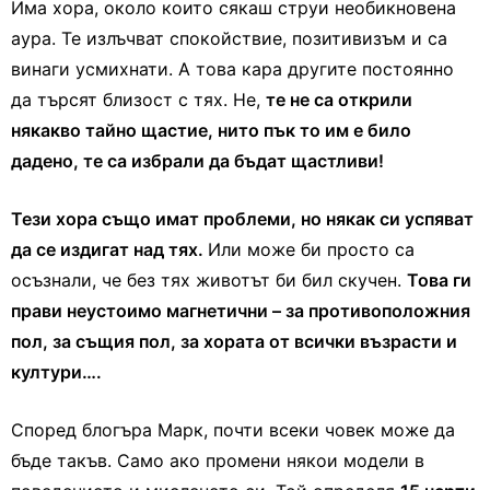
Има хора, около които сякаш струи необикновена
аура. Те излъчват спокойствие, позитивизъм и са
винаги усмихнати. А това кара другите постоянно
да търсят близост с тях. Не,
те не са открили
някакво тайно щастие, нито пък то им е било
дадено, те са избрали да бъдат щастливи!
Тези хора също имат проблеми, но някак си успяват
да се издигат над тях.
Или може би просто са
осъзнали, че без тях животът би бил скучен.
Това ги
прави неустоимо магнетични – за противоположния
пол, за същия пол, за хората от всички възрасти и
култури….
Според блогъра Марк, почти всеки човек може да
бъде такъв. Само ако промени някои модели в