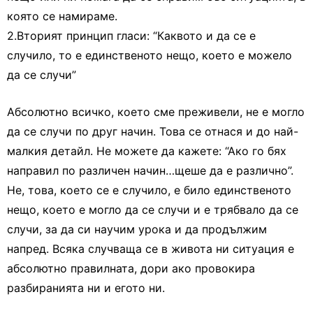
която се намираме.
2.Вторият принцип гласи: “Каквото и да се е
случило, то е единственото нещо, което е можело
да се случи”
Абсолютно всичко, което сме преживели, не е могло
да се случи по друг начин. Това се отнася и до най-
малкия детайл. Не можете да кажете: “Ако го бях
направил по различен начин…щеше да е различно”.
Не, това, което се е случило, е било единственото
нещо, което е могло да се случи и е трябвало да се
случи, за да си научим урока и да продължим
напред. Всяка случваща се в живота ни ситуация е
абсолютно правилната, дори ако провокира
разбиранията ни и егото ни.