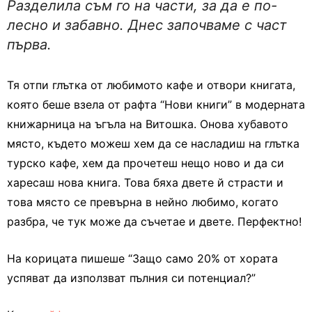
Разделила съм го на части, за да е по-
лесно и забавно. Днес започваме с част
първа.
Тя отпи глътка от любимото кафе и отвори книгата,
която беше взела от рафта “Нови книги” в модерната
книжарница на ъгъла на Витошка. Онова хубавото
място, където можеш хем да се насладиш на глътка
турско кафе, хем да прочетеш нещо ново и да си
харесаш нова книга. Това бяха двете й страсти и
това място се превърна в нейно любимо, когато
разбра, че тук може да съчетае и двете. Перфектно!
На корицата пишеше “Защо само 20% от хората
успяват да използват пълния си потенциал?”