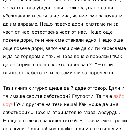
че са толкова убедителни, толкова дълго са ни
убеждавали в своята истина, че ние сме започнали
да им вярваме. Нещо повече дори, смятаме ги за
част от нас, естествена част от нас. Нещо още
повече дори, те и ние сме станали едно. Нещо още
още повече дори, започнали сме да си ги харесваме
и да се гордеем с тях. Е! Това вече е проблем! “Как
да се бориш с нещо, което харесваш?…” – отпи
глътка от кафето тя и се замисли за пореден път.
Тази книга сигурно щеше да й даде отговор. Дали и
тя имаше своите саботьори? Глупости! Та тя е
лайф
коуч
! Учи другите на тези неща! Как може да има
саботьори?… Тръсна отрицателно глава! Абсурд!…
Но ще е полезна за клиентите й. В този момент реши
да я купи. Допи набързо кафето си и с нетърпение