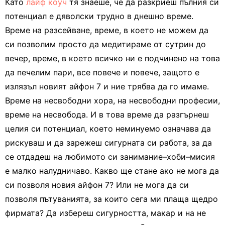
Като
лайф коуч
тя знаеше, че да разкриеш пълния си
потенциал е дяволски трудно в днешно време.
Време на разсейване, време, в което не можем да
си позволим просто да медитираме от сутрин до
вечер, време, в което всичко ни е подчинено на това
да печелим пари, все повече и повече, защото е
излязъл новият айфон 7 и ние трябва да го имаме.
Време на несвободни хора, на несвободни професии,
време на несвобода. И в това време да разгърнеш
целия си потенциал, което неминуемо означава да
рискуваш и да зарежеш сигурната си работа, за да
се отдадеш на любимото си занимание–хоби–мисия
е малко налудничаво. Какво ще стане ако не мога да
си позволя новия айфон 7? Или не мога да си
позволя пътуванията, за които сега ми плаща щедро
фирмата? Да избереш сигурността, макар и на не