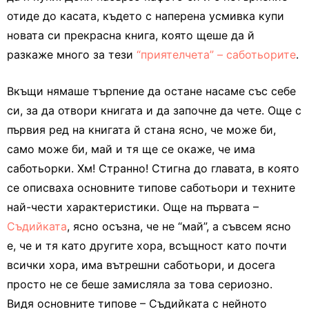
отиде до касата, където с наперена усмивка купи
новата си прекрасна книга, която щеше да й
разкаже много за тези
“приятелчета” – саботьорите
.
Вкъщи нямаше търпение да остане насаме със себе
си, за да отвори книгата и да започне да чете. Още с
първия ред на книгата й стана ясно, че може би,
само може би, май и тя ще се окаже, че има
саботьорки. Хм! Странно! Стигна до главата, в която
се описваха основните типове саботьори и техните
най-чести характеристики. Още на първата –
Съдийката
, ясно осъзна, че не “май”, а съвсем ясно
е, че и тя като другите хора, всъщност като почти
всички хора, има вътрешни саботьори, и досега
просто не се беше замисляла за това сериозно.
Видя основните типове – Съдийката с нейното