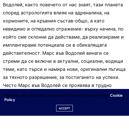
Водолей, както повечето от нас знаят, тази планета
според астрологията влияе на адреналина, на
хормоните, на кръвния състав-общо, а като
невидимо и огледално отражение- върху начина, по
който сме склонни да действаме, да реализираме и
имплантираме потенциала си в обикалящата
действителност. Марс във Водолей винаги се
стреми да се включи в актуални, социални, водещи
теми, като търси и намира нови, оригинални пътища
за тяхното разрешение, за постигането на успехи.
Често Марс във Водолей се проявява в трудно
контролируеми и спонтанни реакции, вид
Нашият сайт използва "бисквитки". Научете повече тук:
Cookie
Policy
инициативи, които най- силно влияят на „младите по
ACCEPT
дух”, на революционно настроени личности, на
интелектуалци…Не случайно, най-много спонтанни
и/или масови протести се проявяват точно по това