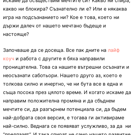
искаме да осъществим мечтите си? Какво ни спира,
какво ни блокира? Съзнателно ли е? Или е някаква
игра на подсъзнанието ни? Кое е това, което ни
държи далеч от нашето мечтано бъдеще и
настояще?
Започваше да се досеща. Все пак дните на
лайф
коуч
и работа с другите я бяха направили
проницателна. Това са нашите вътрешни осъзнати и
неосъзнати саботьори. Нашето друго аз, което е
толкова силно и инертно, че ни бута все в една и
съща посока през цялото време. И когато искаме да
направим положителна промяна и да сбъднем
мечтите си, да разгърнем потенциала си, да бъдем
най-добрата своя версия, е тогава ги активираме
най-силно. Веднага се появяват услужливо, за да ни
“предпазят”. И така спират не само нашето развитие,