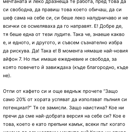
мечтаната и леко дразнеща те работа, пред това да
си свободна, да правиш това което обичаш, да си
шеф сама на себе си, си беше леко налудничаво и не
всички се осмеляваха да го направят. Е! Добре де,
тя беше една от тези лудите. Така че, знаеше какво
е, и едното, и другото, и съвсем съзнателно избра
да рискува. Да! Така е! В момента нямаше най-новия
айфон 7. Но пък имаше ежедневие и свобода, за
която повечето й завиждаха (къде благородно, къде
не).
Отпи от кафето си и още веднъж прочете “Защо
само 20% от хората успяват да използват пълния си
потенциал?” Тя се замисли. Защо наистина? Кое ни
пречи да сме най-добрата версия на себе си? Кое е
това, което е като препъни камък, всеки път когато