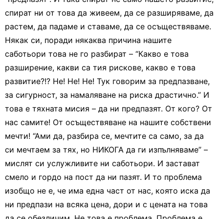
спират ни от това да живеем, да се разширяваме, да
растем, да падаме и ставаме, да се осъществяваме.
Някак си, поради някаква причина нашите
саботьори това не го разбират – “Какво е това
разширение, какви са тия рискове, какво е това
развитие?!? Не! Не! Не! Тук говорим за предпазване,
за сигурност, за намаляване на риска драстично.” И
това е тяхната мисия – да ни предпазят. От кого? От
нас самите! От осъществяване на нашите собствени
мечти! “Ами да, разбира се, мечтите са само, за да
си мечтаем за тях, но НИКОГА да ги изпълняваме” –
мислят си услужливите ни саботьори. И застават
смело и гордо на пост да ни пазят. И то проблема
изобщо не е, че има една част от нас, която иска да
ни предпази на всяка цена, дори и с цената на това
да се обезличим. Не това е проблема. Проблема е,