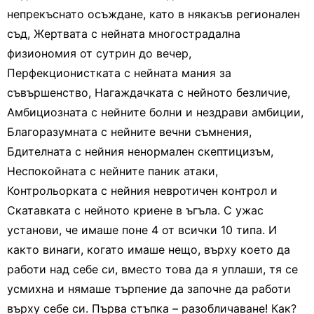
непрекъснато осъждане, като в някакъв регионален
съд, Жертвата с нейната многострадална
физиономия от сутрин до вечер,
Перфекционистката с нейната мания за
съвършенство, Нагаждачката с нейното безличие,
Амбициозната с нейните болни и нездрави амбиции,
Благоразумната с нейните вечни съмнения,
Бдителната с нейния ненормален скептицизъм,
Неспокойната с нейните паник атаки,
Контрольорката с нейния невротичен контрол и
Скатавката с нейното криене в ъгъла. С ужас
установи, че имаше поне 4 от всички 10 типа. И
както винаги, когато имаше нещо, върху което да
работи над себе си, вместо това да я уплаши, тя се
усмихна и нямаше търпение да започне да работи
върху себе си. Първа стъпка – разобличаване! Как?