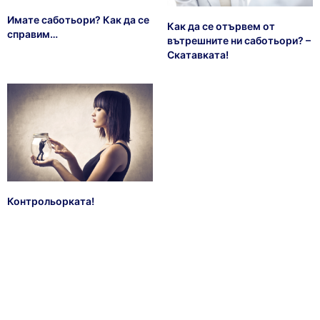
Имате саботьори? Как да се
Как да се отървем от
справим…
вътрешните ни саботьори? –
Скатавката!
Контрольорката!