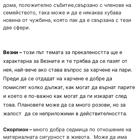
дома, положително събитие,свързано с членове на
семейството, така може и да е някаква хубава
новина от чужбина, която пак да е свързана с тези
две сфери.
Везни –
този път темата за прекалеността ще е
характерна за Везните и те трябва да се пазят от
нея, най-вече ако става въпрос за харчене на пари.
Преди да се отдадат на харчене е добре да
помислят колко дължат, как могат да върнат парите
и което е по-важно как могат да ги изкарат след
това. Плановете може да са много розови, но за
жалост да се неприложими в действителността.
Скорпион –
много добра седмица по отношение на
материалната сигурност в живота. Може да има