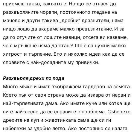
приемеш такъв, какъвто е. Но що се отнася до
разхвърляните чорапи, постоянното гледане на
мачове и други такива „дребни“ дразнители, няма
нищо лошо да вкараме малко превъзпитание.
И за
да го отучите от лошите навици, отсега ви казваме,
че с мрънкане няма да стане! Ще е са нужни малко
хитрост и търпение. Ето и няколко идеи как да се
справите с най-досадните му привички.
Разхвърля дрехи по пода
Много мъже и имат въображаем гардероб на земята.
Което пък от своя страна може да изкара от нерви и
най-търпеливата дама. Ако имате куче или котка ще
ви е най-лесно да се справите с проблема. Съберете
дрехите на куп и животинката сама ще си ги
набележи за удобно легло. Ако постоянно се налага