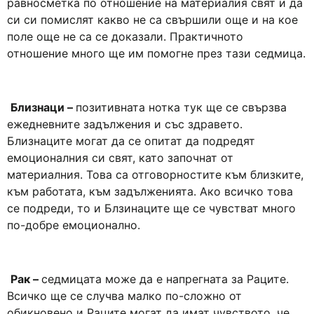
равносметка по отношение на материалия свят и да
си си помислят какво не са свършили още и на кое
поле още не са се доказали. Практичното
отношение много ще им помогне през тази седмица.
Близнаци –
позитивната нотка тук ще се свързва
ежедневните задължения и със здравето.
Близнаците могат да се опитат да подредят
емоционалния си свят, като започнат от
материалния. Това са отговорностите към близките,
към работата, към задълженията. Ако всичко това
се подреди, то и Блзинаците ще се чувстват много
по-добре емоционално.
Рак –
седмицата може да е напрегната за Раците.
Всичко ще се случва малко по-сложно от
обикновено и Раците могат да имат чувството, че