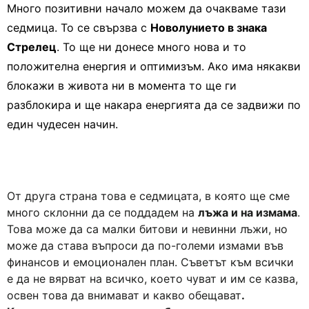
Много позитивни начало можем да очакваме тази
седмица. То се свързва с
Новолунието в знака
Стрелец
. То ще ни донесе много нова и то
положителна енергия и оптимизъм. Ако има някакви
блокажи в живота ни в момента то ще ги
разблокира и ще накара енергията да се задвижи по
един чудесен начин.
От друга страна това е седмицата, в която ще сме
много склонни да се поддадем на
лъжа и на измама
.
Това може да са малки битови и невинни лъжи, но
може да става въпроси да по-големи измами във
финансов и емоционален план. Съветът към всички
е да не вярват на всичко, което чуват и им се казва,
освен това да внимават и какво обещават
.