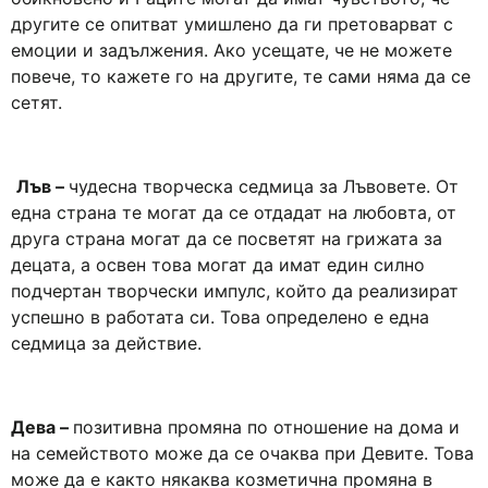
другите се опитват умишлено да ги претоварват с
емоции и задължения. Ако усещате, че не можете
повече, то кажете го на другите, те сами няма да се
сетят.
Лъв –
чудесна творческа седмица за Лъвовете. От
една страна те могат да се отдадат на любовта, от
друга страна могат да се посветят на грижата за
децата, а освен това могат да имат един силно
подчертан творчески импулс, който да реализират
успешно в работата си. Това определено е една
седмица за действие.
Дева –
позитивна промяна по отношение на дома и
на семейството може да се очаква при Девите. Това
може да е както някаква козметична промяна в