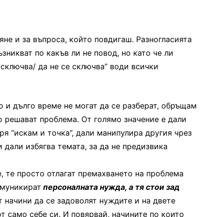
яне и за въпроса, който повдигаш. Разногласията
зникват по какъв ли не повод, но като че ли
е сключва/ да не се сключва” води всички
о и дълго време не могат да се разберат, обръщам
о решават проблема. От голямо значение е дали
ря “искам и точка”, дали манипулира другия чрез
 дали избягва темата, за да не предизвика
е, те просто отлагат премахването на проблема
омуникират
персоналната нужда, а тя стои зад
 начини да се задоволят нуждите и на двете
т само себе си. И повярвай, начините по които