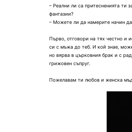
– Реални ли са притесненията ти з
фантазии?
– Можете ли да намерите начин да
Първо, отговори на тях честно и 
си с мъжа до теб. И кой знае, мож
но вярва в църковния брак и с рад
грижовен съпруг.
Пожелавам ти любов и женска мъд