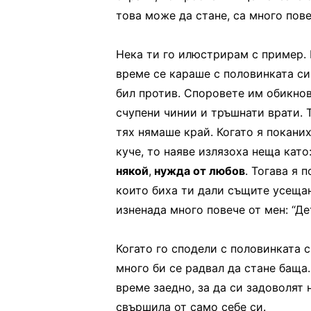
това може да стане, са много пове
Нека ти го илюстрирам с пример. 
време се караше с половинката си
бил против. Споровете им обикнов
счупени чинии и тръшнати врати. 
тях нямаше край. Когато я покани
куче, то наяве излязоха неща като
някой
,
нужда от любов
. Тогава я 
които биха ти дали същите усещан
изненада много повече от мен: “Дет
Когато го сподели с половинката си
много би се радвал да стане баща
време заедно, за да си задоволят 
свършила от само себе си.