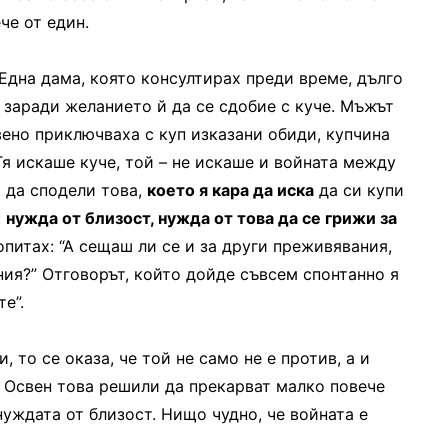
че от един.
Една дама, която консултирах преди време, дълго
 заради желанието й да се сдобие с куче. Мъжът
ено приключваха с куп изказани обиди, купчина
Тя искаше куче, той – не искаше и войната между
х да сподели това,
което я кара да иска
да си купи
:
нужда от близост, нужда от това да се грижи за
попитах: “А сещаш ли се и за други преживявания,
ия?” Отговорът, който дойде съвсем спонтанно я
е”.
, то се оказа, че той не само не е против, а и
. Освен това решили да прекарват малко повече
нуждата от близост. Нищо чудно, че войната е