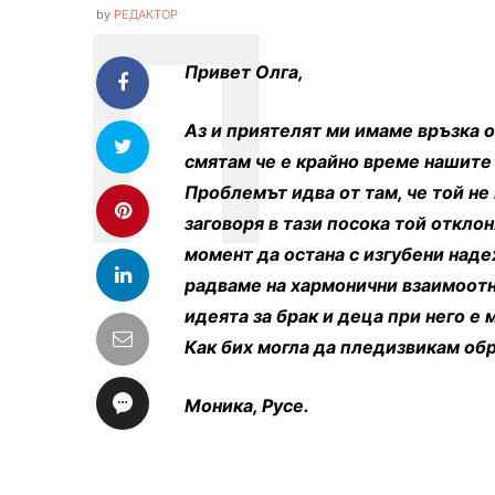
by
РЕДАКТОР
Привет Олга,
Аз и приятелят ми имаме връзка от 
смятам че е крайно време нашите
Проблемът идва от там, че той не
заговоря в тази посока той отклон
момент да остана с изгубени надеж
радваме на хармонични взаимоотн
идеята за брак и деца при него е 
Как бих могла да пледизвикам обр
Моника, Русе.