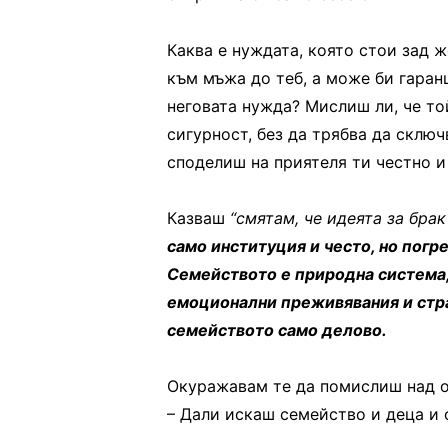
Каква е нуждата, която стои зад ж
към мъжа до теб, а може би гаран
неговата нужда? Мислиш ли, че то
сигурност, без да трябва да сключ
споделиш на приятеля ти честно и
Казваш
“смятам, че идеята за брак
само институция и често, но погр
Семейството е природна система,
емоционални преживявания и стра
семейството само делово.
Окуражавам те да помислиш над о
– Дали искаш семейство и деца и 