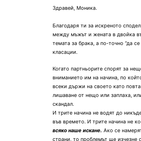
Здравей, Моника.
Благодаря ти за искреното сподел
между мъжът и жената в двойка въ
темата за брака, а по-точно “да с
класации.
Когато партньорите спорят за нещ
вниманието им на начина, по койт
всеки държи на своето като повта
лишаване от нещо или заплаха, или
скандал.
И трите начина не водят до никъд
във времето. И трите начина не к
всяко наше искане.
Ако се намерят
страни, то проблемът ще изчезне о