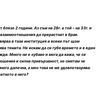
близо 2 години. Аз съм на 28г. а той – на 33г. и
 взаимоотношения да прерастнат в брак.
 вярва в тази институция и всеки път щом
ява темата. Не искам да си губя времето и в един
ди. Много ни е хубаво и мога да кажа, че се
ошения и силна привързаност, но смятам че
много далечна, а мен това не ме удовлетворява.
атното в него?