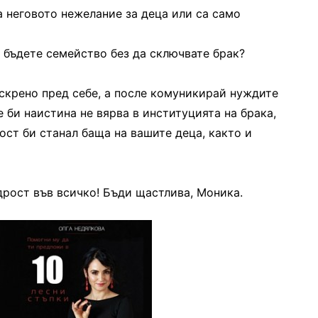
а неговото нежелание за деца или са само
 бъдете семейство без да сключвате брак?
искрено пред себе, а после комуникирай нуждите
е би наистина не вярва в институцията на брака,
ост би станал баща на вашите деца, както и
рост във всичко! Бъди щастлива, Моника.