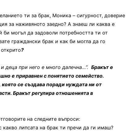
еланието ти за брак, Моника – сигурност, доверие
ция за наживяното заедно? А знаеш ли каква е
й би могъл да задоволи потребността ти от
вате граждански брак и как би могла да го
 открито
?
 и деца при него е много далечна…”.
Бракът е
ешно е приравнен с понятието семейство.
 която се създава поради нуждата ни от
сти. Бракът регулира отношенията в
тговорите на следните въпроси:
с какво липсата на брак ти пречи да ги имаш?