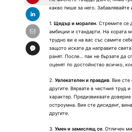
какво пише за него. Забавлявайте 
1.
Щедър и морален
. Стремите се 
амбиции и стандарти. На хората мо
трудно ви е на вас със самите себе
защото искате да направите света
ранят. После… пак не бързате да с
оценят по достойнство всичко, ко
2.
Увлекателен и правдив
. Вие сте
другите. Вярвате в честния труд 
характер. Предизвиквате доверие у
остроумна. Вие сте дисидент, вин
другите.
3.
Умен и замислящ се
. Отличен м