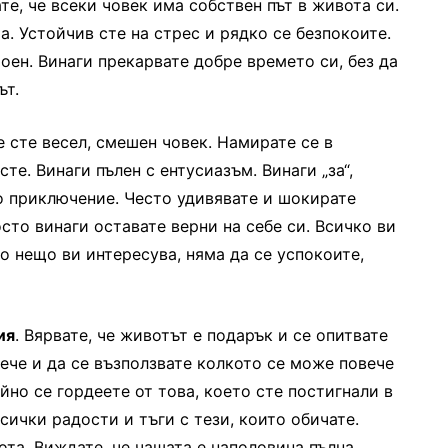
е, че всеки човек има собствен път в живота си.
. Устойчив сте на стрес и рядко се безпокоите.
оен. Винаги прекарвате добре времето си, без да
ът.
ие сте весел, смешен човек. Намирате се в
те. Винаги пълен с ентусиазъм. Винаги „за“,
о приключение. Често удивявате и шокирате
сто винаги оставате верни на себе си. Всичко ви
ко нещо ви интересува, няма да се успокоите,
ия
. Вярвате, че животът е подарък и се опитвате
ече и да се възползвате колкото се може повече
айно се гордеете от това, което сте постигнали в
сички радости и тъги с тези, които обичате.
ота. Виждате, че чашата е наполовина пълна.