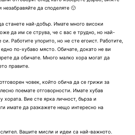
и незабравяйте да споделяте 🙂
да станете най-добър. Имате много високи
же да им се струва, че с вас е трудно, но най-
 си. Работите упорито, но не сте егоист. Работите,
 едно по-хубаво място. Обичате, докато не ви
прете да обичате. Много малко хора могат да
ето правите.
 отговорен човек, който обича да се грижи за
и лесно поемате отговорности. Имате хубав
 хората. Вие сте ярка личност, бърза и
аги имате да разкажете нещо интересно на
ислител. Вашите мисли и идеи са най-важното.