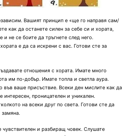
езависим. Вашият принцип е «ще го направя сам/
ете как да останете силен за себе си и хората,
е и не се боите да тръгнете след него.
хората е да са искрени с вас. Готови сте за
създавате отношения с хората. Имате много
ота им по-добър. Имате топла и светла аура.
о във ваше присъствие. Всеки ден мислите как да
е интересен, проницателен и уникален.
колкото на всеки друг по света. Готови сте да
 замяна.
те чувствителен и разбиращ човек. Слушате