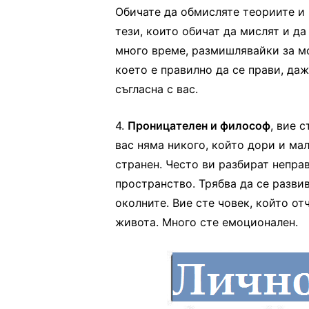
Обичате да обмисляте теориите и в
тези, които обичат да мислят и да
много време, размишлявайки за мо
което е правилно да се прави, даж
съгласна с вас.
4.
Проницателен и философ
, вие 
вас няма никого, който дори и мал
странен. Често ви разбират непра
пространство. Трябва да се разви
околните. Вие сте човек, който о
живота. Много сте емоционален.