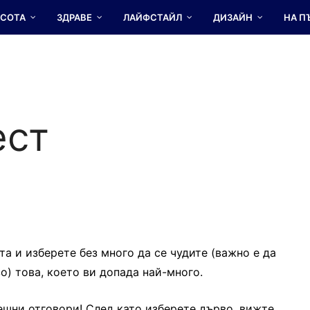
АСОТА
ЗДРАВЕ
ЛАЙФСТАЙЛ
ДИЗАЙН
НА П
ест
а и изберете без много да се чудите (важно е да
о) това, което ви допада най-много.
ешни отговори! След като изберете дърво, вижте