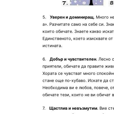
5.
Уверен и доминиращ
. Много н
а». Разчитате само на себе си. Зна
които обичате. Знаете какво искат
Единственото, което изисквате от 
истината.
6.
Добър и чувствителен
. Лесно 
приятели, обичате да правите жив
Хората се чувстват много спокойн
стане още по-хубаво. Искате да ст
Необходима ви е любов, повече, от
обичате тези, които не ви обичат в
7.
Щастлив и невъзмутим
. Вие с