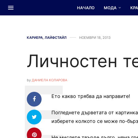
НАЧАЛО
МОДА
КР
КАРИЕРА
,
ЛАЙФСТАЙЛ
НОЕМВРИ 18, 2013
Личностен т
by
ДАНИЕЛА КОЛАРОВА
Ето какво трябва да направите!
Погледнете дърветата от картинкат
изберете колкото се може по-бърз
Не мислете твърде дълго, няма гр