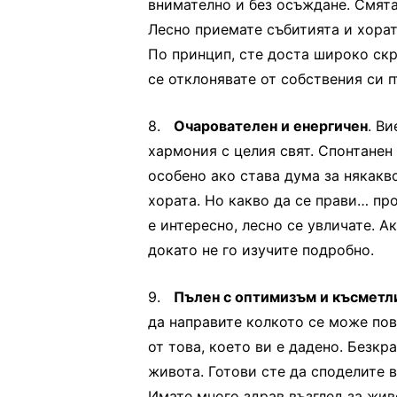
внимателно и без осъждане. Смятат
Лесно приемате събитията и хората
По принцип, сте доста широко скр
се отклонявате от собствения си п
8.
Очарователен и енергичен
. В
хармония с целия свят. Спонтанен с
особено ако става дума за някакв
хората. Но какво да се прави… про
е интересно, лесно се увличате. А
докато не го изучите подробно.
9.
Пълен с оптимизъм и късметл
да направите колкото се може пов
от това, което ви е дадено. Безкр
живота. Готови сте да споделите в
Имате много здрав възглед за жив