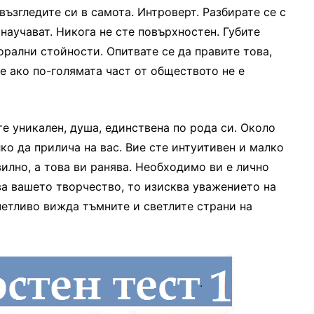
ъзгледите си в самота. Интроверт. Разбирате се с
 научават. Никога не сте повърхностен. Губите
рални стойности. Опитвате се да правите това,
е ако по-голямата част от обществото не е
сте уникален, душа, единствена по рода си. Около
ко да прилича на вас. Вие сте интуитивен и малко
вилно, а това ви ранява. Необходимо ви е лично
ва вашето творчество, то изисква уважението на
тчетливо вижда тъмните и светлите страни на