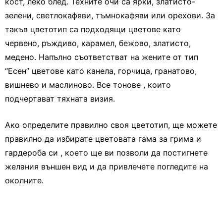
кост, леко блед. Техните очи са ярки, златисто-
зелени, светлокафяви, тъмнокафяви или орехови. За
такъв цветотип са подходящи цветове като
червено, ръждиво, карамел, бежово, златисто,
медено. Напълно съответстват на жените от тип
“Есен” цветове като канела, горчица, гранатово,
вишнево и маслиново. Все тонове , които
подчертават тяхната визия.
Ако определите правилно своя цветотип, ще можете
правилно да избирате цветовата гама за грима и
гардероба си , което ще ви позволи да постигнете
желания външен вид и да привлечете погледите на
околните.