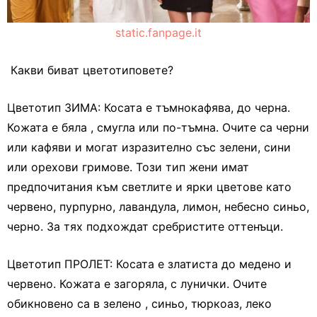
static.fanpage.it
Какви биват цветотиповете?
Цветотип ЗИМА: Косата е тъмнокафява, до черна.
Кожата е бяла , смугла или по-тъмна. Очите са черни
или кафяви и могат изразително със зелени, сини
или орехови гримове. Този тип жени имат
предпочитания към светлите и ярки цветове като
червено, пурпурно, лавандула, лимон, небесно синьо,
черно. За тях подхождат сребристите оттенъци.
Цветотип ПРОЛЕТ: Косата е златиста до медено и
червено. Кожата е загоряла, с лунички. Очите
обикновено са в зелено , синьо, тюркоаз, леко