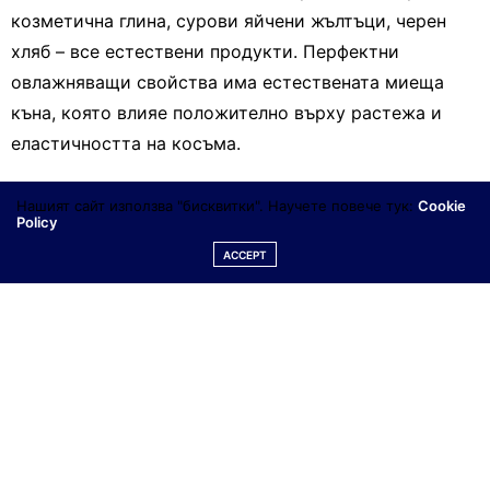
козметична глина, сурови яйчени жълтъци, черен
хляб – все естествени продукти. Перфектни
овлажняващи свойства има естествената миеща
къна, която влияе положително върху растежа и
еластичността на косъма.
При изплакването също може да използвате
Нашият сайт използва "бисквитки". Научете повече тук:
Cookie
Policy
естествени продукти, като отвари от коприва,
ACCEPT
лайка, цветове на магарешки бодил, корен на репей.
Блясък и красота на косата си ще постигнете, ако я
изплакнете с топла вода и оцет или отвара от
градински чай и лавандула.