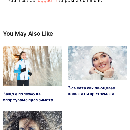
You must be
logged in
to post a comment.
You May Also Like
3 съвета как да оцелее
кожата ни през зимата
Защо е полезно да
спортуваме през зимата