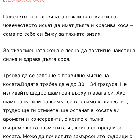
by
ДАНИЕЛА КОЛАРОВА
Повечето от половината нежни половинки на
човечеството искат да имат дълга и красива коса –
сама по себе си бижу за тяхната визия.
За съвременната жена е лесно да постигне наистина
силна и здрава дълга коса.
Трябва да се започне с правилно миене на
косата.Водата трябва да е до 30 – 34 градуса. Не
изливайте щедро шампоан върху главата си. Ако
шампоанът или балсамът са в голямо количество,
трудно ще ги отмиете, ще останат в косата ви
аромати и консерванти, с които е пълна
съвременната козметика и , които са вредни за
косата. Може да почистите замърсените къдрици с