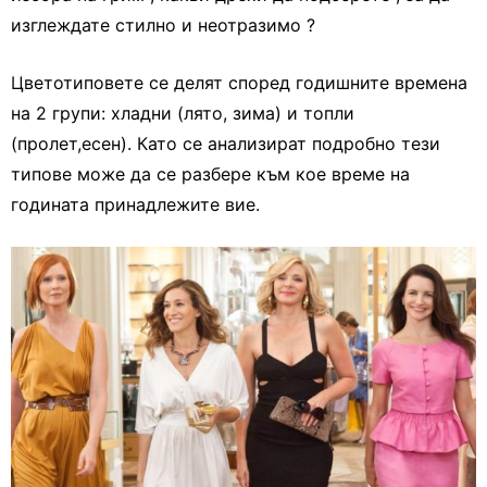
изглеждате стилно и неотразимо ?
Цветотиповете се делят според годишните времена
на 2 групи: хладни (лято, зима) и топли
(пролет,есен). Като се анализират подробно тези
типове може да се разбере към кое време на
годината принадлежите вие.