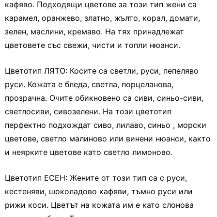
кафяво. Подходящи цветове за този тип жени са
карамел, оранжево, златно, жълто, корал, домати,
зелен, маслини, кремаво. На тях принадлежат
цветовете със свежи, чисти и топли нюанси.
Цветотип ЛЯТО: Косите са светли, руси, пепеляво
руси. Кожата е бледа, светла, порцеланова,
прозрачна. Очите обикновено са сиви, синьо-сиви,
светлосиви, сивозелени. На този цветотип
перфектно подхождат сиво, лилаво, синьо , морски
цветове, светло малиново или винени нюанси, както
и неярките цветове като светло лимоново.
Цветотип ЕСЕН: Жените от този тип са с руси,
кестеняви, шоколадово кафяви, тъмно руси или
рижи коси. Цветът на кожата им е като слонова