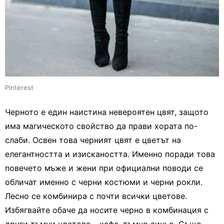
Pinterest
Черното е един наистина невероятен цвят, защото
има магическото свойство да прави хората по-
слаби. Освен това черният цвят е цветът на
елегантността и изискаността. Именно поради това
повечето мъже и жени при официални поводи се
обличат именно с черни костюми и черни рокли.
Лесно се комбинира с почти всички цветове.
Избягвайте обаче да носите черно в комбинация с