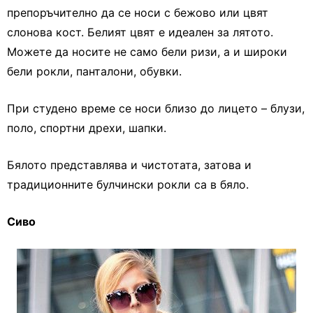
препоръчително да се носи с бежово или цвят
слонова кост. Белият цвят е идеален за лятото.
Можете да носите не само бели ризи, а и широки
бели рокли, панталони, обувки.
При студено време се носи близо до лицето – блузи,
поло, спортни дрехи, шапки.
Бялото представлява и чистотата, затова и
традиционните булчински рокли са в бяло.
Сиво