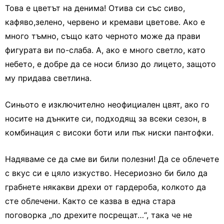
Това е цветът на денима! Отива си със сиво,
кафяво,зелено, червено и кремави цветове. Ако е
много тъмно, също като черното може да прави
фигурата ви по-слаба. А, ако е много светло, като
небето, е добре да се носи близо до лицето, защото
му придава светлина.
Синьото е изключително неофициален цвят, ако го
носите на дънките си, подходящ за всеки сезон, в
комбинация с високи боти или пък ниски пантофки.
Надяваме се да сме ви били полезни! Да се облечете
с вкус си е цяло изкуство. Несериозно би било да
грабнете някакви дрехи от гардероба, колкото да
сте облечени. Както се казва в една стара
поговорка „по дрехите посрещат…“, така че не