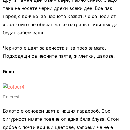
други тъмни цветове – кафе, тъмно синьо. Също
така не носете черни дрехи всеки ден. Все пак,
наред с всичко, за черното казват, че се носи от
хора които не обичат да се натрапват или пък да
бъдат забелязани.
Черното е цвят за вечерта и за през зимата.
Подходящи са черните палта, жилетки, шалове.
Бяло
Pinterest
Бялото е основен цвят в нашия гардероб. Със
сигурност имате повече от една бяла блуза. Стои
добре с почти всички цветове, въпреки че не е