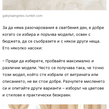
gabytaangeles.tumblr.com
За да няма разочарования в сватбения ден, е добре
когато се избира и поръчва моделът, освен с
бюджета, да се съобразите и с някои други неща.
Ето няколко насоки:
– Преди да изберете, пробвайте максимално и
различни модели. Често се получава така, че точно
този модел, който сте избрали от витрината или
списанието, не ви стои добре. Разчупете мисленето
си и опитайте други варианти – изборът на цветове
и стилове е практически безкраен.