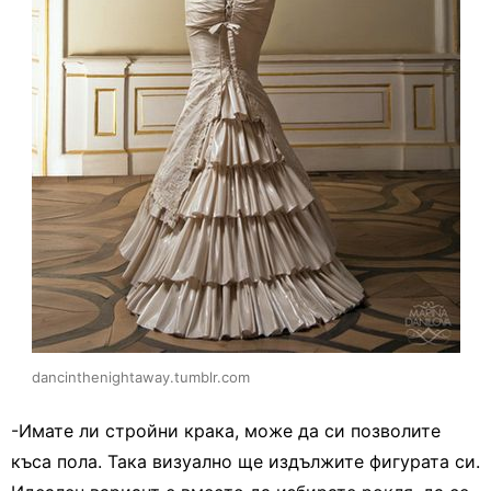
dancinthenightaway.tumblr.com
-Имате ли стройни крака, може да си позволите
къса пола. Така визуално ще издължите фигурата си.