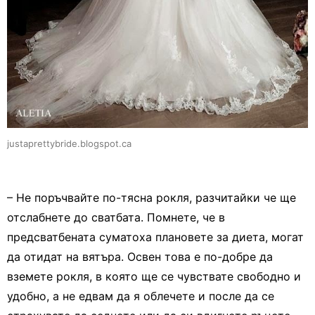
justaprettybride.blogspot.ca
– Не поръчвайте по-тясна рокля, разчитайки че ще
отслабнете до сватбата. Помнете, че в
предсватбената суматоха плановете за диета, могат
да отидат на вятъра. Освен това е по-добре да
вземете рокля, в която ще се чувствате свободно и
удобно, а не едвам да я облечете и после да се