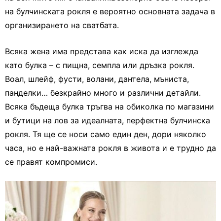
на булчинската рокля е вероятно основната задача в
организирането на сватбата.
Всяка жена има представа как иска да изглежда
като булка – с пищна, семпла или дръзка рокля.
Воал, шлейф, фусти, волани, дантела, мъниста,
панделки… безкрайно много и различни детайли.
Всяка бъдеща булка тръгва на обиколка по магазини
и бутици на лов за идеалната, перфектна булчинска
рокля. Тя ще се носи само един ден, дори няколко
часа, но е най-важната рокля в живота и е трудно да
се правят компромиси.