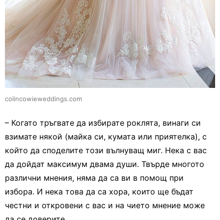
colincowieweddings.com
– Когато тръгвате да избирате роклята, винаги си
взимате някой (майка си, кумата или приятелка), с
който да споделите този вълнуващ миг. Нека с вас
да дойдат максимум двама души. Твърде многото
различни мнения, няма да са ви в помощ при
избора. И нека това да са хора, които ще бъдат
честни и откровени с вас и на чието мнение може
да се доверите.