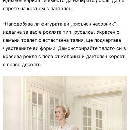
Идеален вариант е вместо да избирате рокля, да се
спрете на костюм с панталон.
-Наподобява ли фигурата ви „пясъчен часовник“,
идеална за вас е роклята тип „русалка“. Украсен с
камъни тоалет с естествена талия, ще подчертава
чувствените ви форми. Демонстрирайте тялото си в
красива рокля с пола от коприна и дантелен корсет
с право деколте.