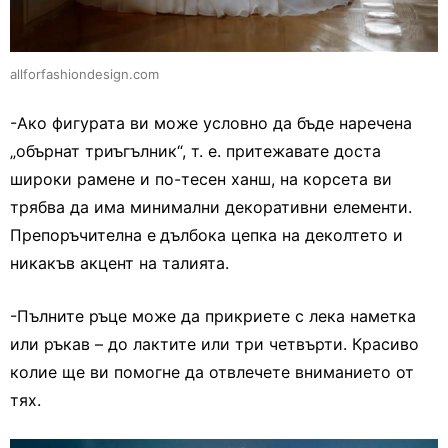
allforfashiondesign.com
-Ако фигурата ви може условно да бъде наречена
„обърнат триъгълник“, т. е. притежавате доста
широки рамене и по-тесен ханш, на корсета ви
трябва да има минимални декоративни елементи.
Препоръчителна е
дълбока цепка на деколтето и
никакъв акцент на талията.
-Пълните ръце може да прикриете с лека наметка
или ръкав – до лактите или три четвърти. Красиво
колие ще ви помогне да отвлечете вниманието от
тях.