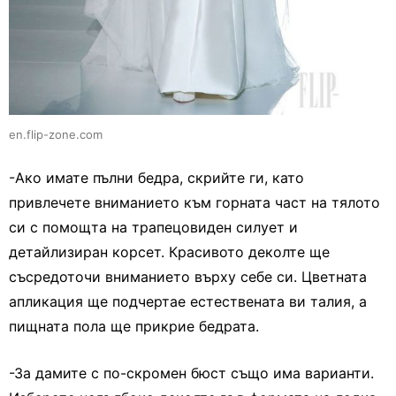
en.flip-zone.com
-Ако имате пълни бедра, скрийте ги, като
привлечете вниманието към горната част на тялото
си с помощта на трапецовиден силует и
детайлизиран корсет. Красивото деколте ще
съсредоточи вниманието върху себе си. Цветната
апликация ще подчертае естествената ви талия, а
пищната пола ще прикрие бедрата.
-За дамите с по-скромен бюст също има варианти.