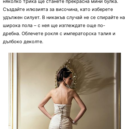
няколко трика ще станете прекрасна мини булка.
Създайте илюзията за височина, като изберете
удължен силует. В никакъв случай не се спирайте на
широка пола – с нея ще изглеждате още по-
дребна. Облечете рокля с императорска талия и
дълбоко деколте.