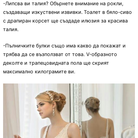
-Липсва ви талия? Обърнете внимание на рокли,
създаващи изкуствени извивки.
Тоалет в бяло-сиво
с драпиран корсет ще създаде илюзия за красива
талия.
-Пълничките булки също има какво да покажат и
трябва да се възползват от това. V-образното
деколте и трапецовидната пола ще скрият
максимално килограмите ви.