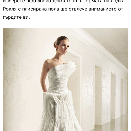
Изберете недълбоко деколте във формата на лодка.
Рокля с плисирана пола ще отвлече вниманието от
гърдите ви.