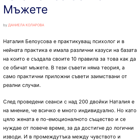
Мъжете
by
ДАНИЕЛА КОЛАРОВА
Наталия Белоусова е практикуващ психолог и в
нейната практика е имала различни казуси на базата
на които е създала своите 10 правила за това как да
се обичат мъжете. В тези съвети няма теория, а
само практични приложни съвети заимствани от
реални случаи.
След проведени сеанси с над 200 двойки Наталия е
на мнение, че всичко е много индивидуално. Но като
цяло жената е по-емоционалното същество и се
нуждае от повече време, за да достигне до логични
изводи. И в промеждутъка между чувството и