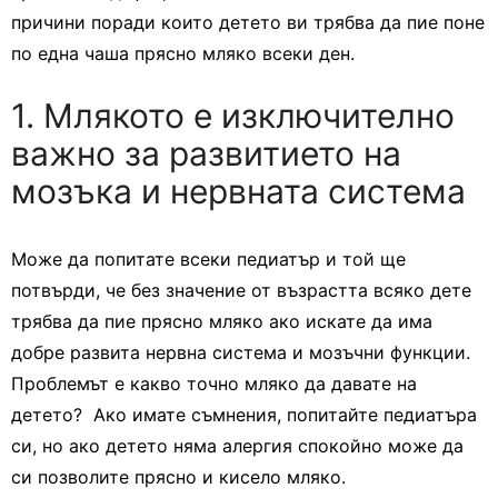
причини поради които детето ви трябва да пие поне
по една чаша прясно мляко всеки ден.
1. Млякото е изключително
важно за развитието на
мозъка и нервната система
Може да попитате всеки педиатър и той ще
потвърди, че без значение от възрастта всяко дете
трябва да пие прясно мляко ако искате да има
добре развита нервна система и мозъчни функции.
Проблемът е какво точно мляко да давате на
детето? Ако имате съмнения, попитайте педиатъра
си, но ако детето няма алергия спокойно може да
си позволите прясно и кисело мляко.