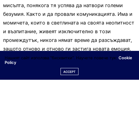
мисълта, понякога тя успява да натвори големи
безумия. Както и да провали комуникацията. Има и
момичета, които в светлината на своята неопитност
и възпитание, живеят изключително в този
промеждутък, никога нямат време да разсъждават,
защото отново и отново ги застига новата емоция.
И този цикъл започва отново.
Нашият сайт използва "бисквитки". Научете повече тук:
Cookie
Policy
ACCEPT
Мъжете от своя страна са по-практични и малко
скучни по природа, ето защо не са склонни да
строят въздушни кули. Те живеят в геометрично
простия свят на очевидните реалности. Затова на
жените се налага да забавят малко своите
емоционални процеси и да форсират мисловните.
За да не се обърквате много в дълбоко