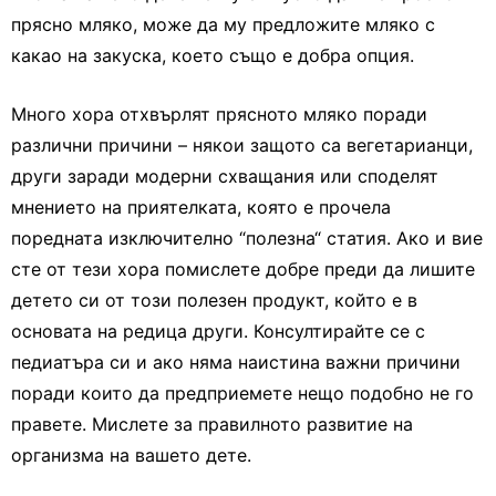
прясно мляко, може да му предложите мляко с
какао на закуска, което също е добра опция.
Много хора отхвърлят прясното мляко поради
различни причини – някои защото са вегетарианци,
други заради модерни схващания или споделят
мнението на приятелката, която е прочела
поредната изключително “полезна“ статия. Ако и вие
сте от тези хора помислете добре преди да лишите
детето си от този полезен продукт, който е в
основата на редица други. Консултирайте се с
педиатъра си и ако няма наистина важни причини
поради които да предприемете нещо подобно не го
правете. Мислете за правилното развитие на
организма на вашето дете.