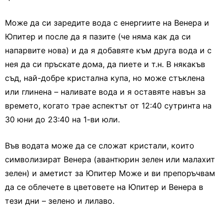
Може да си заредите вода с енергиите на Венера и
Юпитер и после да я пазите (че няма как да си
напарвите нова) и да я добавяте към друга вода и с
нея да си пръскате дома, да пиете и т.н. В някакъв
съд, най-добре кристална купа, но може стъклена
или глинена – наливате вода и я оставяте навън за
времето, когато трае аспектът от 12:40 сутринта на
30 юни до 23:40 на 1-ви юли.
Във водата може да се сложат кристали, които
символизират Венера (авантюрин зелен или малахит
зелен) и аметист за Юпитер Може и ви препоръчвам
да се облечете в цветовете на Юпитер и Венера в
тези дни – зелено и лилаво.