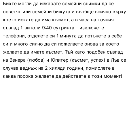
Бихте могли да изкарате семейни снимки да се
осветят или семейни бижута и въобще всичко върху
което искате да има късмет, а в часа на точния
съвпад 1-ви юли 9:40 сутринта – изключете
телефони, отделете си 1 минута да потънете в себе
си и много силно да си пожелаете онова за което
желаете да имате късмет. Тъй като подобен съвпад
на Венера (любов) и Юпитер (късмет, успех) в Лъв се
случва веднъж на 2 хиляди години, помислете в
каква посока желаете да действате в този момент!