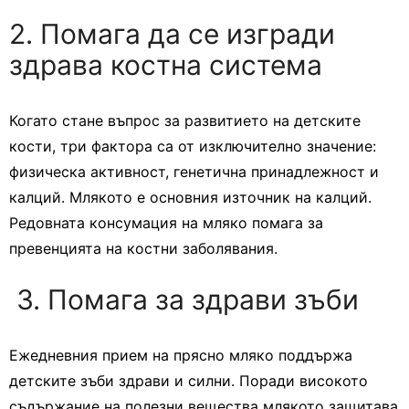
2. Помага да се изгради
здрава костна система
Когато стане въпрос за развитието на детските
кости, три фактора са от изключително значение:
физическа активност, генетична принадлежност и
калций. Млякото е основния източник на калций.
Редовната консумация на мляко помага за
превенцията на костни заболявания.
3. Помага за здрави зъби
Ежедневния прием на прясно мляко поддържа
детските зъби здрави и силни. Поради високото
съдържание на полезни вещества млякото защитава