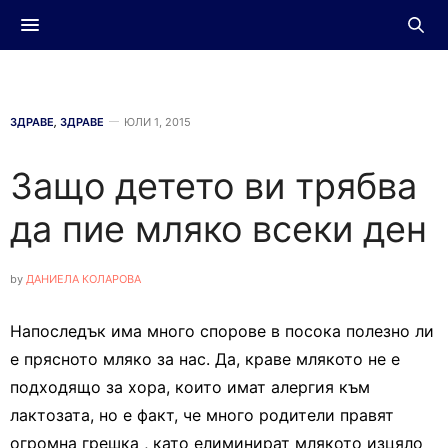
ЗДРАВЕ
,
ЗДРАВЕ
ЮЛИ 1, 2015
Защо детето ви трябва
да пие мляко всеки ден
by
ДАНИЕЛА КОЛАРОВА
Напоследък има много спорове в посока полезно ли
е прясното мляко за нас. Да, краве млякото не е
подходящо за хора, които имат алергия към
лактозата, но е факт, че много родители правят
огромна грешка , като елиминират млякото изцяло