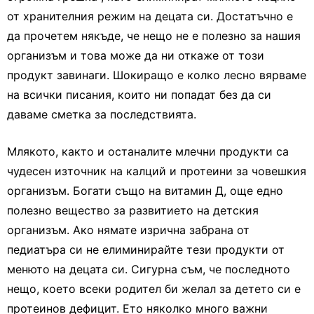
от хранителния режим на децата си. Достатъчно е
да прочетем някъде, че нещо не е полезно за нашия
организъм и това може да ни откаже от този
продукт завинаги. Шокиращо е колко лесно вярваме
на всички писания, които ни попадат без да си
даваме сметка за последствията.
Млякото, както и останалите млечни продукти са
чудесен източник на калций и протеини за човешкия
организъм. Богати също на витамин Д, още едно
полезно вещество за развитието на детския
организъм. Ако нямате изрична забрана от
педиатъра си не елиминирайте тези продукти от
менюто на децата си. Сигурна съм, че последното
нещо, което всеки родител би желал за детето си е
протеинов дефицит. Ето няколко много важни