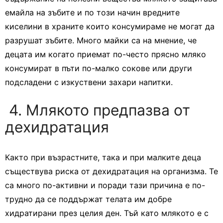
емайла на зъбите и по този начин вредните
киселини в храните които консумираме не могат да
разрушат зъбите. Много майки са на мнение, че
децата им когато приемат по-често прясно мляко
консумират в пъти по-малко сокове или други
подсладени с изкуствени захари напитки.
4. Млякото предпазва от
дехидратация
Както при възрастните, така и при малките деца
съществува риска от дехидратация на организма. Те
са много по-активни и поради тази причина е по-
трудно да се поддържат телата им добре
хидратирани през целия ден. Тъй като млякото е с