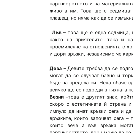
партньорството и на материалната
живота им. Това ще е седмицат
плашещ, но няма как да се измъкна
Лъв –
това ще е една седмица, 
както на приятелите, така и 
просмилсяне на отношенията с хо
и дори връзки, независимо че кар
Дева –
Девите трябва да се подг
могат да се случват бавно и то
бъде на предела си. Нека обаче с
всичко ще се подреди в тяхната по
Везни –
това е другият знак, койт
скоро с естетичната й страна и
импулс да имат връзки сега и да
връзките, които започват сега – 
които вече а във връзка мога
партньорството, дори може да се 