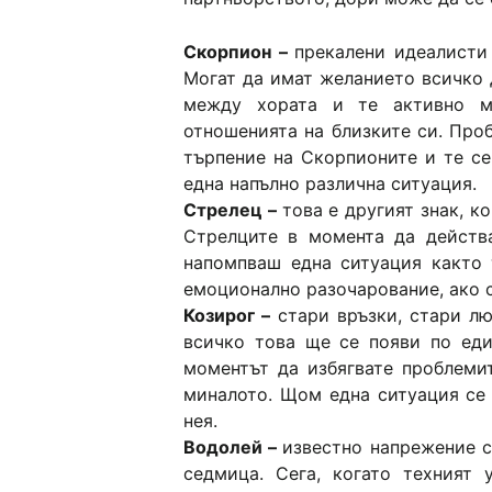
Скорпион –
прекалени идеалисти
Могат да имат желанието всичко 
между хората и те активно м
отношенията на близките си. Про
търпение на Скорпионите и те се
една напълно различна ситуация.
Стрелец –
това е другият знак, к
Стрелците в момента да действа
напомпваш една ситуация както 
емоционално разочарование, ако 
Козирог –
стари връзки, стари л
всичко това ще се появи по еди
моментът да избягвате проблемит
миналото. Щом една ситуация се 
нея.
Водолей –
известно напрежение с
седмица. Сега, когато техният