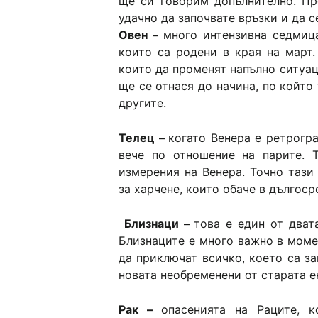
ще си говорим допълнително. Пр
удачно да започвате връзки и да с
Овен –
много интензивна седмица
които са родени в края на март
които да променят напълно ситуац
ще се отнася до начина, по който
другите.
Телец –
когато Венера е ретрогра
вече по отношение на парите. Т
измерения на Венера. Точно тази
за харчене, които обаче в дългоср
Близнаци –
това е един от двата
Близнаците е много важно в моме
да приключат всичко, което са за
новата необременени от старата е
Рак –
опасенията на Раците, 