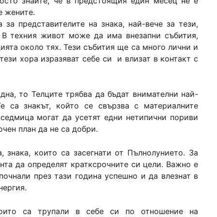
осто знайте, че в предстоящия един месец не е
е жените.
 за представителите на знака, най-вече за тези,
. В техния живот може да има внезапни събития,
ията около тях. Тези събития ще са много лични и
 тези хора изразяват себе си и влизат в контакт с
дна, то Телците трябва да бъдат внимателни най-
е са знакът, който се свързва с материалните
 седмица могат да усетят едни нетипични пориви
очен план да не са добри.
, знака, които са засегнати от Пълнолунието. За
нта да определят кратксрочните си цели. Важно е
почнали през тази година успешно и да влезнат в
нергия.
които са трупали в себе си по отношение на