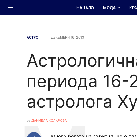
НАЧАЛО
МОДА
КР
АСТРО
ДЕКЕМВРИ 16, 2013
Астрологичн
периода 16-
астролога Х
by
ДАНИЕЛА КОЛАРОВА
Много богата на събития ще е таз