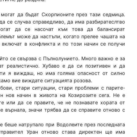
 могат да бъдат Скорпионите през тази седмица.
да се случва справедливо, да има разбиратеслтво
огат да се насочат към това да балансират
блемът може да настъпи, когато прелее чашата на
 включат в конфликта и по този начин се получи
ойто се свързва с Пълнолунието. Много важно е за
т реалистично. Хубаво е да си позитивен и да
ти я виждаш, но има голяма опасност от силно
само вие виждате ситуацията розова.
юбови, стари ситуации, стари проблеми с парите-
н нов начин в живота на Козирозите сега. Не е
е или да се правите, че не познавате хората от
е върнала, значи трябва да се справите отново с
е беше натрупало при Водолеите през последната
 управител Уран отново става директен ще има