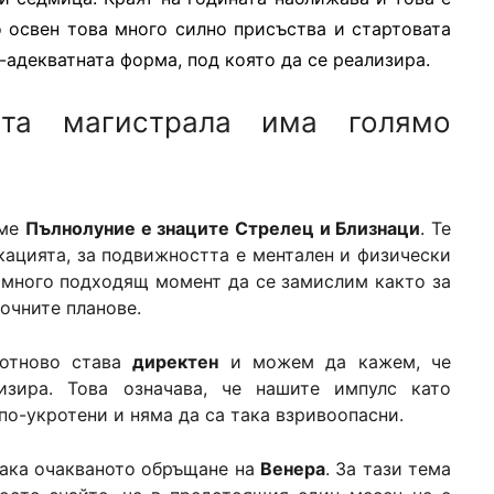
о освен това много силно присъства и стартовата
-адекватната форма, под която да се реализира.
ата магистрала има голямо
аме
Пълнолуние е знаците Стрелец и Близнаци
. Те
кацията, за подвижността е ментален и физически
е много подходящ момент да се замислим както за
рочните планове.
тново става
директен
и можем да кажем, че
изира. Това означава, че нашите импулс като
по-укротени и няма да са така взривоопасни.
така очакваното обръщане на
Венера
. За тази тема