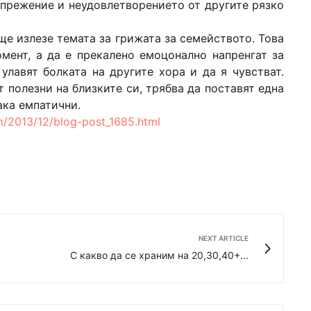
апрежение и неудовлетворението от другите рязко
ще излезе темата за грижата за семейството. Това
мент, а да е прекалено емоцонално напренгат за
улавят болката на другите хора и да я чувстват.
т полезни на близките си, трябва да поставят една
ака емпатични.
om/2013/12/blog-post_1685.html
NEXT ARTICLE
С какво да се храним на 20,30,40+...