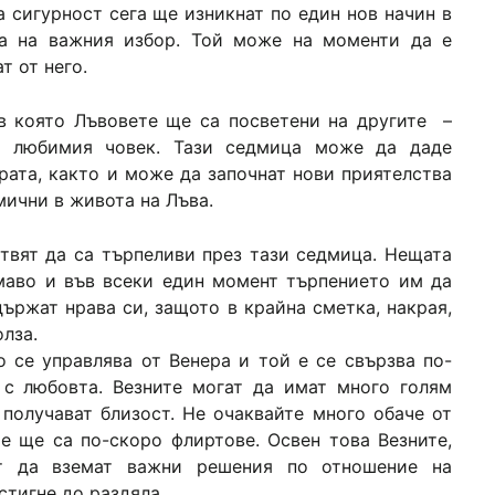
 сигурност сега ще изникнат по един нов начин в
а на важния избор. Той може на моменти да е
т от него.
в която Лъвовете ще са посветени на другите –
на любимия човек. Тази седмица може да даде
рата, както и може да започнат нови приятелства
мични в живота на Лъва.
отвят да са търпеливи през тази седмица. Нещата
рмаво и във всеки един момент търпението им да
държат нрава си, защото в крайна сметка, накрая,
лза.
о се управлява от Венера и той е се свързва по-
 с любовта. Везните могат да имат много голям
 получават близост. Не очаквайте много обаче от
те ще са по-скоро флиртове. Освен това Везните,
т да вземат важни решения по отношение на
стигне до раздяла.