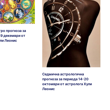
ро прогноза за
29 декември от
ли Леонис
Седмична астрологична
прогноза за периода 14-20
октомври от астролога Хули
Леонис