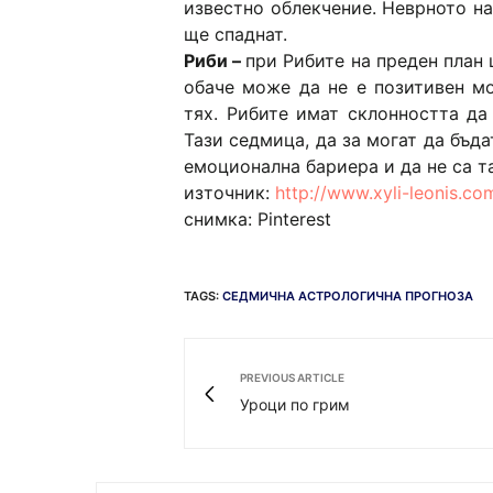
известно облекчение. Неврното н
ще спаднат.
Риби –
при Рибите на преден план 
обаче може да не е позитивен мо
тях. Рибите имат склонността да 
Тази седмица, да за могат да бъда
емоционална бариера и да не са т
източник:
http://www.xyli-leonis.c
снимка: Pinterest
TAGS:
СЕДМИЧНА АСТРОЛОГИЧНА ПРОГНОЗА
PREVIOUS ARTICLE
Уроци по грим