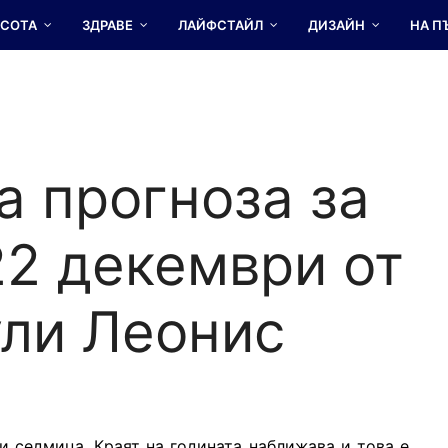
АСОТА
ЗДРАВЕ
ЛАЙФСТАЙЛ
ДИЗАЙН
НА П
а прогноза за
22 декември от
ули Леонис
и седмица. Краят на годината наближава и това е