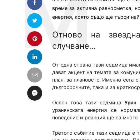
време за активна равносметка, н
енергия, която също ще търси най
Отново на звездн
случване…
От една страна тази седмица им
дават акцент на темата за комуни
план, за плановете. Именно сега 
дългосрочните, така и за краткос
Освен това тази седмица
Уран
о
уранянската енергия се нормал
поведение и реакция ще са много 
Третото събитие тази седмица е 