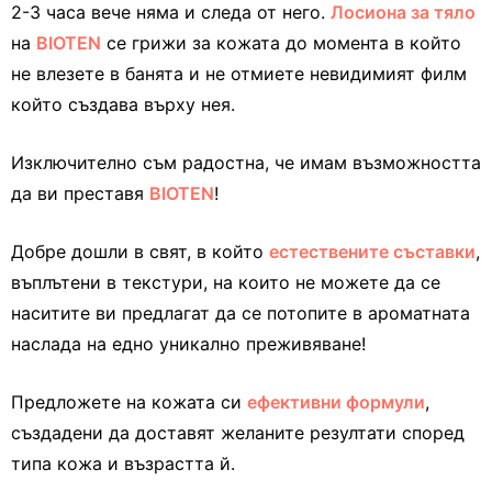
2-3 часа вече няма и следа от него.
Лосиона за тяло
на
BIOTEN
се грижи за кожата до момента в който
не влезете в банята и не отмиете невидимият филм
който създава върху нея.
Изключително съм радостна, че имам възможността
да ви преставя
BIOTEN
!
Добре дошли в свят, в който
естествените съставки
,
въплътени в текстури, на които не можете да се
наситите ви предлагат да се потопите в ароматната
наслада на едно уникално преживяване!
Предложете на кожата си
ефективни формули
,
създадени да доставят желаните резултати според
типа кожа и възрастта й.