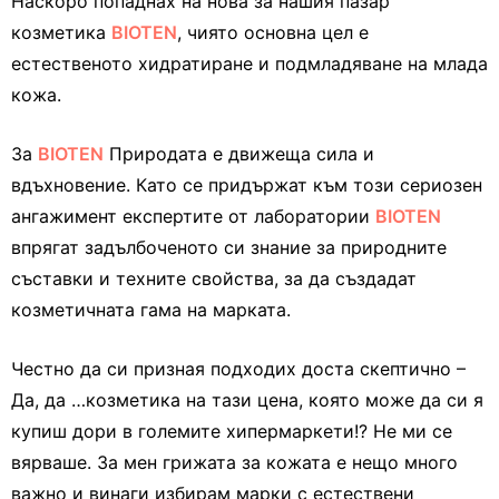
Наскоро попаднах на нова за нашия пазар
козметика
BIOTEN
, чиято основна цел е
естественото хидратиране и подмладяване на млада
кожа.
За
BIOTEN
Природата е движеща сила и
вдъхновение. Като се придържат към този сериозен
ангажимент експертите от лаборатории
BIOTEN
впрягат задълбоченото си знание за природните
съставки и техните свойства, за да създадат
козметичната гама на марката.
Честно да си призная подходих доста скептично –
Да, да …козметика на тази цена, която може да си я
купиш дори в големите хипермаркети!? Не ми се
вярваше. За мен грижата за кожата е нещо много
важно и винаги избирам марки с естествени