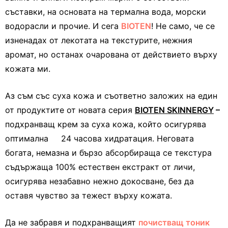
съставки, на основата на термална вода, морски
водорасли и прочие. И сега
BIOTEN
! Не само, че се
изненадах от лекотата на текстурите, нежния
аромат, но останах очарована от действието върху
кожата ми.
Аз съм със суха кожа и съответно заложих на един
от продуктите от новата серия
BIOTEN SKINNERGY
–
подхранващ крем за суха кожа, който осигурява
оптимална 24 часова хидратация. Неговата
богата, немазна и бързо абсорбираща се текстура
съдържаща 100% естествен екстракт от личи,
осигурява незабавно нежно докосване, без да
оставя чувство за тежест върху кожата.
Да не забравя и подхранващият
почистващ тоник