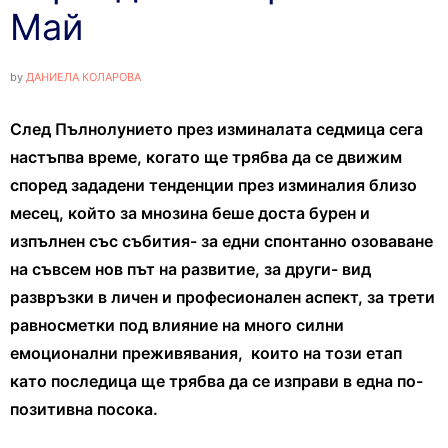
Май
by
ДАНИЕЛА КОЛАРОВА
След Пълнолунието през изминалата седмица сега
настъпва време, когато ще трябва да се движим
според зададени тенденции през изминалия близо
месец, който за мнозина беше доста бурен и
изпълнен със събития- за едни спонтанно озоваване
на съвсем нов път на развитие, за други- вид
развръзки в личен и професионален аспект, за трети
равносметки под влияние на много силни
емоционални преживявания, които на този етап
като последица ще трябва да се изправи в една по-
позитивна посока.