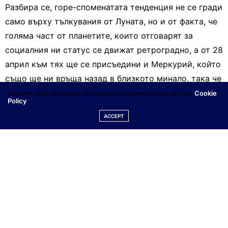
Разбира се, горе-споменатата тенденция не се гради
само върху тълкувания от Луната, но и от факта, че
голяма част от планетите, които отговарят за
социалния ни статус се движат ретроградно, а от 28
април към тях ще се присъедини и Меркурий, който
също ще ни връща назад в близкото минало, така че
ще ни подтиква към анализи, варианти, които да
Нашият сайт използва "бисквитки". Научете повече тук:
Cookie
Policy
отпушат по-добри перспективи пред нас. Винаги е
ACCEPT
хубаво да имаме план А и план Б, В…, но при
ретрограден Меркурий най- добре могат да се
оценят различните варианти, като се обърнем към
натрупан опит, съответни уроци и т.н.
Ретроградния Марс също ще действа в посока- да
изправим стари грешки, пропуски, да
усъвършенстваме своите начинания, така че после