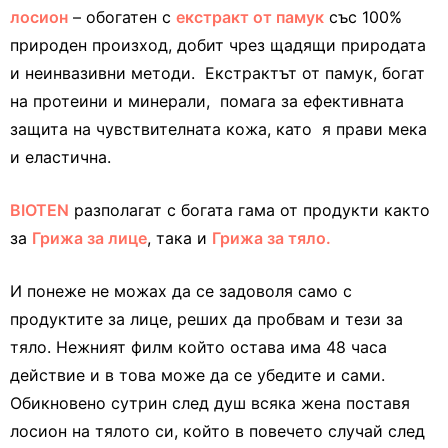
лосион
– обогатен с
екстракт от памук
със 100%
природен произход, добит чрез щадящи природата
и неинвазивни методи. Екстрактът от памук, богат
на протеини и минерали, помага за ефективната
защита на чувствителната кожа, като я прави мека
и еластична.
BIOTEN
разполагат с богата гама от продукти както
за
Грижа за лице
, така и
Грижа за тяло.
И понеже не можах да се задоволя само с
продуктите за лице, реших да пробвам и тези за
тяло. Нежният филм който остава има 48 часа
действие и в това може да се убедите и сами.
Обикновено сутрин след душ всяка жена поставя
лосион на тялото си, който в повечето случай след