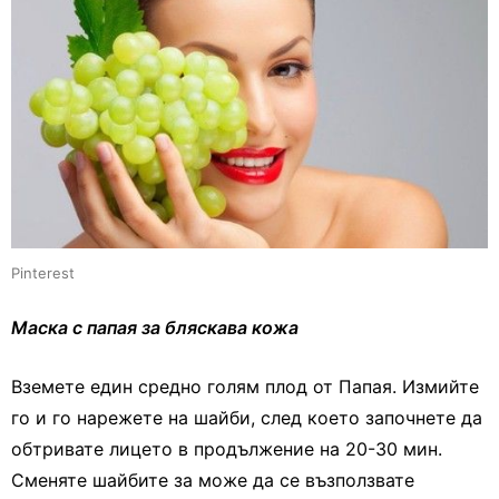
Pinterest
Маска с папая за бляскава кожа
Вземете един средно голям плод от Папая. Измийте
го и го нарежете на шайби, след което започнете да
обтривате лицето в продължение на 20-30 мин.
Сменяте шайбите за може да се възползвате