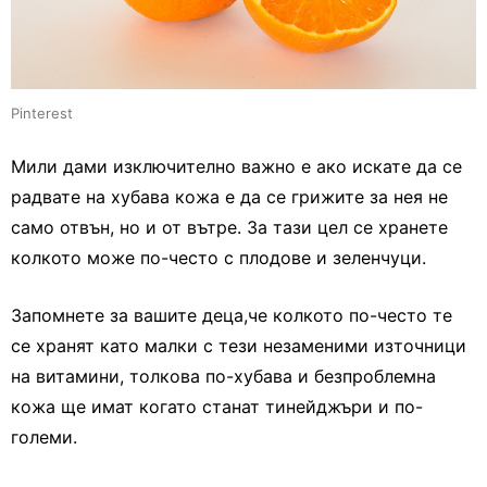
Pinterest
Мили дами изключително важно е ако искате да се
радвате на хубава кожа е да се грижите за нея не
само отвън, но и от вътре. За тази цел се хранете
колкото може по-често с плодове и зеленчуци.
Запомнете за вашите деца,че колкото по-често те
се хранят като малки с тези незаменими източници
на витамини, толкова по-хубава и безпроблемна
кожа ще имат когато станат тинейджъри и по-
големи.