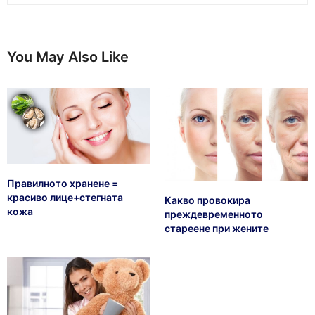
You May Also Like
Правилното хранене =
красиво лице+стегната
Какво провокира
кожа
преждевременното
стареене при жените