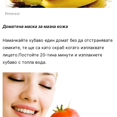
Pinterest
Доматена маска за мазна кожа
Намачкайте хубаво един домат без да отстранявате
семките, те ще са като скраб когато изплаквате
лицето.Постойте 20-тина минути и изплакнете
хубаво с топла вода.