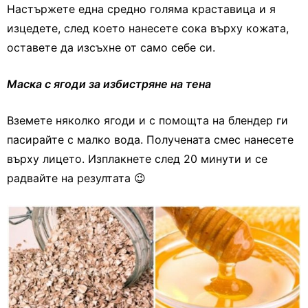
Настържете една средно голяма краставица и я
изцедете, след което нанесете сока върху кожата,
оставете да изсъхне от само себе си.
Маска с ягоди за избистряне на тена
Вземете няколко ягоди и с помощта на блендер ги
пасирайте с малко вода. Получената смес нанесете
върху лицето. Изплакнете след 20 минути и се
радвайте на резултата 😉