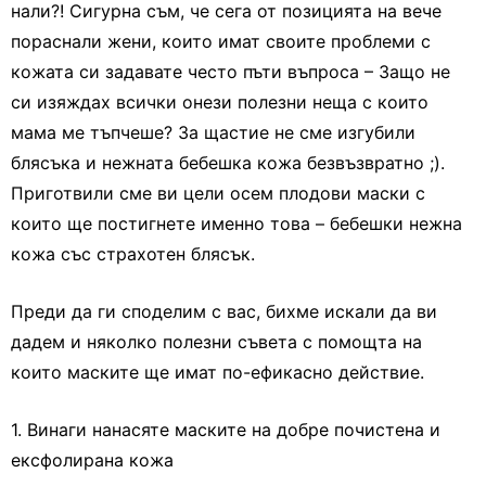
нали?! Сигурна съм, че сега от позицията на вече
пораснали жени, които имат своите проблеми с
кожата си задавате често пъти въпроса – Защо не
си изяждах всички онези полезни неща с които
мама ме тъпчеше? За щастие не сме изгубили
блясъка и нежната бебешка кожа безвъзвратно ;).
Приготвили сме ви цели осем плодови маски с
които ще постигнете именно това – бебешки нежна
кожа със страхотен блясък.
Преди да ги споделим с вас, бихме искали да ви
дадем и няколко полезни съвета с помощта на
които маските ще имат по-ефикасно действие.
1. Винаги нанасяте маските на добре почистена и
ексфолирана кожа