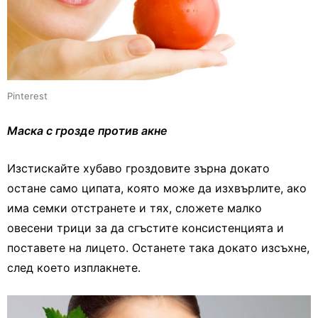
Pinterest
Маска с грозде против акне
Изстискайте хубаво гроздовите зърна докато
остане само ципата, която може да изхвърлите, ако
има семки отстранете и тях, сложете малко
овесени трици за да сгъстите консистенцията и
поставете на лицето. Останете така докато изсъхне,
след което изплакнете.