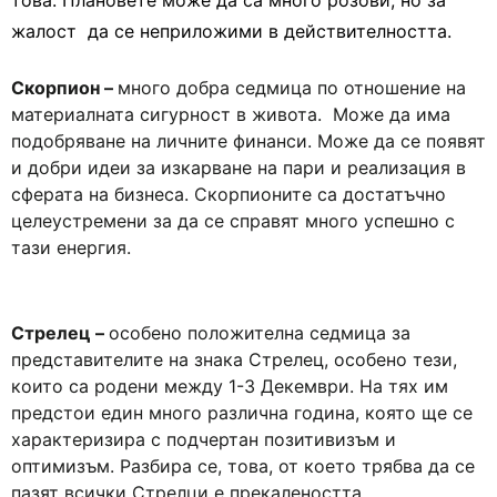
това. Плановете може да са много розови, но за
жалост да се неприложими в действителността.
Скорпион –
много добра седмица по отношение на
материалната сигурност в живота. Може да има
подобряване на личните финанси. Може да се появят
и добри идеи за изкарване на пари и реализация в
сферата на бизнеса. Скорпионите са достатъчно
целеустремени за да се справят много успешно с
тази енергия.
Стрелец –
особено положителна седмица за
представителите на знака Стрелец, особено тези,
които са родени между 1-3 Декември. На тях им
предстои един много различна година, която ще се
характеризира с подчертан позитивизъм и
оптимизъм. Разбира се, това, от което трябва да се
пазят всички Стрелци е прекалеността.