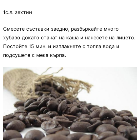
1с.л. зехтин
Смесете съставки заедно, разбъркайте много
хубаво докато станат на каша и нанесете на лицето.
Постойте 15 мин. и изплакнете с топла вода и
подсушете с мека кърпа.