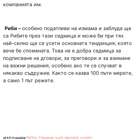
компанията им.
Риби –
особено податливи на измама и заблуда ще
са Рибите през тази седмица и може би при тях
най-силно ще се усети основната тенденция, която
вече бе спомената. Това не е добра седмица за
подписване на дговори, за преговори и за взимане
на важни решения, особено ако те се случват в
някакво съдружие. Както се казва 100 пъти мерете,
а само 1 път режете.
източник:
http://www.xyli-leonis.com/