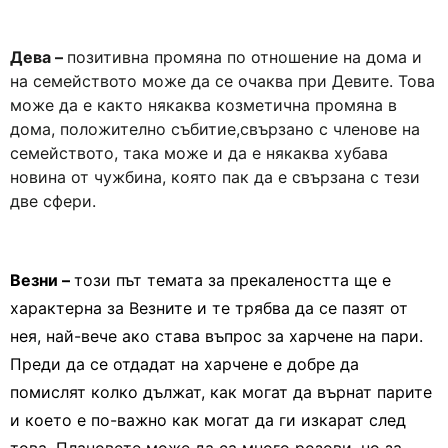
Дева –
позитивна промяна по отношение на дома и
на семейството може да се очаква при Девите. Това
може да е както някаква козметична промяна в
дома, положително събитие,свързано с членове на
семейството, така може и да е някаква хубава
новина от чужбина, която пак да е свързана с тези
две сфери.
Везни –
този път темата за прекалеността ще е
характерна за Везните и те трябва да се пазят от
нея, най-вече ако става въпрос за харчене на пари.
Преди да се отдадат на харчене е добре да
помислят колко дължат, как могат да върнат парите
и което е по-важно как могат да ги изкарат след