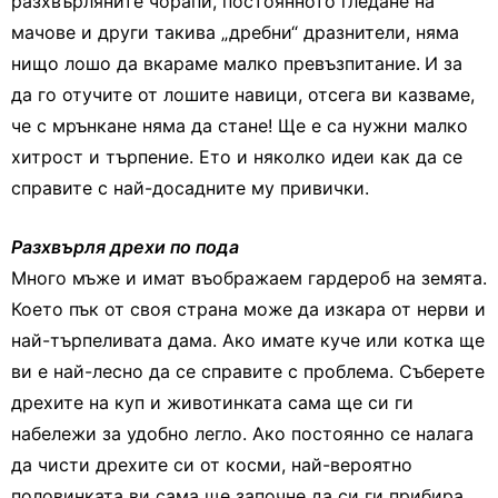
разхвърляните чорапи, постоянното гледане на
мачове и други такива „дребни“ дразнители, няма
нищо лошо да вкараме малко превъзпитание.
И за
да го отучите от лошите навици, отсега ви казваме,
че с мрънкане няма да стане! Ще е са нужни малко
хитрост и търпение. Ето и няколко идеи как да се
справите с най-досадните му привички.
Разхвърля дрехи по пода
Много мъже и имат въображаем гардероб на земята.
Което пък от своя страна може да изкара от нерви и
най-търпеливата дама. Ако имате куче или котка ще
ви е най-лесно да се справите с проблема. Съберете
дрехите на куп и животинката сама ще си ги
набележи за удобно легло. Ако постоянно се налага
да чисти дрехите си от косми, най-вероятно
половинката ви сама ще започне да си ги прибира.