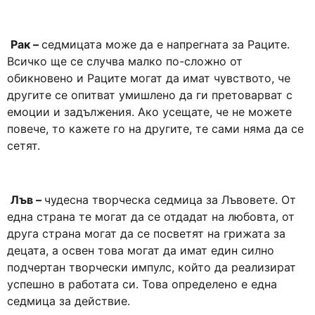
Рак –
седмицата може да е напрегната за Раците.
Всичко ще се случва малко по-сложно от
обикновено и Раците могат да имат чувството, че
другите се опитват умишлено да ги претоварват с
емоции и задължения. Ако усещате, че не можете
повече, то кажете го на другите, те сами няма да се
сетят.
Лъв –
чудесна творческа седмица за Лъвовете. От
една страна те могат да се отдадат на любовта, от
друга страна могат да се посветят на грижата за
децата, а освен това могат да имат един силно
подчертан творчески импулс, който да реализират
успешно в работата си. Това определено е една
седмица за действие.