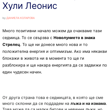
Хули Леонис
by
ДАНИЕЛА КОЛАРОВА
Много позитивни начало можем да очакваме тази
седмица. То се свързва с
Новолунието в знака
Стрелец
. То ще ни донесе много нова и то
положителна енергия и оптимизъм. Ако има някакви
блокажи в живота ни в момента то ще ги
разблокира и ще накара енергията да се задвижи по
един чудесен начин.
От друга страна това е седмицата, в която ще сме
много склонни да се поддадем на
лъжа и на измама
.
Това може да са малки битови и невинни лъжи, но