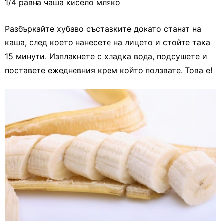
1/4 равна чаша кисело мляко
Разбъркайте хубаво съставките докато станат на
каша, след което нанесете на лицето и стойте така
15 минути. Изплакнете с хладка вода, подсушете и
поставете ежедневния крем който ползвате. Това е!