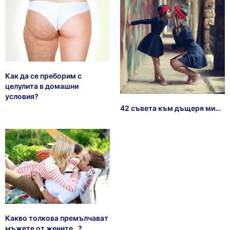
Как да се преборим с
целулита в домашни
условия?
42 съвета към дъщеря ми…
Какво толкова премълчават
мъжете от жените…?