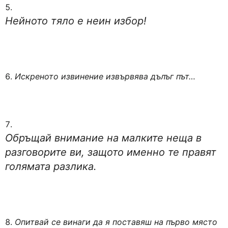
Нейното тяло е неин избор!
Искреното извинение извървява дълъг път…
Обръщай внимание на малките неща в
разговорите ви, защото именно те правят
голямата разлика.
Опитвай се винаги да я поставяш на първо място