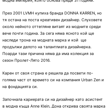
модна империя, която основа преди 31 години.
През 2001 LVMH купиха бранда DONNA KARREN, но
тя остана на поста креативен дизайнер. Слуховете
около нейното оттегляне витаят из модните среди
вече почти година. За сега няма ясното кой ще
наследи трона на модната марка и кой ще
продължи делото на талантлиата дизайнерка.
Поарди тази причина няма да има колекция за
сезон Пролет-Лято 2016.
Карен от своя страна е решила да посвети по-
голяма част от времето си на компания Urban Zen и
на фондацията си.
Започнала кариерата си на дизайнер като асистент
в модна къща Anne Klein, Дона открива своята марка