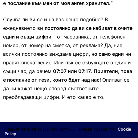
е
послание към мен от моя ангел хранител.“
Случва ли ви се и на вас нещо подобно? В
ежедневието ви
постоянно да ви се набиват в очите
едни и същи цифри
– от часовника, от телефонен
номер, от номер на сметка, от реклама? Да, ние
всички постоянно виждаме цифри,
но само едни
ни
правят впечатление. Или пък се събуждате в един и
същи час, да речем
07:07 или 07:17
.
Приятели, това
е послание от тези, които бдят над нас!
Опитват се
да ни кажат нещо според съответните
преобладаващи цифри. И ето какво е то.
Нашият сайт използва "бисквитки". Научете повече тук:
Cookie
Единици
Policy