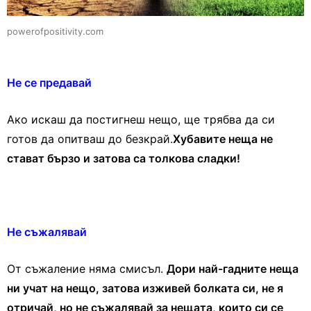
powerofpositivity.com
Не се предавай
Ако искаш да постигнеш нещо, ще трябва да си
готов да опитваш до безкрай.
Хубавите неща не
стават бързо и затова са толкова сладки!
Не съжалявай
От съжаление няма смисъл.
Дори най-гадните неща
ни учат на нещо, затова изживей болката си, не я
отричай, но не съжалявай за нещата, които си се