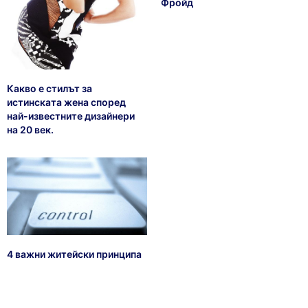
Фройд
Какво е стилът за
истинската жена според
най-известните дизайнери
на 20 век.
4 важни житейски принципа