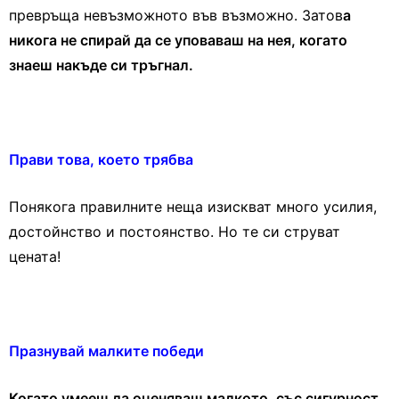
превръща невъзможното във възможно. Затов
а
никога не спирай да се уповаваш на нея, когато
знаеш накъде си тръгнал.
Прави това, коeто трябва
Понякога правилните неща изискват много усилия,
достойнство и постоянство. Но те си струват
цената!
Празнувай малките победи
Когато умееш да оценяваш малкото, със сигурност