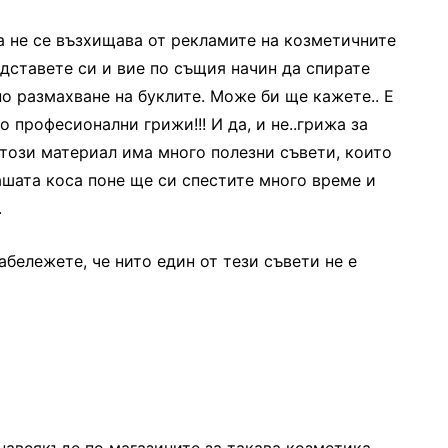
а не се възхищава от рекламите на козметичните
едставете си и вие по същия начин да спирате
о размахване на буклите. Може би ще кажете.. Е
о професионални грижи!!! И да, и не..грижа за
в този материал има много полезни съвети, които
вашата коса поне ще си спестите много време и
.
абележете, че нито един от тези съвети не е