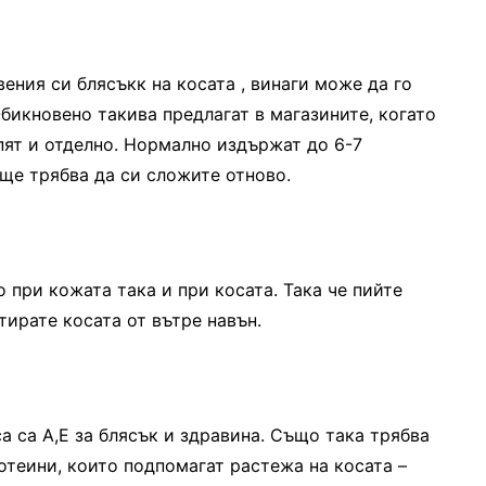
ения си блясъкк на косата , винаги може да го
Обикновено такива предлагат в магазините, когато
упят и отделно. Нормално издържат до 6-7
ще трябва да си сложите отново.
о при кожата така и при косата. Така че пийте
тирате косата от вътре навън.
а са А,Е за блясък и здравина. Също така трябва
отеини, които подпомагат растежа на косата –