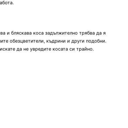
абота.
ава и бляскава коса задължително трябва да я
ните обезцветители, къдрини и други подобни.
искате да не увредите косата си трайно.