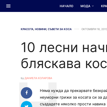
НАЧАЛО
МОДА
КР
КРАСОТА
,
НОВИНИ
,
СЪВЕТИ ЗА КОСА
ОКТОМВРИ 16, 201
10 лесни нач
бляскава ко
by
ДАНИЕЛА КОЛАРОВА
Няма нужда да прекарвате безкра
неуморни грижи за косата си за да
създадете няколко прости навика 