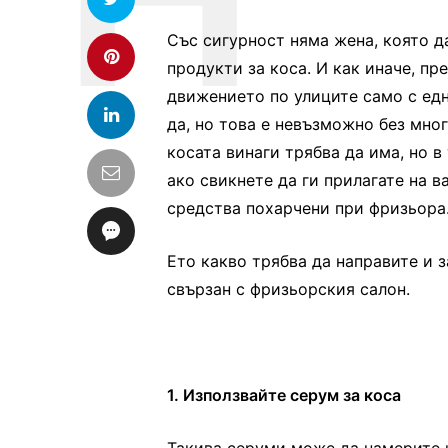
Със сигурност няма жена, която д
продукти за коса. И как иначе, пр
движението по улиците само с едн
да, но това е невъзможно без мног
косата винаги трябва да има, но 
ако свикнете да ги прилагате на 
средства похарчени при фризьора
Ето какво трябва да направите и з
свързан с фризьорския салон.
1. Използвайте серум за коса