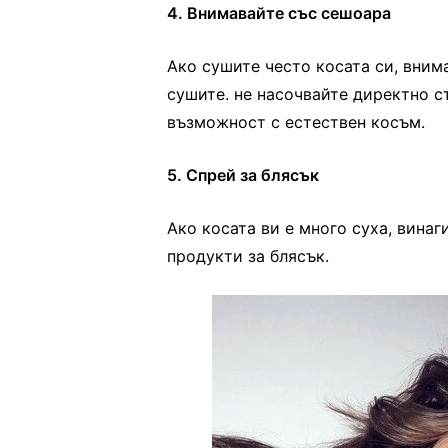
4. Внимавайте със сешоара
Ако сушите често косата си, вним
сушите. не насочвайте директно ст
възможност с естествен косъм.
5. Спрей за блясък
Ако косата ви е много суха, вина
продукти за блясък.