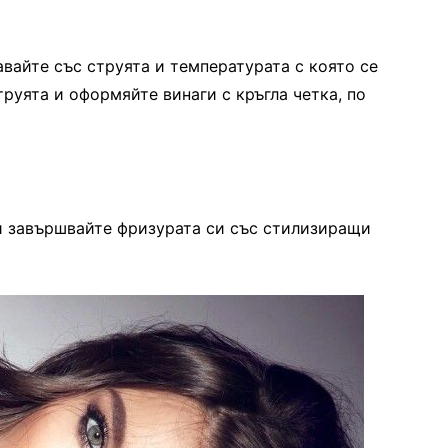
авайте със струята и температурата с която се
руята и оформяйте винаги с кръгла четка, по
ги завършвайте фризурата си със стилизиращи