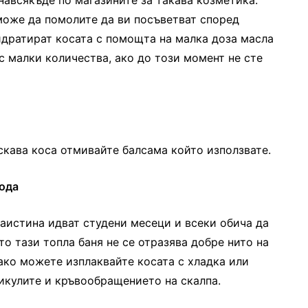
авсякъде по магазините за такава козметика.
може да помолите да ви посъветват според
идратират косата с помощта на малка доза масла
с малки количества, ако до този момент не сте
скава коса отмивайте балсама който използвате.
вода
наистина идват студени месеци и всеки обича да
то тази топла баня не се отразява добре нито на
 ако можете изплаквайте косата с хладка или
икулите и кръвообращението на скалпа.