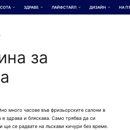
АСОТА
ЗДРАВЕ
ЛАЙФСТАЙЛ
ДИЗАЙН
НА П
3
ина за
са
йно много часове във фризьорските салони в
 е здрава и бляскава. Само трябва да си
и ще се радвате на лъскави кичури без време.