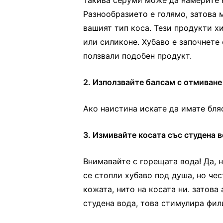
Такива серуми може да намерите н
Разнообразието е голямо, затова 
вашият тип коса. Тези продукти х
или силиконе. Хубаво е започнете 
ползвали подобен продукт.
2. Използвайте балсам с отмиване
Ако наистина искате да имате бля
3. Измивайте косата със студена 
Внимавайте с горещата вода! Да, 
се стопли хубаво под душа, но чес
кожата, нито на косата ни. затова
студена вода, това стимулира фил