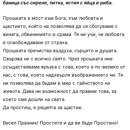
баница със сирене, питка, ястия с яйца и риба.
Прошката е мост към Бога, към любовта и
щастието, който ни позволява да се сбогуваме с
вината, обвинението и срама. Тя ни учи, че любовта
е освобождаване от страха.
Прошката пречиства въздуха, сърцето и душата.
Свързва ни с всичко свято. Чрез прошката ние
осъществяваме връзка с това, което е по-велико от
нас, с това, което надхвърля въображението ни. Тя
ни позволява да бъдем в мир с тайнството на
живота. Дава ни възможност да правим това, за
което сме дошли на света.
Да простиш, е рецепта за щастие.
Весел Празник! Простете и да ви бъде Простено!