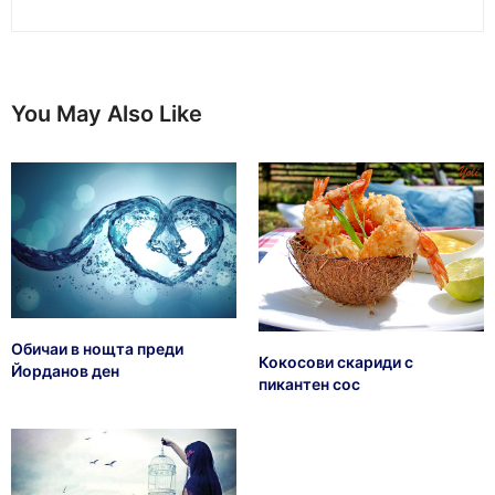
You May Also Like
Обичаи в нощта преди
Кокосови скариди с
Йорданов ден
пикантен сос