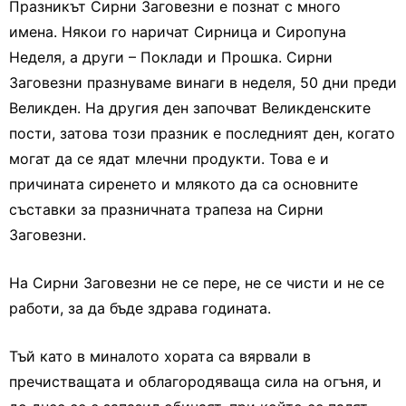
Празникът Сирни Заговезни е познат с много
имена. Някои го наричат Сирница и Сиропуна
Неделя, а други – Поклади и Прошка. Сирни
Заговезни празнуваме винаги в неделя, 50 дни преди
Великден. На другия ден започват Великденските
пости, затова този празник е последният ден, когато
могат да се ядат млечни продукти. Това е и
причината сиренето и млякото да са основните
съставки за празничната трапеза на Сирни
Заговезни.
На Сирни Заговезни не се пере, не се чисти и не се
работи, за да бъде здрава годината.
Тъй като в миналото хората са вярвали в
пречистващата и облагородяваща сила на огъня, и