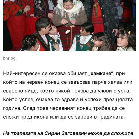
bnr.bg
Най-интересен се оказва обичаят
„хамкане“
, при
който на червен конец се завързва парче халва или
сварено яйце, което някой трябва да улови с уста.
Който успее, очаква го здраве и успехи през цялата
година. След това червеният конец трябва да се
сложи пред икона или да се зарови в градината.
На трапезата на Сирни Заговезни може да сложите