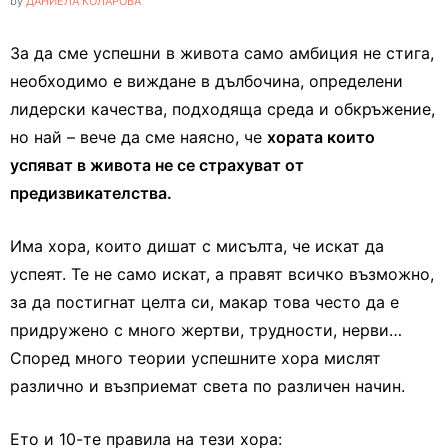
by
ДАНИЕЛА КОЛАРОВА
За да сме успешни в живота само амбиция не стига,
необходимо е виждане в дълбочина, определени
лидерски качества, подходяща среда и обкръжение,
но най – вече да сме наясно, че
хората които
успяват в живота не се страхуват от
предизвикателства.
Има хора, които дишат с мисълта, че искат да
успеят. Те не само искат, а правят всичко възможно,
за да постигнат целта си, макар това често да е
придружено с много жертви, трудности, нерви…
Според много теории успешните хора мислят
различно и възприемат света по различен начин.
Ето и 10-те правила на тези хора: