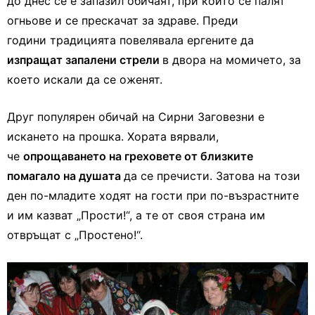
до днес се е запазил обичаят, при който се палят
огньове и се прескачат за здраве. Преди
години традицията повелявала ергените да
изпращат запалени стрели
в двора на момичето, за
което искали да се оженят.
Друг популярен обичай на Сирни Заговезни е
искането на прошка. Хората вярвали,
че
опрощаването на греховете от близките
помагало на душата
да се пречисти. Затова на този
ден по-младите ходят на гости при по-възрастните
и им казват „Прости!“, а те от своя страна им
отвръщат с „Простено!“.