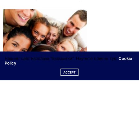
Нашият сайт използва "бисквитки". Научете повече тук:
Cookie
Policy
ACCEPT
aaronnakamura.com
1.
Те имат цели и работят неуморно, за да ги
постигнат.