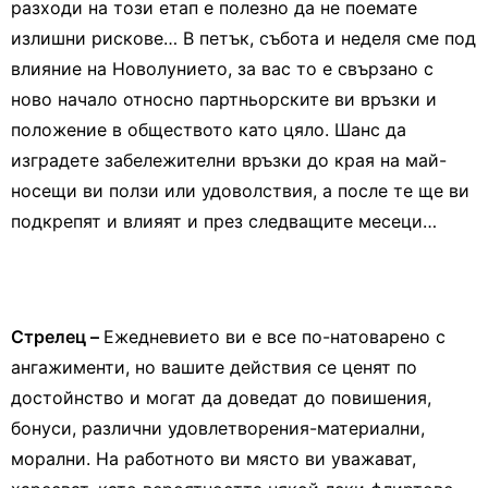
разходи на този етап е полезно да не поемате
излишни рискове… В петък, събота и неделя сме под
влияние на Новолунието, за вас то е свързано с
ново начало относно партньорските ви връзки и
положение в обществото като цяло. Шанс да
изградете забележителни връзки до края на май-
носещи ви ползи или удоволствия, а после те ще ви
подкрепят и влияят и през следващите месеци…
Стрелец –
Ежедневието ви е все по-натоварено с
ангажименти, но вашите действия се ценят по
достойнство и могат да доведат до повишения,
бонуси, различни удовлетворения-материални,
морални. На работното ви място ви уважават,