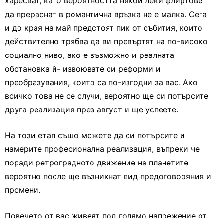
харесват, като вероятността някой леки флиртове
да прераснат в романтична връзка не е малка. Сега
и до края на май предстоят пик от събития, които
действително трябва да ви превъртят на по-високо
социално ниво, ако е възможно и реалната
обстановка й- извоювате си реформи и
преобразувания, които са по-изгодни за вас. Ако
всичко това не се случи, вероятно ще си потърсите
друга реализация през август и ще успеете.
На този етап също можете да си потърсите и
намерите професионална реализация, въпреки че
поради ретроградното движение на планетите
вероятно после ще възникнат вид предоговоряния и
промени.
Повечето от вас живеят под голямо напрежение от