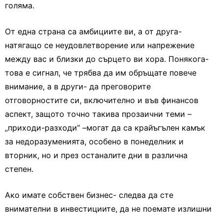
голяма.
От една страна са амбициите ви, а от друга-
натягащо се неудовлетворение или напрежение
между вас и близки до сърцето ви хора. Понякога-
това е сигнал, че трябва да им обръщате повече
внимание, а в други- да преговорите
отговорностите си, включително и във финансов
аспект, защото точно такива прозаични теми –
„приходи-разходи” –могат да са крайъгълен камък
за недоразуменията, особено в понеделник и
вторник, но и през останалите дни в различна
степен.
Ако имате собствен бизнес- следва да сте
внимателни в инвестициите, да не поемате излишни