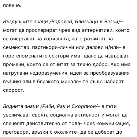
повече.
Въздушните знаци /Водолей, Близнаци и Везни/
–
могат да просперират чрез вид алтернативи, които
се очертават на хоризонта, като разчитат на
семейство, партньори-лични или делови и/или- в
горе-споменатите сектори имат шанс да извършат
промени, които се отчитат за тяхно добро. Ако има
натрупани недоразумения, идеи за преобразувания
възникнали в близкото минало- те също набират
скорост.
Водните знаци /Риби, Рак и Скорпион/
– в пъти
увеличават своята социална активност и могат да
спечелят действително от това- чрез комуникация,
преговори, връзки с околните- да се доберат до