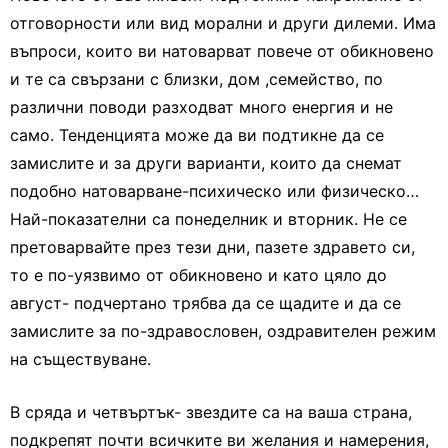
отговорности или вид морални и други дилеми. Има
въпроси, които ви натоварват повече от обикновено
и те са свързани с близки, дом ,семейство, по
различни поводи разходват много енергия и не
само. Тенденцията може да ви подтикне да се
замислите и за други варианти, които да снемат
подобно натоварване-психическо или физическо…
Най-показателни са понеделник и вторник. Не се
претоварвайте през тези дни, пазете здравето си,
то е по-уязвимо от обикновено и като цяло до
август- подчертано трябва да се щадите и да се
замислите за по-здравословен, оздравителен режим
на съществуване.
В сряда и четвъртък- звездите са на ваша страна,
подкрепят почти всичките ви желания и намерения,