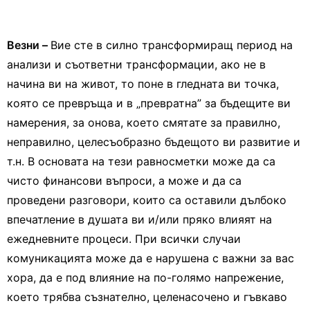
Везни –
Вие сте в силно трансформиращ период на
анализи и съответни трансформации, ако не в
начина ви на живот, то поне в гледната ви точка,
която се превръща и в „превратна” за бъдещите ви
намерения, за онова, което смятате за правилно,
неправилно, целесъобразно бъдещото ви развитие и
т.н. В основата на тези равносметки може да са
чисто финансови въпроси, а може и да са
проведени разговори, които са оставили дълбоко
впечатление в душата ви и/или пряко влияят на
ежедневните процеси. При всички случаи
комуникацията може да е нарушена с важни за вас
хора, да е под влияние на по-голямо напрежение,
което трябва съзнателно, целенасочено и гъвкаво