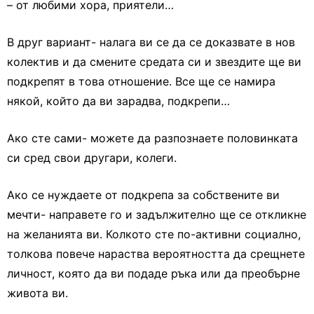
– от любими хора, приятели…
В друг вариант- налага ви се да се доказвате в нов
колектив и да смените средата си и звездите ще ви
подкрепят в това отношение. Все ще се намира
някой, който да ви зарадва, подкрепи…
Ако сте сами- можете да разпознаете половинката
си сред свои другари, колеги.
Ако се нуждаете от подкрепа за собствените ви
мечти- направете го и задължително ще се откликне
на желанията ви. Колкото сте по-активни социално,
толкова повече нараства вероятността да срещнете
личност, която да ви подаде ръка или да преобърне
живота ви.