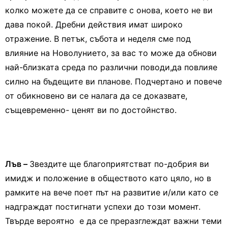
колко можете да се справите с онова, което не ви
дава покой. Дребни действия имат широко
отражение. В петък, събота и неделя сме под
влияние на Новолунието, за вас то може да обнови
най-близката среда по различни поводи,да повлияе
силно на бъдещите ви планове. Подчертано и повече
от обикновено ви се налага да се доказвате,
същевременно- ценят ви по достойнство.
Лъв –
Звездите ще благоприятстват по-добрия ви
имидж и положение в обществото като цяло, но в
рамките на вече поет път на развитие и/или като се
надграждат постигнати успехи до този момент.
Твърде вероятно е да се преразглеждат важни теми