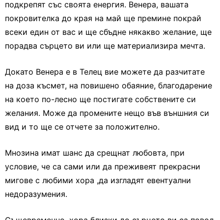
подкрепят със своята енергия. Венера, вашата
покровителка до края на май ще премине покрай
всеки един от вас и ще сбъдне някакво желание, ще
порадва сърцето ви или ще материализира мечта.
Докато Венера е в Телец вие можете да разчитате
на доза късмет, на повишено обаяние, благодарение
на което по-лесно ще постигате собствените си
желания. Може да промените нещо във външния си
вид и то ще се отчете за положително.
Мнозина имат шанс да срещнат любовта, при
условие, че са сами или да преживеят прекрасни
мигове с любими хора ,да изгладят евентуални
недоразумения.