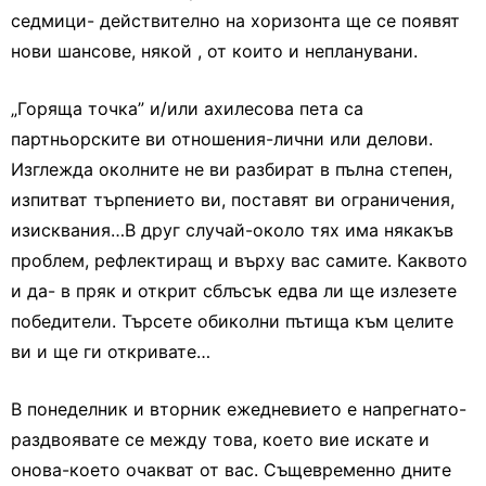
седмици- действително на хоризонта ще се появят
нови шансове, някой , от които и непланувани.
„Горяща точка” и/или ахилесова пета са
партньорските ви отношения-лични или делови.
Изглежда околните не ви разбират в пълна степен,
изпитват търпението ви, поставят ви ограничения,
изисквания…В друг случай-около тях има някакъв
проблем, рефлектиращ и върху вас самите. Каквото
и да- в пряк и открит сблъсък едва ли ще излезете
победители. Търсете обиколни пътища към целите
ви и ще ги откривате…
В понеделник и вторник ежедневието е напрегнато-
раздвоявате се между това, което вие искате и
онова-което очакват от вас. Същевременно дните