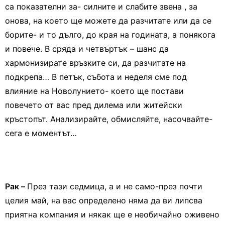
са показателни за- силните и слабите звена , за
онова, на което ще можете да разчитате или да се
борите- и то дълго, до края на годината, а понякога
и повече. В сряда и четвъртък – шанс да
хармонизирате връзките си, да разчитате на
подкрепа… В петък, събота и неделя сме под
влияние на Новолунието- което ще постави
повечето от вас пред дилема или житейски
кръстопът. Анализирайте, обмисляйте, насочвайте-
сега е моментът…
Рак –
През тази седмица, а и не само-през почти
целия май, на вас определено няма да ви липсва
приятна компания и някак ще е необичайно оживено