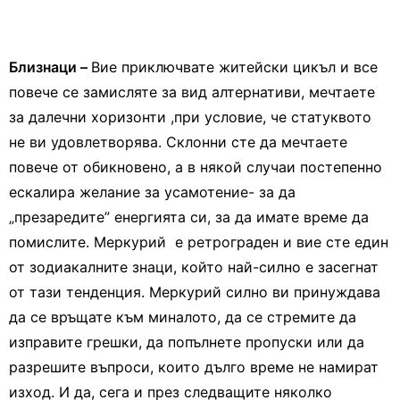
Близнаци –
Вие приключвате житейски цикъл и все
повече се замисляте за вид алтернативи, мечтаете
за далечни хоризонти ,при условие, че статуквото
не ви удовлетворява. Склонни сте да мечтаете
повече от обикновено, а в някой случаи постепенно
ескалира желание за усамотение- за да
„презаредите” енергията си, за да имате време да
помислите. Меркурий е ретрограден и вие сте един
от зодиакалните знаци, който най-силно е засегнат
от тази тенденция. Меркурий силно ви принуждава
да се връщате към миналото, да се стремите да
изправите грешки, да попълнете пропуски или да
разрешите въпроси, които дълго време не намират
изход. И да, сега и през следващите няколко