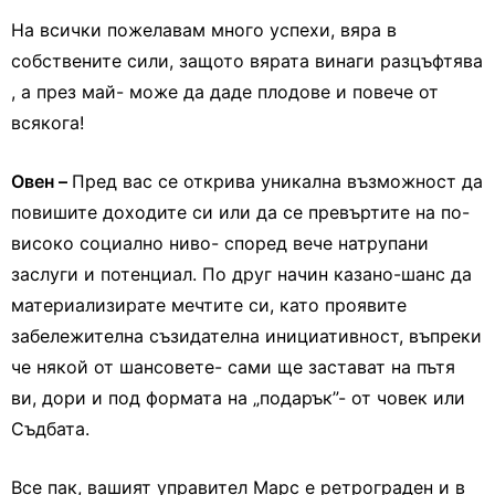
На всички пожелавам много успехи, вяра в
собствените сили, защото вярата винаги разцъфтява
, а през май- може да даде плодове и повече от
всякога!
Овен –
Пред вас се открива уникална възможност да
повишите доходите си или да се превъртите на по-
високо социално ниво- според вече натрупани
заслуги и потенциал. По друг начин казано-шанс да
материализирате мечтите си, като проявите
забележителна съзидателна инициативност, въпреки
че някой от шансовете- сами ще застават на пътя
ви, дори и под формата на „подарък”- от човек или
Съдбата.
Все пак, вашият управител Марс е ретрограден и в