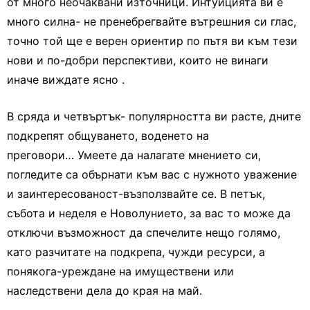
от много неочаквани източници. Интуицията ви е
много силна- не пренебрегвайте вътрешния си глас,
точно той ще е верен ориентир по пътя ви към тези
нови и по-добри перспективи, които не винаги
иначе виждате ясно .
В сряда и четвъртък- популярността ви расте, дните
подкрепят общуването, воденето на
преговори… Умеете да налагате мнението си,
погледите са обърнати към вас с нужното уважение
и заинтересованост-възползвайте се. В петък,
събота и неделя е Новолунието, за вас то може да
отключи възможност да спечелите нещо голямо,
като разчитате на подкрепа, чужди ресурси, а
понякога-уреждане на имуществени или
наследствени дела до края на май.