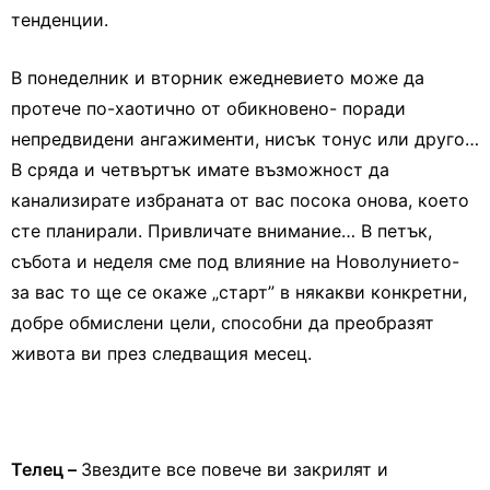
тенденции.
В понеделник и вторник ежедневието може да
протече по-хаотично от обикновено- поради
непредвидени ангажименти, нисък тонус или друго…
В сряда и четвъртък имате възможност да
канализирате избраната от вас посока онова, което
сте планирали. Привличате внимание… В петък,
събота и неделя сме под влияние на Новолунието-
за вас то ще се окаже „старт” в някакви конкретни,
добре обмислени цели, способни да преобразят
живота ви през следващия месец.
Телец –
Звездите все повече ви закрилят и