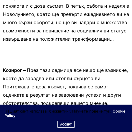
понякога и с доза късмет. В петък, събота и неделя е
Новолунието, което ще превърти ежедневието ви на
много бързи обороти, но ще ви надари с множество
възможности за повишение на социалния ви статус,
извършване на положителни трансформации…
Козирог –
През тази седмица все нещо ще възникне,
което да зарадва или стопли сърцето ви.
Притежавате доза късмет, покачва се само-
оценката в резултат на завоювани успехи и други
обстоятелства, подкрепящи вашето мнение,
желания и т.н.
Нашият сайт използва "бисквитки". Научете повече тук:
Cookie
Policy
ACCEPT
Същевременно, продължава да ви измъчва нещо,