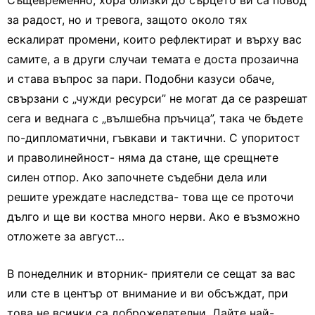
Същевременно, хора близки до сърцето ви са повод
за радост, но и тревога, защото около тях
ескалират промени, които рефлектират и върху вас
самите, а в други случаи темата е доста прозаична
и става въпрос за пари. Подобни казуси обаче,
свързани с „чужди ресурси” не могат да се разрешат
сега и веднага с „вълшебна пръчица”, така че бъдете
по-дипломатични, гъвкави и тактични. С упоритост
и праволинейност- няма да стане, ще срещнете
силен отпор. Ако започнете съдебни дела или
решите уреждате наследства- това ще се проточи
дълго и ще ви коства много нерви. Ако е възможно
отложете за август…
В понеделник и вторник- приятели се сещат за вас
или сте в център от внимание и ви обсъждат, при
това не всички са доброжелателни. Дайте най-