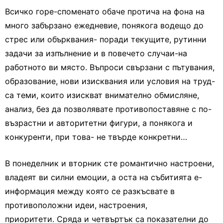
Всичко горе-споменато обаче протича на фона на
много забързано ежедневие, понякога водещо до
стрес или обърквания- поради текущите, рутинни
задачи за изпълнение и в повечето случаи-на
работното ви място. Въпроси свързани с пътувания,
образование, нови изисквания или условия на труд-
са теми, които изискват внимателно обмисляне,
анализ, без да позволявате противопоставяне с по-
възрастни и авторитетни фигури, а понякога и
конкуренти, при това- не твърде конкретни…
В понеделник и вторник сте романтично настроени,
владеят ви силни емоции, а оста на събитията е-
информация между която се разкъсвате в
противоположни идеи, настроения,
приоритети. Сряда и четвъртък са показателни до