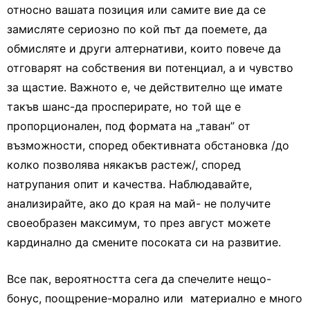
относно вашата позиция или самите вие да се
замисляте сериозно по кой път да поемете, да
обмисляте и други алтернативи, които повече да
отговарят на собствения ви потенциал, а и чувство
за щастие. Важното е, че действително ще имате
такъв шанс-да просперирате, но той ще е
пропорционален, под формата на „таван” от
възможности, според обективната обстановка /до
колко позволява някакъв растеж/, според
натрупания опит и качества. Наблюдавайте,
анализирайте, ако до края на май- не получите
своеобразен максимум, то през август можете
кардинално да смените посоката си на развитие.
Все пак, вероятността сега да спечелите нещо-
бонус, поощрение-морално или материално е много