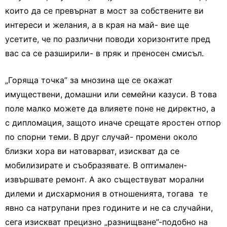
които да се превърнат в мост за собствените ви
интереси и желания, а в края на май- вие ще
усетите, че по различни поводи хоризонтите пред
вас са се разширили- в пряк и преносен смисъл.
„Горяща точка” за мнозина ще се окажат
имуществени, домашни или семейни казуси. В това
поле малко можете да влияете поне не директно, а
с дипломация, защото иначе срещате яростен отпор
по спорни теми. В друг случай- промени около
близки хора ви натоварват, изискват да се
мобилизирате и съобразявате. В оптимален-
извършвате ремонт. А ако съществуват морални
дилеми и дисхармония в отношенията, тогава те
явно са натрупани през годините и не са случайни,
сега изискват прецизно „разнищване”-подобно на