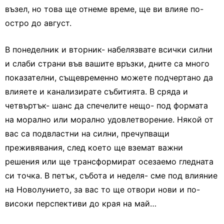
възел, но това ще отнеме време, ще ви влияе по-
остро до август.
В понеделник и вторник- набелязвате всички силни
и слаби страни във вашите връзки, дните са много
показателни, същевременно можете подчертано да
влияете и канализирате събитията. В сряда и
четвъртък- шанс да спечелите нещо- под формата
на морално или морално удовлетворение. Някой от
вас са подвластни на силни, пречупващи
преживявания, след което ще вземат важни
решения или ще трансформират осезаемо гледната
си точка. В петък, събота и неделя- сме под влияние
на Новолунието, за вас то ще отвори нови и по-
високи перспективи до края на май…