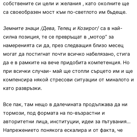
собствените си цели и желания , като околните ще
са своеобразен мост към по-светлото им бъдеще.
Земните знаци /Дева, Телец и Козирог/
са в най-
силна позиция, те се превръщат в „мотор” за
намеренията си да, през следващия близо месец
могат да постигнат почти всичко набелязано, стига
да е в рамките на вече придобита компетенция. Но
при всички случаи- май ще стопли сърцето им и ще
компенсира някой стресови ситуации от миналото и
като развръзки.
Все пак, там нещо в далечината продължава да ни
тормози, под формата на по-възрастни и
авторитетни лица, институции, идеи за пътувания…
Напрежението понякога ескалира и от факта, че