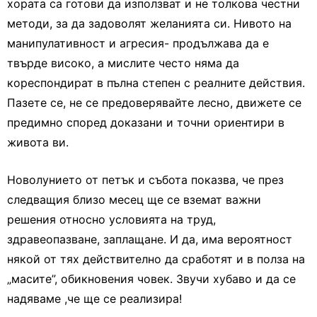
хората са готови да използват и не толкова честни
методи, за да задоволят желанията си. Нивото на
манипулативност и агресия- продължава да е
твърде високо, а мислите често няма да
кореспондират в пълна степен с реалните действия.
Пазете се, не се предоверявайте лесно, движете се
предимно според доказани и точни ориентири в
живота ви.
Новолунието от петък и събота показва, че през
следващия близо месец ще се вземат важни
решения относно условията на труд,
здравеопазване, заплащане. И да, има вероятност
някой от тях действително да сработят и в полза на
„масите”, обикновения човек. Звучи хубаво и да се
надяваме ,че ще се реализира!