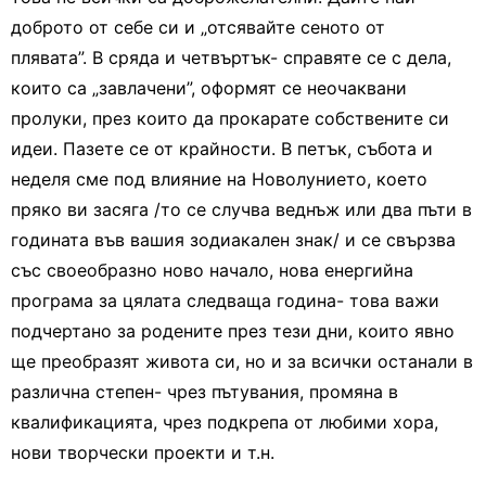
доброто от себе си и „отсявайте сеното от
плявата”. В сряда и четвъртък- справяте се с дела,
които са „завлачени”, оформят се неочаквани
пролуки, през които да прокарате собствените си
идеи. Пазете се от крайности. В петък, събота и
неделя сме под влияние на Новолунието, което
пряко ви засяга /то се случва веднъж или два пъти в
годината във вашия зодиакален знак/ и се свързва
със своеобразно ново начало, нова енергийна
програма за цялата следваща година- това важи
подчертано за родените през тези дни, които явно
ще преобразят живота си, но и за всички останали в
различна степен- чрез пътувания, промяна в
квалификацията, чрез подкрепа от любими хора,
нови творчески проекти и т.н.