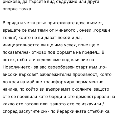
рискове, да търсите вид съдружие или друга
опорна точка.
В сряда и четвъртък притежавате доза късмет,
връщате се към теми от миналото , онези „горящи
точки”, които не ви дават покой и да,
инициативността ви ще има успех, поне ще е
показателна- отново под формата на предел… В
петък, събота и неделя сме под влияние на
Новолунието- за вас своеобразен старт към „по-
високи върхове”, забележителна пробивност, която
до края на май ще трансформира пермаментно
начина, по който ви възприемат околните, защото
сте се проявили като борци и сте демонстрирали на
какво сте готови или защото сте се изкачили /
според заслугите си/- по йерархичната стълбичка.