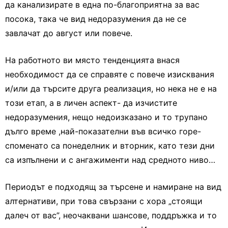
да канализирате в една по-благоприятна за вас
посока, така че вид недоразумения да не се
завлачат до август или повече.
На работното ви място тенденцията внася
необходимост да се справяте с повече изисквания
и/или да търсите друга реализация, но нека не е на
този етап, а в личен аспект- да изчистите
недоразумения, нещо недоизказано и то трупано
дълго време ,най-показателни във всичко горе-
споменато са понеделник и вторник, като тези дни
са изпълнени и с ангажименти над средното ниво…
Периодът е подходящ за търсене и намиране на вид
алтернативи, при това свързани с хора „стоящи
далеч от вас”, неочаквани шансове, поддръжка и то