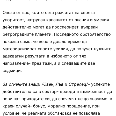
Онези от вас, които сега разчитат на своята
упоритост, натрупан капацитет от знания и умения-
действително могат да просперират, въпреки
ретроградните планети. Последното обстоятелство
показва само, че вече е дошло време да
материализират своите усилия, да получат нужните-
адекватни резултати в избраното от тях
направление- през тази, а и следващите две
седмици.
За огнените знаци /Овен, Лъв и Стрелец/
– успехите
действително са в сектор- доходи и възможност да
повишат приходите си, да спечелят нещо значимо, в
краен случай- бонус, морално поощрение, при
условие, че реалната обстановка не позволява