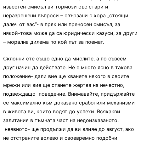
известен смисъл ви тормози със стари и
неразрешени въпроси – свързани с хора „стоящи
далеч от вас”- в пряк или преносен смисъл, за
някой-това може да са юридически казуси, за други
– морална дилема по кой път за поемат.
Склонни сте също едно да мислите, а по съвсем
друг начин да действате. Не е много ясно в такова
положение- дали вие ще хванете някого в своите
мрежи или вие ще станете жертва на нечестно,
подвеждащо поведение. Внимавайте, придържайте
се максимално към доказано сработили механизми
в живота ви, които водят до успехи. Всякакви
залитания в тъмната част на недоизказаното,
неявното- ще продължи да ви влияе до август, ако
не отстраните волево и своевремно подобни