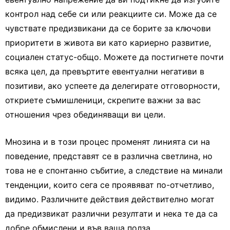
контрол над себе си или реакциите си. Може да се
чувствате предизвикани да се борите за ключови
приоритети в живота ви като кариерно развитие,
социален статус-общо. Можете да постигнете почти
всяка цел, да превъртите евентуални негативи в
позитиви, ако успеете да делегирате отговорности,
откриете съмишленици, скрепите важни за вас
отношения чрез обединяващи ви цели.
Мнозина и в този процес променят линията си на
поведение, представят се в различна светлина, но
това не е спонтанно събитие, а следствие на минали
тенденции, които сега се проявяват по-отчетливо,
видимо. Различните действия действително могат
да предизвикат различни резултати и нека те да са
добре обмислени и във ваша полза.