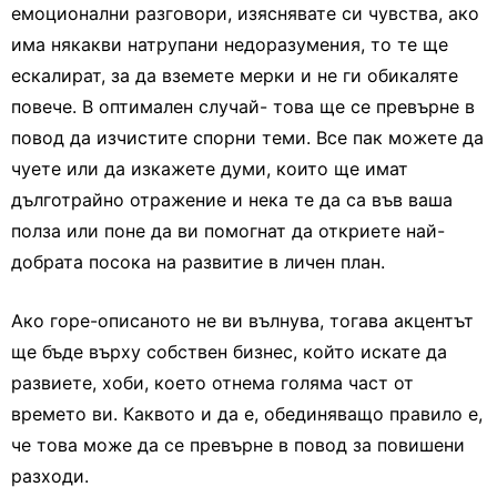
емоционални разговори, изяснявате си чувства, ако
има някакви натрупани недоразумения, то те ще
ескалират, за да вземете мерки и не ги обикаляте
повече. В оптимален случай- това ще се превърне в
повод да изчистите спорни теми. Все пак можете да
чуете или да изкажете думи, които ще имат
дълготрайно отражение и нека те да са във ваша
полза или поне да ви помогнат да откриете най-
добрата посока на развитие в личен план.
Ако горе-описаното не ви вълнува, тогава акцентът
ще бъде върху собствен бизнес, който искате да
развиете, хоби, което отнема голяма част от
времето ви. Каквото и да е, обединяващо правило е,
че това може да се превърне в повод за повишени
разходи.