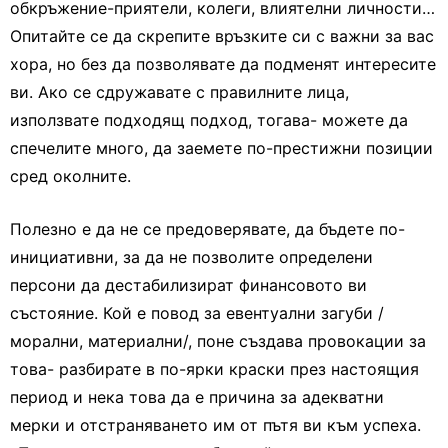
обкръжение-приятели, колеги, влиятелни личности…
Опитайте се да скрепите връзките си с важни за вас
хора, но без да позволявате да подменят интересите
ви. Ако се сдружавате с правилните лица,
използвате подходящ подход, тогава- можете да
спечелите много, да заемете по-престижни позиции
сред околните.
Полезно е да не се предоверявате, да бъдете по-
инициативни, за да не позволите определени
персони да дестабилизират финансовото ви
състояние. Кой е повод за евентуални загуби /
морални, материални/, поне създава провокации за
това- разбирате в по-ярки краски през настоящия
период и нека това да е причина за адекватни
мерки и отстраняването им от пътя ви към успеха.