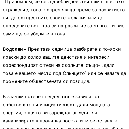
..Припомням, че сега дребни действия имат широко
отражение, това е определящо време за развитието
ви, да осъществите своите желания или да
определите вектора си на развитие за дълго… и вие
сами ще се убедите в това…
Водолей –
През тази седмица разбирате в по-ярки
краски до колко вашите действия и интереси
кореспондират с тези на околните, също- „дали
това е вашето място под Слънцето“ или се налага да
промените обществената си позиция.
В значима степен тенденциите зависят от
собствената ви инициативност, дали мощната
енергия, с която ви зареждат звездите я
канализирате в правилна посока или се оставяте
евентуално напрежение да ви подтикне да изгубите