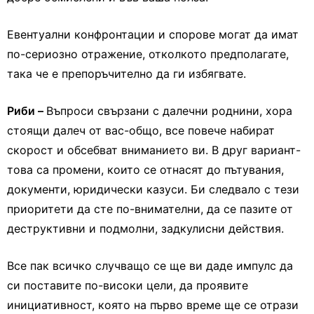
Евентуални конфронтации и спорове могат да имат
по-сериозно отражение, отколкото предполагате,
така че е препоръчително да ги избягвате.
Риби –
Въпроси свързани с далечни роднини, хора
стоящи далеч от вас-общо, все повече набират
скорост и обсебват вниманието ви. В друг вариант-
това са промени, които се отнасят до пътувания,
документи, юридически казуси. Би следвало с тези
приоритети да сте по-внимателни, да се пазите от
деструктивни и подмолни, задкулисни действия.
Все пак всичко случващо се ще ви даде импулс да
си поставите по-високи цели, да проявите
инициативност, която на първо време ще се отрази