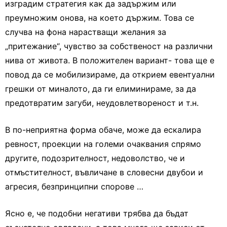
изградим стратегия как да задържим или
преумножим онова, на което държим. Това се
случва на фона нарастващи желания за
„притежание“, чувство за собственост на различни
нива от живота. В положителен вариант- това ще е
повод да се мобилизираме, да открием евентуални
грешки от миналото, да ги елиминираме, за да
предотвратим загуби, неудовлетвореност и т.н.
В по-неприятна форма обаче, може да ескалира
ревност, проекции на големи очаквания спрямо
другите, подозрителност, недоволство, че и
отмъстителност, въвличане в словесни двубои и
агресия, безпринципни спорове …
Ясно е, че подобни негативи трябва да бъдат