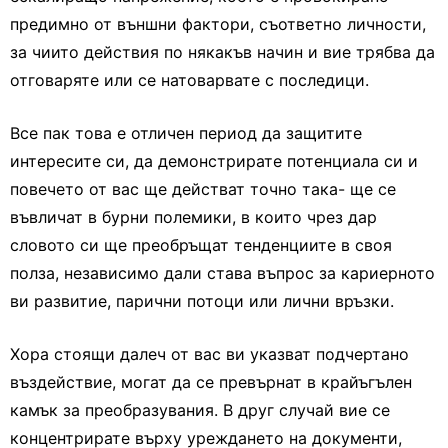
предимно от външни фактори, съответно личности,
за чиито действия по някакъв начин и вие трябва да
отговаряте или се натоварвате с последици.
Все пак това е отличен период да защитите
интересите си, да демонстрирате потенциала си и
повечето от вас ще действат точно така- ще се
въвличат в бурни полемики, в които чрез дар
словото си ще преобръщат тенденциите в своя
полза, независимо дали става въпрос за кариерното
ви развитие, парични потоци или лични връзки.
Хора стоящи далеч от вас ви указват подчертано
въздействие, могат да се превърнат в крайъгълен
камък за преобразувания. В друг случай вие се
концентрирате върху уреждането на документи,