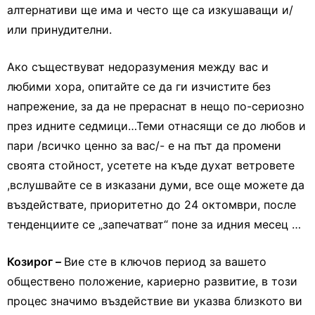
алтернативи ще има и често ще са изкушаващи и/
или принудителни.
Ако съществуват недоразумения между вас и
любими хора, опитайте се да ги изчистите без
напрежение, за да не прераснат в нещо по-сериозно
през идните седмици…Теми отнасящи се до любов и
пари /всичко ценно за вас/- е на път да промени
своята стойност, усетете на къде духат ветровете
,вслушвайте се в изказани думи, все още можете да
въздействате, приоритетно до 24 октомври, после
тенденциите се „запечатват“ поне за идния месец …
Козирог –
Вие сте в ключов период за вашето
обществено положение, кариерно развитие, в този
процес значимо въздействие ви указва близкото ви