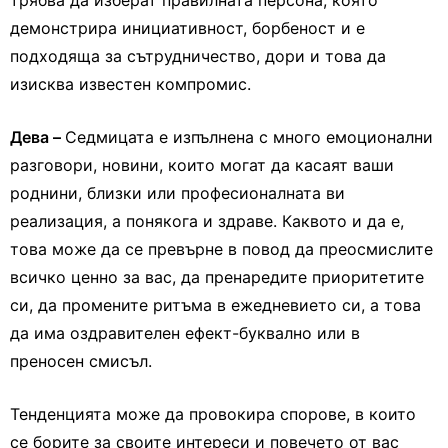
трябва да изберат правилната персона, която
демонстрира инициативност, борбеност и е
подходяща за сътрудничество, дори и това да
изисква известен компромис.
Дева –
Седмицата е изпълнена с много емоционални
разговори, новини, които могат да касаят ваши
роднини, близки или професионалната ви
реализация, а понякога и здраве. Каквото и да е,
това може да се превърне в повод да преосмислите
всичко ценно за вас, да пренаредите приоритетите
си, да промените ритъма в ежедневието си, а това
да има оздравителен ефект-буквално или в
преносен смисъл.
Тенденцията може да провокира спорове, в които
се борите за своите интереси и повечето от вас