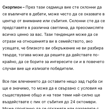
Скорпион –
През тази седмица вие сте склонни да
се въвличате в дебати, може често да се оказвате в
център от внимание или събития. Склонни сте да се
представяте в различна светлина, да преосмисляте
всичко ценно за вас. Тази тенденция може да се
отрази на отношенията ви в семейството, ако
усещате, че близкото ви обкръжение не ви разбира
твърде, тогава може да решите да действате по-
крайно, да се борите за интересите си и в повечето
случаи вие ще излизате победители.
Все пак влечението да оставите нещо зад гърба си
ще е значимо, то може да е свързано с условия на
съществуване общо и на тези теми най-силно ще
въздействате с пик от събития до 24 октомври.
Може спонтанно да се откажете или разделите с