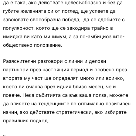
да е така, ако действате целесъобразно и без да
губите желанията си от поглед, ще успеете да
завоювате своеобразна победа, да се сдобиете с
популярност, която ще се закодира трайно в
имиджа ви като минимум, а за по-амбициозните-
обществено положение.
Разяснителни разговори с лични и делови
партньори през настоящия период и особено през
втората му част ще определят много или всичко,
което ви очаква през идния близо месец, че и
повече. Нека събитията са във ваша полза, можете
да влияете на тенденциите по оптимално позитивен
начин, ако действате стратегически, ако избирате
правилния подход.