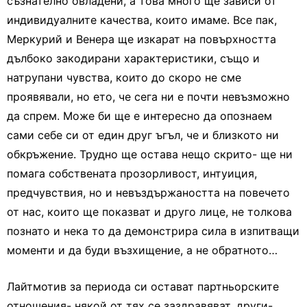
съзнателно овладени, а това много ще зависи от
индивидуалните качества, които имаме. Все пак,
Меркурий и Венера ще изкарат на повърхността
дълбоко закодирани характеристики, също и
натрупани чувства, които до скоро не сме
проявявали, но ето, че сега ни е почти невъзможно
да спрем. Може би ще е интересно да опознаем
сами себе си от един друг ъгъл, че и близкото ни
обкръжение. Трудно ще остава нещо скрито- ще ни
помага собствената прозорливост, интуиция,
предчувствия, но и невъздържаността на повечето
от нас, които ще показват и друго лице, не толкова
познато и нека то да демонстрира сила в изпитващи
моменти и да буди възхищение, а не обратното…
Лайтмотив за периода си остават партньорските
отношения- някой от тях се заздравяват, други-