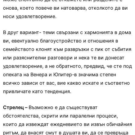
онова, което повече ви натоварва, отколкото да ви
носи удовлетворение.
В друг вариант- теми свързани с хармонията в дома
ви, евентуално благоустройство и отношения в
семейството клонят към развръзки с пик от събития
или разяснителни разговори и нека те ви донесат
удовлетворение, а не обратното, предвид, че сте под
опеката на Венера и Юпитер-в значима степен
всичко зависи от вас, вие какво искате и съответно
привличате като тенденция.
Стрелец –
Възможно е да съществуват
обстоятелства, скрити или паралелни процеси,
които да извеждат ежедневието ви извън обичайния
ритъм, да внасят смут в душата ви, да се превръща