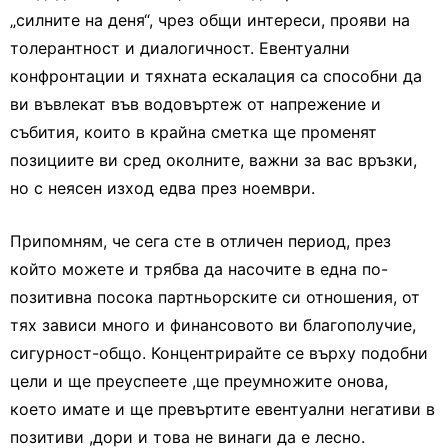
„силните на деня“, чрез общи интереси, прояви на
толерантност и диалогичност. Евентуални
конфронтации и тяхната ескалация са способни да
ви въвлекат във водовъртеж от напрежение и
събития, които в крайна сметка ще променят
позициите ви сред околните, важни за вас връзки,
но с неясен изход едва през ноември.
Припомням, че сега сте в отличен период, през
който можете и трябва да насочите в една по-
позитивна посока партньорските си отношения, от
тях зависи много и финансовото ви благополучие,
сигурност-общо. Концентрирайте се върху подобни
цели и ще преуспеете ,ще преумножите онова,
което имате и ще превъртите евентуални негативи в
позитиви ,дори и това не винаги да е лесно.