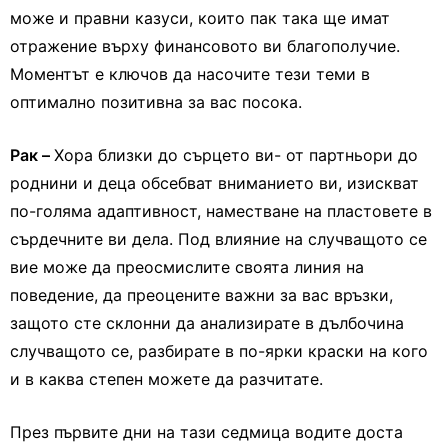
може и правни казуси, които пак така ще имат
отражение върху финансовото ви благополучие.
Моментът е ключов да насочите тези теми в
оптимално позитивна за вас посока.
Рак –
Хора близки до сърцето ви- от партньори до
роднини и деца обсебват вниманието ви, изискват
по-голяма адаптивност, наместване на пластовете в
сърдечните ви дела. Под влияние на случващото се
вие може да преосмислите своята линия на
поведение, да преоцените важни за вас връзки,
защото сте склонни да анализирате в дълбочина
случващото се, разбирате в по-ярки краски на кого
и в каква степен можете да разчитате.
През първите дни на тази седмица водите доста