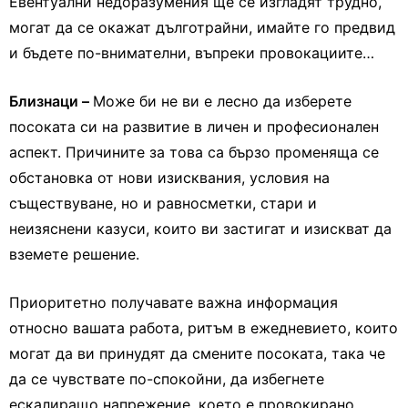
Евентуални недоразумения ще се изгладят трудно,
могат да се окажат дълготрайни, имайте го предвид
и бъдете по-внимателни, въпреки провокациите…
Близнаци –
Може би не ви е лесно да изберете
посоката си на развитие в личен и професионален
аспект. Причините за това са бързо променяща се
обстановка от нови изисквания, условия на
съществуване, но и равносметки, стари и
неизяснени казуси, които ви застигат и изискват да
вземете решение.
Приоритетно получавате важна информация
относно вашата работа, ритъм в ежедневието, които
могат да ви принудят да смените посоката, така че
да се чувствате по-спокойни, да избегнете
ескалиращо напрежение, което е провокирано