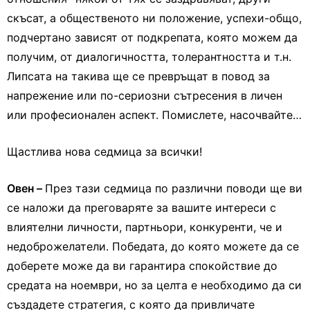
скъсат, а общественото ни положение, успехи-общо,
подчертано зависят от подкрепата, която можем да
получим, от диалогичността, толерантността и т.н.
Липсата на такива ще се превръщат в повод за
напрежение или по-сериозни сътресения в личен
или професионален аспект. Помислете, насочвайте…
Щастлива нова седмица за всички!
Овен –
През тази седмица по различни поводи ще ви
се наложи да преговаряте за вашите интереси с
влиятелни личности, партньори, конкуренти, че и
недоброжелатели. Победата, до която можете да се
доберете може да ви гарантира спокойствие до
средата на ноември, но за целта е необходимо да си
създадете стратегия, с която да привличате