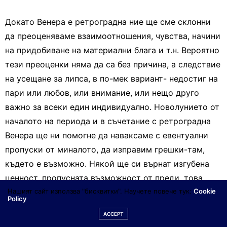
Докато Венера е ретроградна ние ще сме склонни
да преоценяваме взаимоотношения, чувства, начини
на придобиване на материални блага и т.н. Вероятно
тези преоценки няма да са без причина, а следствие
на усещане за липса, в по-мек вариант- недостиг на
пари или любов, или внимание, или нещо друго
важно за всеки един индивидуално. Новолунието от
началото на периода и в съчетание с ретроградна
Венера ще ни помогне да наваксаме с евентуални
пропуски от миналото, да изправим грешки-там,
където е възможно. Някой ще си върнат изгубена
ценност, пропусната възможност от преди, това
Нашият сайт използва "бисквитки". Научете повече тук:
Cookie
може и да е стара любов…вариантите са много, а
Policy
обединяващо правило е, че е нещо важно за нас и
ACCEPT
такова, което ни се полага…