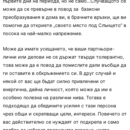
първите дни на периода, но не само…Случващото се
може да се превърне в повод за базисни
преобразувания в дома ви, в брачните връзки, ще ви
помогне да откриете „своето място под Слънцето“ в
посока на най-малко напрежение.
Може да имате усещането, че ваши партньори-
лични или делови не се държат твърде толерантно,
това може да е повод да помислите дали въобще да
ги оставите в обкръжението си. В друг случай и
някой от вас ще бъдат силно привлечени от
енергична, дейна личност, която може да им е
особено полезна на различни нива. Тогава е
подходящо да обедините усилия с тази персона
чрез общи и скрепващи цели, интереси. Повечето от
вас действително се нуждаят от подкрепа и само