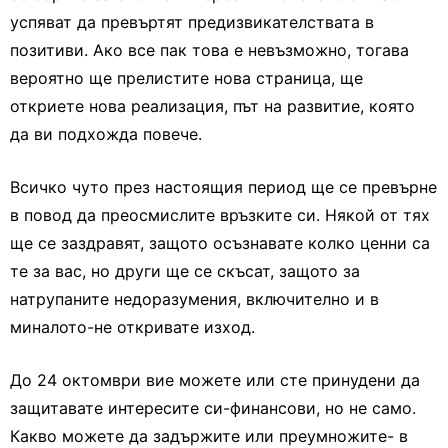
успяват да превъртят предизвикателствата в
позитиви. Ако все пак това е невъзможно, тогава
вероятно ще прелистите нова страница, ще
откриете нова реализация, път на развитие, която
да ви подхожда повече.
Всичко чуто през настоящия период ще се превърне
в повод да преосмислите връзките си. Някой от тях
ще се заздравят, защото осъзнавате колко ценни са
те за вас, но други ще се скъсат, защото за
натрупаните недоразумения, включително и в
миналото-не откривате изход.
До 24 октомври вие можете или сте принудени да
защитавате интересите си-финансови, но не само.
Какво можете да задържите или преумножите- в