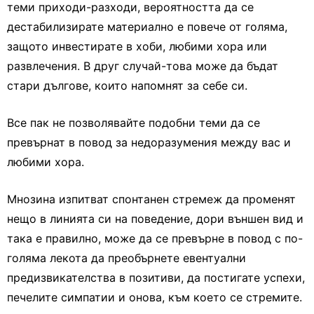
теми приходи-разходи, вероятността да се
дестабилизирате материално е повече от голяма,
защото инвестирате в хоби, любими хора или
развлечения. В друг случай-това може да бъдат
стари дългове, които напомнят за себе си.
Все пак не позволявайте подобни теми да се
превърнат в повод за недоразумения между вас и
любими хора.
Мнозина изпитват спонтанен стремеж да променят
нещо в линията си на поведение, дори външен вид и
така е правилно, може да се превърне в повод с по-
голяма лекота да преобърнете евентуални
предизвикателства в позитиви, да постигате успехи,
печелите симпатии и онова, към което се стремите.