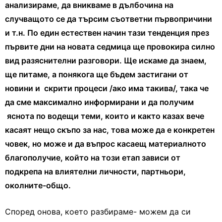
анализираме, да вникваме в дълбочина на
случващото се да търсим съответни първопричини
и т.н. По един естествен начин тази тенденция през
първите дни на новата седмица ще провокира силно
вид разяснителни разговори. Ще искаме да знаем,
ще питаме, а понякога ще бъдем застигани от
новини и скрити процеси /ако има такива/, така че
да сме максимално информирани и да получим
яснота по водещи теми, които и както казах вече
касаят нещо скъпо за нас, това може да е конкретен
човек, но може и да въпрос касаещ материалното
благополучие, който на този етап зависи от
подкрепа на влиятелни личности, партньори,
околните-общо.
Според онова, което разбираме- можем да си