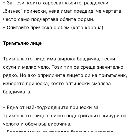
– За тези, които харесват късите, разделени
„бизнес“ прически, нека имат предвид, че чертата
често само подчертава облите форми.
– Опитайте прическа с обем (като корона).
Триъгълно лице
Триъгълното лице има широка брадичка, тесни
скули и малко чело. Този тип се среща значително
рядко. Но ако оприличите лицето си на триъгълник,
изберете прическа, която оптически смалява
брадичката.
– Една от най-подходящите прически за
триъгълното лице е ниско подстриганите кичури на
челото и обем във височина.