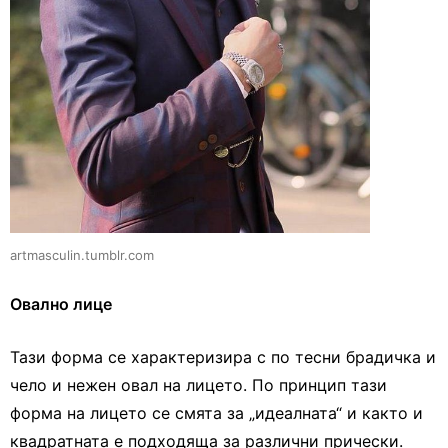
artmasculin.tumblr.com
Овално лице
Тази форма се характеризира с по тесни брадичка и
чело и нежен овал на лицето. По принцип тази
форма на лицето се смята за „идеалната“ и както и
квадратната е подходяща за различни прически.