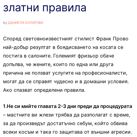
златни правила
by
ДАНИЕЛА КОЛАРОВА
Според световноизвестният стилист Франк Прово
най-добър резултат в боядисването на косата се
постига в салоните. Големият фризьор обаче
допълва, че жените, които по една или друга
причина не ползват услугите на професионалисти,
могат да се справят чудесно и в домашни условия.
Ако спазват определени правила.
1
.
Не си мийте главата 2-3 дни преди да процедурата
– мастните ви жлези трябва да разполагат с време,
за да произведът достатъчно себум, който обвива
всеки косъм и така го защитава от външни агресии.