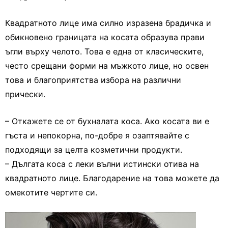
Квадратното лице има силно изразена брадичка и
обикновено границата на косата образува прави
ъгли върху челото. Това е една от класическите,
често срещани форми на мъжкото лице, но освен
това и благоприятства избора на различни
прически.
– Откажете се от бухналата коса. Ако косата ви е
гъста и непокорна, по-добре я озаптявайте с
подходящи за целта козметични продукти.
– Дългата коса с леки вълни истински отива на
квадратното лице. Благодарение на това можете да
омекотите чертите си.