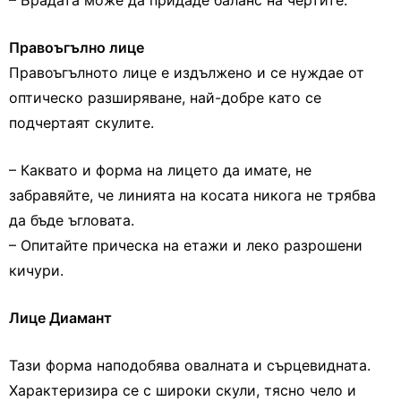
– Брадата може да придаде баланс на чертите.
Правоъгълно лице
Правоъгълното лице е издължено и се нуждае от
оптическо разширяване, най-добре като се
подчертаят скулите.
– Каквато и форма на лицето да имате, не
забравяйте, че линията на косата никога не трябва
да бъде ъгловата.
– Опитайте прическа на етажи и леко разрошени
кичури.
Лице Диамант
Тази форма наподобява овалната и сърцевидната.
Характеризира се с широки скули, тясно чело и