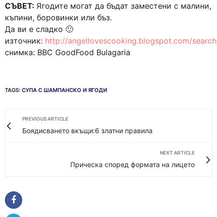
СЪВЕТ:
Ягодите могат да бъдат заместени с малини,
къпини, боровинки или бъз.
Да ви е сладко 🙂
източник:
http://angellovescooking.blogspot.com/s
снимка: BBC GoodFood Bulagaria
TAGS:
СУПА С ШАМПАНСКО И ЯГОДИ
PREVIOUS ARTICLE
Боядисването вкъщи:6 златни правила
NEXT ARTICLE
Прическа според формата на лицето