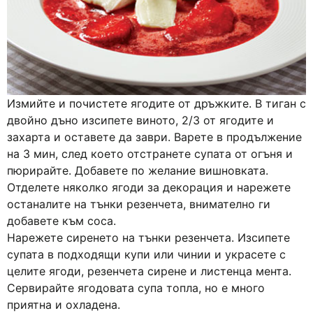
Измийте и почистете ягодите от дръжките. В тиган с
двойно дъно изсипете виното, 2/3 от ягодите и
захарта и оставете да заври. Варете в продължение
на 3 мин, след което отстранете супата от огъня и
пюрирайте. Добавете по желание вишновката.
Отделете няколко ягоди за декорация и нарежете
останалите на тънки резенчета, внимателно ги
добавете към соса.
Нарежете сиренето на тънки резенчета. Изсипете
супата в подходящи купи или чинии и украсете с
целите ягоди, резенчета сирене и листенца мента.
Сервирайте ягодовата супа топла, но е много
приятна и охладена.