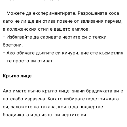
– Можете да експериментирате. Разрошената коса
като че ли ще ви отива повече от зализания перчем,
а колежанския стил е вашето амплоа.
– Избягвайте да скривате чертите си с тежки
бретони.
– Ако обичате дългите си кичури, вие сте късметлия
– те просто ви отиват.
Кръгло лице
Ако имате пълно кръгло лице, значи брадичката ви е
по-слабо изразена. Когато избирате подстрижката
си, заложете на такава, която да подчертае
брадичката и да изостри чертите ви.