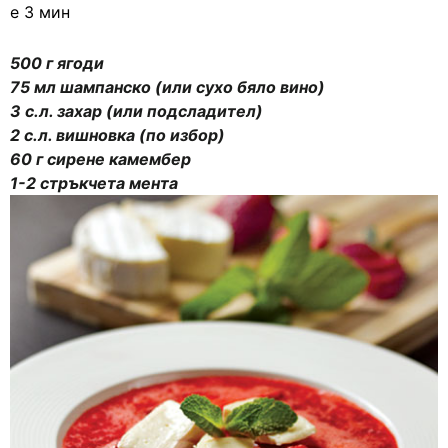
е 3 мин
500 г ягоди
75 мл шампанско (или сухо бяло вино)
3 с.л. захар (или подсладител)
2 с.л. вишновка (по избор)
60 г сирене камембер
1-2 стръкчета мента