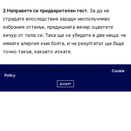
2
.
Направете си предварителен тест.
За да не
страдате впоследствие заради несполучливо
избрания оттенък, предишната вечер оцветете
кичур от тила си. Така ще се убедите в две неща: че
нямате алергия към боята, и че резултатът ще бъде
точно такъв, какъвто искате.
3
.
Защитете кожата си
. боите, особено тъмните
Нашият сайт използва "бисквитки". Научете повече тук:
Cookie
проникват в повърхностния слой на кожата. разбира
Policy
се след ден-два следите ще се отмият, но защо да
ACCEPT
ходите с изцапано лице? По-добре нанесете плътен
слой вазелин или крем максимално близо до
линията на растеж на косата си от ухо до ухо.
4
.
Избягвайте прекалено светлите тоналности.