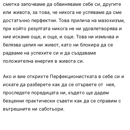
сметка започваме да обвиняваме себе си, другите
или живота, за това, че никога не успяваме да сме
достатъчно перфектни. Това прилича на мазохизъм,
при който резултата никога не ни удовлетворява и
ние искаме още, и още, и още. Това ни измъчва и
белязва целия ни живот, като ни блокира да се
радваме на успехите си и да създаваме
положителна енергия в живота си.
Ако и вие открихте Перфекционистката в себе си и
искате да разберете как да се отървете от нея,
проследете поредицата ни, където ще дадем
безценни практически съвети как да се справим с
вътрешните ни саботьори.