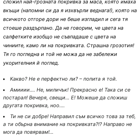
сложил най-грозната покривка за маса, която имаха
вкъщи (
напомни си да я изхвърли веднага!), която на
всичкото отгоре дори не беше изгладил и сега тя
стоеше раздърпано. Да не говорим, че цвета на
салфетките изобщо не съвпадаше с цвета на
чиниите, камо ли на покривката. Страшна грозотия!
Тя го погледна и той не можа да не забележи
укорителния й поглед.
Какво? Не е перфектно ли? – попита я той.
Амииии…. Не, миличък! Прекрасно е! Така си се
постарал! Вечеря, свещи… Е! Можеше да сложиш
другата покривка, ноо….
Ти не си добре! Направил съм всичко това за теб,
а ти обърна внимание на покривката?!? Направо не
мога да повярвам!…