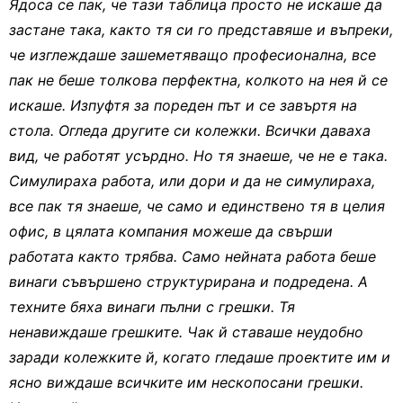
Ядоса се пак, че тази таблица просто не искаше да
застане така, както тя си го представяше и въпреки,
че изглеждаше зашеметяващо професионална, все
пак не беше толкова перфектна, колкото на нея й се
искаше. Изпуфтя за пореден път и се завъртя на
стола. Огледа другите си колежки. Всички даваха
вид, че работят усърдно. Но тя знаеше, че не е така.
Симулираха работа, или дори и да не симулираха,
все пак тя знаеше, че само и единствено тя в целия
офис, в цялата компания можеше да свърши
работата както трябва. Само нейната работа беше
винаги съвършено структурирана и подредена. А
техните бяха винаги пълни с грешки. Тя
ненавиждаше грешките. Чак й ставаше неудобно
заради колежките й, когато гледаше проектите им и
ясно виждаше всичките им нескопосани грешки.