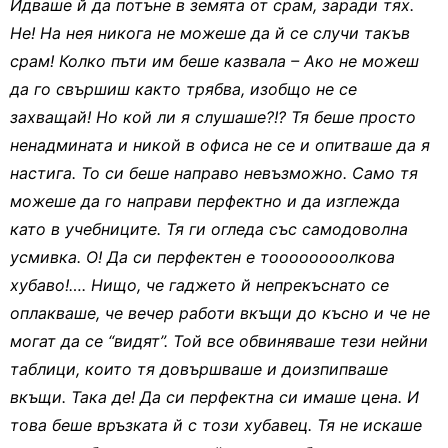
Идваше й да потъне в земята от срам, заради тях.
Не! На нея никога не можеше да й се случи такъв
срам! Колко пъти им беше казвала – Ако не можеш
да го свършиш както трябва, изобщо не се
захващай! Но кой ли я слушаше?!? Тя беше просто
ненадмината и никой в офиса не се и опитваше да я
настига. То си беше направо невъзможно. Само тя
можеше да го направи перфектно и да изглежда
като в учебниците. Тя ги огледа със самодоволна
усмивка. О! Да си перфектен е тоооооооолкова
хубаво!…. Нищо, че гаджето й непрекъснато се
оплакваше, че вечер работи вкъщи до късно и че не
могат да се “видят”. Той все обвиняваше тези нейни
таблици, които тя довършваше и доизпипваше
вкъщи. Така де! Да си перфектна си имаше цена. И
това беше връзката й с този хубавец. Тя не искаше