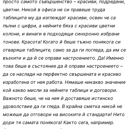
просто самото съвършенство – красиви, подредени,
цветни. Никой в офиса не си правеше труда
таблиците му да изглеждат красиви, освен че са
пълни с цифри, а нейните бяха с красиви цветни
колони, и винаги в подходящи синхронно избрани
тонове. Красота! Когато й беше тъжно понякога си
отваряше таблиците, само за да ги погледа, да им се
възхити и да й се оправи настроението. Да! Именно
това беше в състояние да й оправи настроението –
да се наслади на перфектно свършената и красиво
изработена от нея работа. Нямаше никакво значение
кой какво мисли за нейните таблици и договори.
Важното беше, че на нея й доставяше истинско
удоволствие да ги гледа. В крайна сметка никой не
можеше да отговори на високите й стандарти! Нито
дори тя самата понякога! Както сега, например.