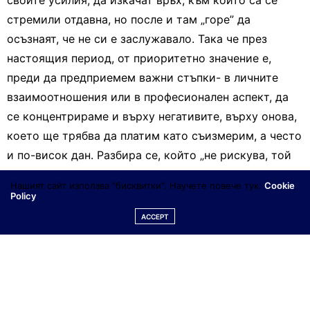
своите усилия, да изкачат връх, към който са се
стремили отдавна, но после и там „горе” да
осъзнаят, че не си е заслужавало. Така че през
настоящия период, от приоритетно значение е,
преди да предприемем важни стъпки- в личните
взаимоотношения или в професионален аспект, да
се концентрираме и върху негативите, върху онова,
което ще трябва да платим като съизмерим, а често
и по-висок дан. Разбира се, който „не рискува, той
не печели”, а обновлението в начина ни на
Нашият сайт използва "бисквитки". Научете повече тук:
Cookie
съществуване е перманентно, бих казала
Policy
задължително. Сега то засяга социалния ни статус
ACCEPT
генерално и в частност- кариерно развитие, брачни
връзки…
Те няма да останат същите- едни ще се скрепят още
повече около идея, цел, разтърсващо и запомнящо