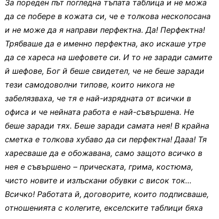
За пореден път погледна тъпата таблица и не можа
да се побере в кожата си, че е толкова нескопосана
и не може да я направи перфектна. Да! Перфектна!
Трябваше да е именно перфектна, ако искаше утре
да се хареса на шефовете си. И то не заради самите
й шефове, Бог й беше свидетел, че не беше заради
тези самодоволни типове, които никога не
забелязваха, че тя е най-изрядната от всички в
офиса и че нейната работа е най-съвършена. Не
беше заради тях. Беше заради самата нея! В крайна
сметка е толкова хубаво да си перфектна! Дааа! Тя
харесваше да е обожавана, само защото всичко в
нея е съвършено – прическата, грима, костюма,
чисто новите и излъскани обувки с висок ток…
Всичко! Работата й, договорите, които подписваше,
отношенията с колегите, екселските таблици бяха