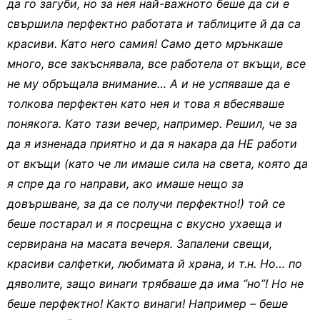
да го загуби, но за нея най-важното беше да си е
свършила перфектно работата и таблиците й да са
красиви. Като него самия! Само дето мрънкаше
много, все закъснявала, все работела от вкъщи, все
не му обръщала внимание… А и не успяваше да е
толкова перфектен като нея и това я вбесяваше
понякога. Като тази вечер, например. Решил, че за
да я изненада приятно и да я накара да НЕ работи
от вкъщи (
като че ли имаше сила на света, която да
я спре да го направи, ако имаше нещо за
довършване, за да се получи перфектно!) той се
беше постарал и я посрещна с вкусно ухаеща и
сервирана на масата вечеря. Запалени свещи,
красиви салфетки, любимата й храна, и т.н. Но… по
дяволите, защо винаги трябваше да има “но”! Но не
беше перфектно! Както винаги! Например – беше