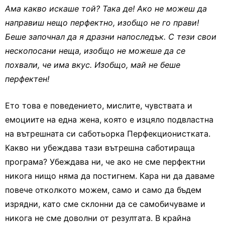
Ама какво искаше той? Така де! Ако не можеш да
направиш нещо перфектно, изобщо не го прави!
Беше започнал да я дразни напоследък. С тези свои
нескопосани неща, изобщо не можеше да се
похвали, че има вкус. Изобщо, май не беше
перфектен!
Ето това е поведението, мислите, чувствата и
емоциите на една жена, която е изцяло подвластна
на вътрешната си саботьорка Перфекционистката.
Какво ни убеждава тази вътрешна саботираща
програма? Убеждава ни, че ако не сме перфектни
никога нищо няма да постигнем. Кара ни да даваме
повече отколкото можем, само и само да бъдем
изрядни, като сме склонни да се самобичуваме и
никога не сме доволни от резултата. В крайна