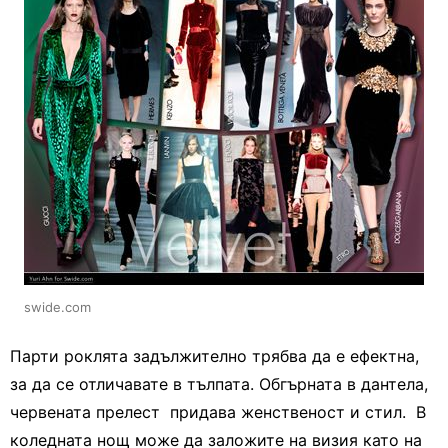
swide.com
Парти роклята задължително трябва да е ефектна,
за да се отличавате в тълпата. Обгърната в дантела,
червената прелест придава женственост и стил. В
коледната нощ може да заложите на визия като на