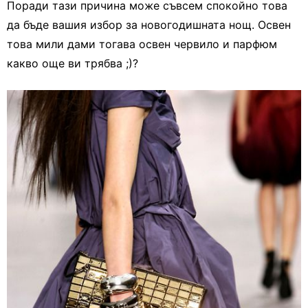
Поради тази причина може съвсем спокойно това
да бъде вашия избор за новогодишната нощ. Освен
това мили дами тогава освен червило и парфюм
какво още ви трябва ;)?