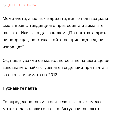
by
ДАНИЕЛА КОЛАРОВА
Момоичета, знаете, че
дрехата, която показва дали
сме в крак с тенденциите през есента и зимата е
палтото! Или така да го кажем: „По връхната дреха
ни посрещат, по стила, който се крие под нея, ни
изпращат“…
Ок, пошегувахме се малко, но сега не на шега ще ви
запознаем с най-актуалните тенденции при палтата
за есента и зимата на 2013…
Пухкавите палта
Те определено са хит този сезон, така че смело
можете да заложите на тях. Актуални са както