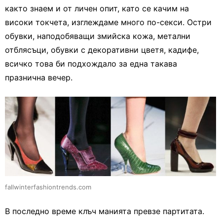
както знаем и от личен опит, като се качим на
високи токчета, изглеждаме много по-секси. Остри
обувки, наподобяващи змийска кожа, метални
отблясъци, обувки с декоративни цветя, кадифе,
всичко това би подхождало за една такава
празнична вечер.
fallwinterfashiontrends.com
В последно време клъч манията превзе партитата.