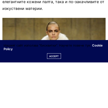
елегантните кожени палта, така и по-закачливите от
изкуствени материи.
Нашият сайт използва "бисквитки". Научете повече тук:
Cookie
Policy
ACCEPT