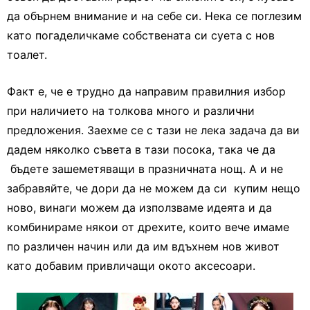
да обърнем внимание и на себе си. Нека се поглезим
като погаделичкаме собствената си суета с нов
тоалет.
Факт е, че е трудно да направим правилния избор
при наличието на толкова много и различни
предложения. Заехме се с тази не лека задача да ви
дадем няколко съвета в тази посока, така че да
бъдете зашеметяващи в празничната нощ. А и не
забравяйте, че дори да не можем да си купим нещо
ново, винаги можем да използваме идеята и да
комбинираме някои от дрехите, които вече имаме
по различен начин или да им вдъхнем нов живот
като добавим привличащи окото аксесоари.