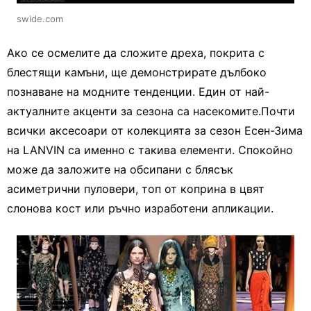
swide.com
Ако се осмелите да сложите дреха, покрита с
блестящи камъни, ще демонстрирате дълбоко
познаване на модните тенденции. Един от най-
актуалните акценти за сезона са насекомите.Почти
всички аксесоари от колекцията за сезон Eсен-Зима
на LANVIN са именно с такива елементи. Спокойно
може да заложите на обсипани с блясък
асиметрични пуловери, топ от коприна в цвят
слонова кост или ръчно изработени апликации.