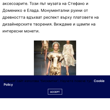
аксесоарите. Този път музата на Стефано и
Доменико е Елада. Монументални руини от
древността вдъхват респект върху платовете на
дизайнерските творения. Виждаме и щампи на
интересни монети.
Нашият сайт използва "бисквитки". Научете повече тук:
Cookie
Policy
ACCEPT