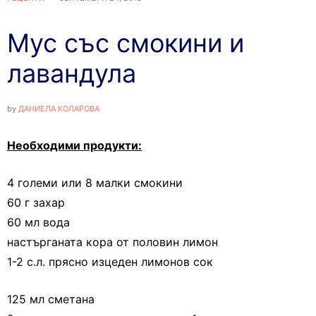
Мус със смокини и
лавандула
by
ДАНИЕЛА КОЛАРОВА
Необходими продукти:
4 големи или 8 малки смокини
60 г захар
60 мл вода
настърганата кора от половин лимон
1-2 с.л. прясно изцеден лимонов сок
125 мл сметана