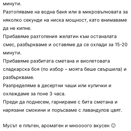
минути.
Разтопяваме на водна баня или в микровълновата за
няколко секунди на ниска мощност, като внимаваме
да не кипне.
Прибавяме разтопения желатин към останалата
смес, разбъркваме и оставяме да се охлади за 15-20
минути.
Прибавяме разбитата сметана и виолетовата
сладкарска боя (по избор – моята беше свършила) и
разбъркваме.
Разпределяме в десертни чаши или купички и
охлаждаме за поне 3 часа.
Преди да поднесем, гарнираме с бита сметана и
нарязани смокини и поръсваме с лавандулов цвят.
Мусът е плътен, ароматен и мноооого вкусен 🙂