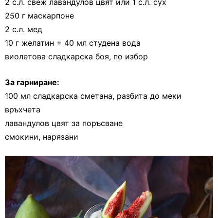
2 с.л. свеж лавандулов цвят или 1 с.л. сух
250 г маскарпоне
2 с.л. мед
10 г желатин + 40 мл студена вода
виолетова сладкарска боя, по избор
За гарниране:
100 мл сладкарска сметана, разбита до меки
връхчета
лавандулов цвят за поръсване
смокини, нарязани