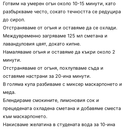
Готвим на умерен огън около 10-15 минути, като
разбъркваме често, сокато течността се редуцира
до сироп.
Отстраняваме от огъня и оставяме да се охлади.
Междувременно загряваме 125 мл сметана и
лавандуловия цвят, докато кипне.
Намаляваме огъня и оставяме да къкри около 2
минути.
Отстраняваме от огъня, похлупваме съда и
оставяме настрани за 20-ина минути.
В голяма купа разбиваме с миксер маскарпонето и
меда.
Блендираме смокините, лимоновия сок и
прецедената охладена сметана и добавяме сместа
към маскарпонето.
Накисваме желатина в студената вода за 10-ина