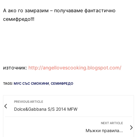
А ако го замразим – получаваме фантастично
семифредо!!!
източник:
http://angellovescooking.blogspot.com/
TAGS:
МУС СЪС СМОКИНИ
,
СЕМИФРЕДО
PREVIOUS ARTICLE
Dolce&Gabbana S/S 2014 MFW
NEXT ARTICLE
Мъжки правила...