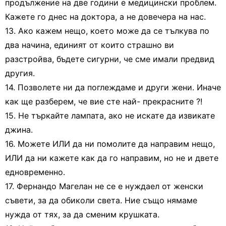
продължение на две години е медицински проблем.
Кажете го днес на доктора, а не довечера на нас.
13. Ако кажем нещо, което може да се тълкува по
два начина, единият от които страшно ви
разстройва, бъдете сигурни, че сме имали предвид
другия.
14. Позволете ни да поглеждаме и други жени. Иначе
как ще разберем, че вие сте най- прекрасните ?!
15. Не търкайте лампата, ако не искате да извикате
джина.
16. Можете ИЛИ да ни помолите да направим нещо,
ИЛИ да ни кажете как да го направим, но не и двете
едновременно.
17. Фернандо Магелан не се е нуждаел от женски
съвети, за да обиколи света. Ние също нямаме
нужда от тях, за да сменим крушката.