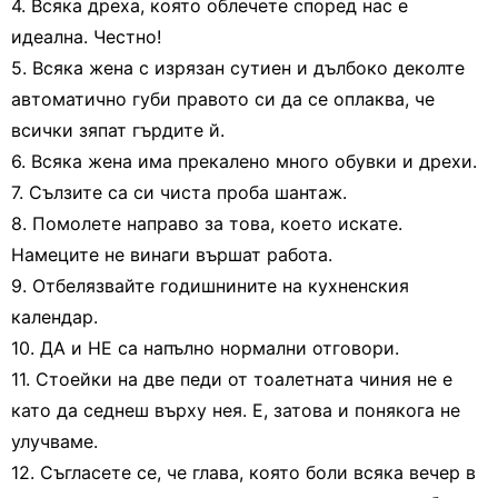
4. Всяка дреха, която облечете според нас е
идеална. Честно!
5. Всяка жена с изрязан сутиен и дълбоко деколте
автоматично губи правото си да се оплаква, че
всички зяпат гърдите й.
6. Всяка жена има прекалено много обувки и дрехи.
7. Сълзите са си чиста проба шантаж.
8. Помолете направо за това, което искате.
Намеците не винаги вършат работа.
9. Отбелязвайте годишнините на кухненския
календар.
10. ДА и НЕ са напълно нормални отговори.
11. Стоейки на две педи от тоалетната чиния не е
като да седнеш върху нея. Е, затова и понякога не
улучваме.
12. Съгласете се, че глава, която боли всяка вечер в