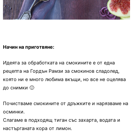
Начин на приготвяне:
Идеята за обработката на смокините е от една
рецепта на Гордън Рамзи за смокинов сладолед,
която ни е много любима вкъщи, но все не оцелява
до снимки 🙂
Почистваме смокините от дръжките и нарязваме на
осминки.
Слагаме в подходящ тиган със захарта, водата и
настърганата кора от лимон.