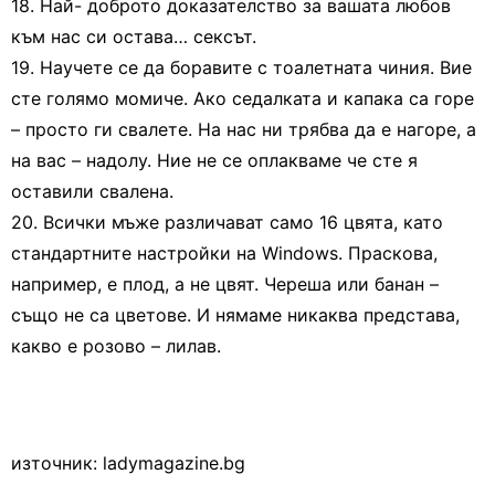
18. Най- доброто доказателство за вашата любов
към нас си остава… сексът.
19. Научете се да боравите с тоалетната чиния. Вие
сте голямо момиче. Ако седалката и капака са горе
– просто ги свалете. На нас ни трябва да е нагоре, а
на вас – надолу. Ние не се оплакваме че сте я
оставили свалена.
20. Всички мъже различават само 16 цвята, като
стандартните настройки на Windows. Праскова,
например, е плод, а не цвят. Череша или банан –
също не са цветове. И нямаме никаква представа,
какво е розово – лилав.
източник: ladymagazine.bg